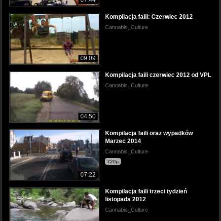
Kompilacja faili: Czerwiec 2012
Cannabis_Culture
09:09
Kompilacja faili czerwiec 2012 od VPL
Cannabis_Culture
04:50
Kompilacja faili oraz wypadków
Marzec 2014
Cannabis_Culture
720p
07:22
Kompilacja faili trzeci tydzień
listopada 2012
Cannabis_Culture