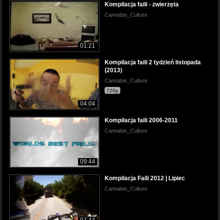
Kompilacja faili - zwierzęta
Cannabis_Culture
01:21
Kompilacja faili 2 tydzień listopada
(2013)
Cannabis_Culture
720p
04:04
Kompilacja faili 2006-2011
Cannabis_Culture
09:44
Kompilacja Faili 2012 | Lipiec
Cannabis_Culture
07:44