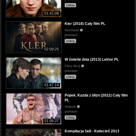
1080p
01:41:08
Kler (2018) Cały film PL
KinoSwiat
premium
1080p
02:09:25
W świetle dnia (2013) Lektor PL
Filmy Akcji
premium
1080p
01:47:19
Popek. Każda z blizn (2022) Cały film
PL
Netlook
premium
1080p
01:06:37
Kompilacja faili - Kwiecień 2013