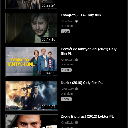
01:29:24
Fotograf (2014) Cały film
KinoSwiat
premium
720p
01:47:16
Powrót do tamtych dni (2021) Cały
film PL
KinoSwiat
premium
1080p
01:44:55
Kurier (2019) Cały film PL
KinoSwiat
premium
1080p
01:48:37
Żywie Biełaruś! (2012) Lektor PL
KinoSwiat
premium