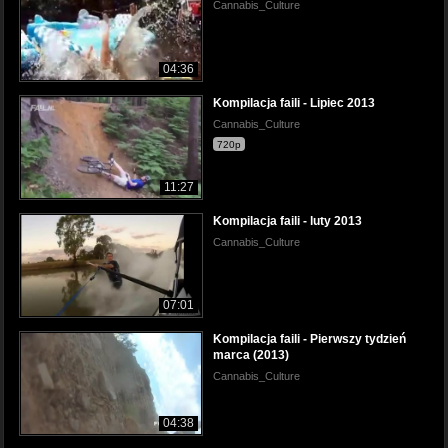
Cannabis_Culture
04:36
Kompilacja faili - Lipiec 2013
Cannabis_Culture
720p
11:27
Kompilacja faili - luty 2013
Cannabis_Culture
07:01
Kompilacja faili - Pierwszy tydzień
marca (2013)
Cannabis_Culture
04:38