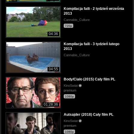
Kompilacja faili - 2 tydzień września
2013
Cannabis_Culture
720p
04:36
Kompilacja faili - 3 tydzień lutego
2013
Cannabis_Culture
04:55
Body/Ciało (2015) Cały film PL
KinoSwiat
premium
1080p
01:28:36
Autsajder (2018) Cały film PL
KinoSwiat
premium
1080p