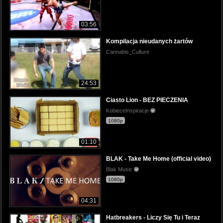
03:56
Kompilacja nieudanych żartów
Cannabis_Culture
24:53
Ciasto Lion - BEZ PIECZENIA
KobieceInspiracje
1080p
01:10
BLAK - Take Me Home (official video)
Blak Music
1080p
04:31
Hatbreakers - Liczy Się Tu i Teraz