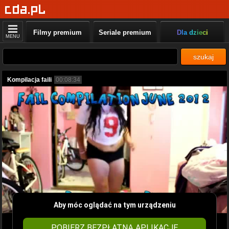
Filmy premium
Seriale premium
Dla dzieci
MENU
szukaj
Kompilacja faili
00:08:34
Aby móc oglądać na tym urządzeniu
POBIERZ BEZPŁATNĄ APLIKACJĘ