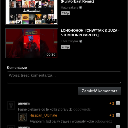
(RunForEast Remix)
Hatbreakers
720p
03:36
ŁOHOHOHOH! [CHWYTAK & ZUZA -
STUMBLININ PARODY]
TheChwytak
480p
00:36
Komentarze
Zamieść komentarz
anonim
+ 2
Fajne ciekawe co te kotki 2 brały :D
odpowiedz
Hiszpan_Ultimate
+ 1
@anonim: lsd paliły trawe i wciągały koke
odpowiedz
anonim