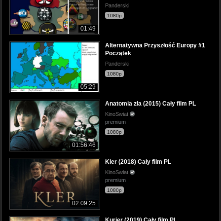
Panderski
1080p
01:49
Alternatywna Przyszłość Europy #1
Początek
Panderski
1080p
05:29
Anatomia zła (2015) Cały film PL
KinoSwiat
premium
1080p
01:56:46
Kler (2018) Cały film PL
KinoSwiat
premium
1080p
02:09:25
Kurier (2019) Cały film PL