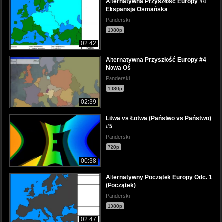
Alternatywna Przyszłość Europy #4
Ekspansja Osmańska
Panderski
1080p
02:42
Alternatywna Przyszłość Europy #4
Nowa Oś
Panderski
1080p
02:39
Litwa vs Łotwa (Państwo vs Państwo)
#5
Panderski
720p
00:38
Alternatywny Początek Europy Odc. 1
(Początek)
Panderski
1080p
02:47