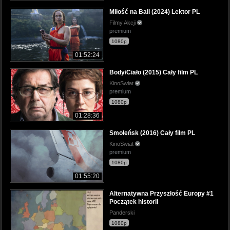
Miłość na Bali (2024) Lektor PL
Filmy Akcji
premium
1080p
01:52:24
Body/Ciało (2015) Cały film PL
KinoSwiat
premium
1080p
01:28:36
Smoleńsk (2016) Cały film PL
KinoSwiat
premium
1080p
01:55:20
Alternatywna Przyszłość Europy #1
Początek historii
Panderski
1080p