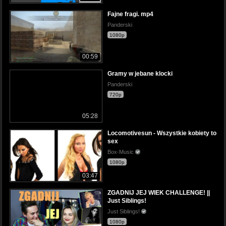
Fajne fragi. mp4
Panderski
1080p
00:59
Gramy w jebane klocki
Panderski
720p
05:28
Locomotivesun - Wszystkie kobiety to
sex
Box-Music
1080p
03:47
ZGADNIJ JEJ WIEK CHALLENGE! ||
Just Siblings!
Just Siblings!
1080p