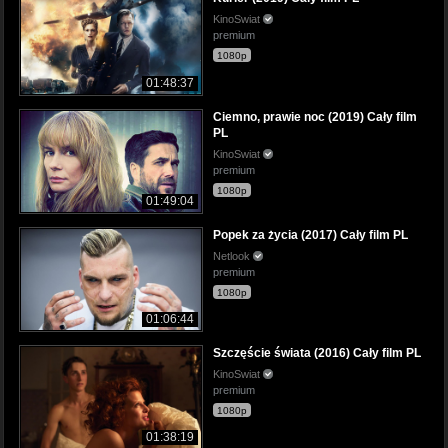
KinoSwiat
premium
1080p
01:48:37
Ciemno, prawie noc (2019) Cały film
PL
KinoSwiat
premium
1080p
01:49:04
Popek za życia (2017) Cały film PL
Netlook
premium
1080p
01:06:44
Szczęście świata (2016) Cały film PL
KinoSwiat
premium
1080p
01:38:19