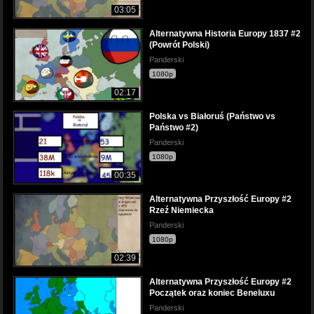
03:05
Alternatywna Historia Europy 1837 #2
(Powrót Polski)
Panderski
1080p
02:17
Polska vs Białoruś (Państwo vs
Państwo #2)
Panderski
1080p
00:35
Alternatywna Przyszłość Europy #2
Rzeź Niemiecka
Panderski
1080p
02:39
Alternatywna Przyszłość Europy #2
Początek oraz koniec Beneluxu
Panderski