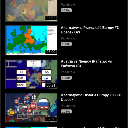
Panderski
1080p
02:02
Alternatywna Przyszłość Europy #3
Upadek GW
Panderski
1080p
03:00
Austria vs Niemcy (Państwo vs
Państwo #3)
Panderski
1080p
00:21
Alternatywna Historia Europy 1883 #3
Upadek
Panderski
1080p
02:58