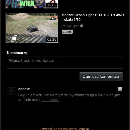
12:03
Bonzer Cross Tiger HBX TL-01B 4WD
- skala 1/10
Patryk-Tech
1080p
02:26
Komentarze
Zamieść komentarz
anonim
Geyu niemiecki licz sie z tym ze my mamy czolgi a oni nie oni juz
armi nie maja.
odpowiedz
Przejdź do pełnej wersji cda.pl