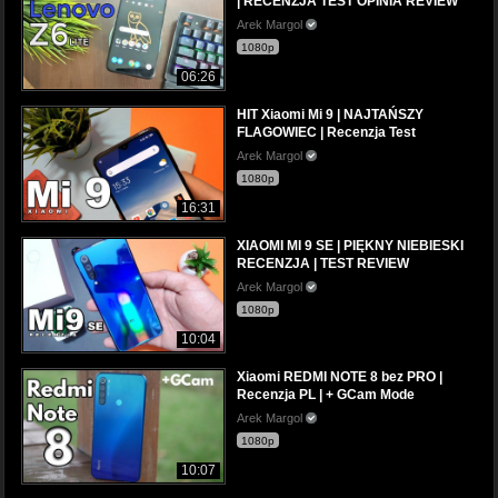
| RECENZJA TEST OPINIA REVIEW
Arek Margol
1080p
06:26
HIT Xiaomi Mi 9 | NAJTAŃSZY
FLAGOWIEC | Recenzja Test
Arek Margol
1080p
16:31
XIAOMI MI 9 SE | PIĘKNY NIEBIESKI
RECENZJA | TEST REVIEW
Arek Margol
1080p
10:04
Xiaomi REDMI NOTE 8 bez PRO |
Recenzja PL | + GCam Mode
Arek Margol
1080p
10:07