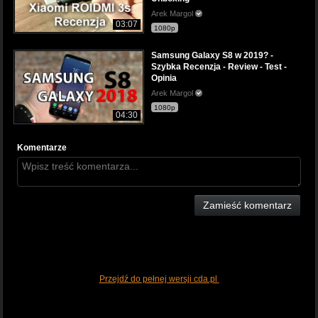
Arek Margol
03:07
1080p
Samsung Galaxy S8 w 2019? -
Szybka Recenzja - Review - Test -
Opinia
Arek Margol
1080p
04:30
Komentarze
Zamieść komentarz
Przejdź do pełnej wersji cda.pl