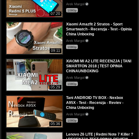
Arek Margol
1080p
07:20
Xiaomi Amazfit 2 Stratos - Sport
Smartwatch - Recenzja - Test - Opinia
China Unboxing
Arek Margol
1080p
09:11
XIAOMI MI A2 LITE RECENZJA | TANI
SMARTFON 2018 | TEST OPINIA
CHINAUNBOXING
Arek Margol
1080p
05:29
Tani ANDROID TV BOX - Nexbox
A95X - Test - Recenzja - Reviev -
China Unboxing
Arek Margol
1080p
05:36
Lenovo Z6 LITE | Redmi Note 7 Killer ?