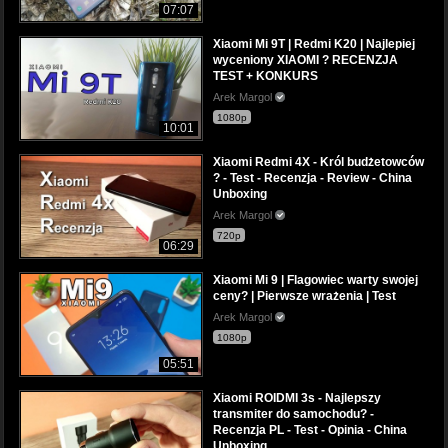
07:07
Xiaomi Mi 9T | Redmi K20 | Najlepiej
wyceniony XIAOMI ? RECENZJA
TEST + KONKURS
Arek Margol
1080p
10:01
Xiaomi Redmi 4X - Król budżetowców
? - Test - Recenzja - Review - China
Unboxing
Arek Margol
720p
06:29
Xiaomi Mi 9 | Flagowiec warty swojej
ceny? | Pierwsze wrażenia | Test
Arek Margol
1080p
05:51
Xiaomi ROIDMI 3s - Najlepszy
transmiter do samochodu? -
Recenzja PL - Test - Opinia - China
Unboxing