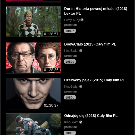
Doris: Historia pewnej miłości (2018)
Lektor PL
Filmy Akcji
premium
1080p
01:28:57
Body/Ciało (2015) Cały film PL
KinoSwiat
premium
1080p
01:28:36
Czerwony pająk (2015) Cały film PL
KinoSwiat
premium
1080p
01:30:37
Odnajdę cię (2018) Cały film PL
KinoSwiat
premium
1080p