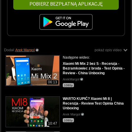
POBIERZ BEZPŁATNĄ APLIKACJĘ
Dodał:
Arek Margol
pokaż opis video
Następne wideo:
Xiaomi Mi Mix 2 bez S - Recenzja -
Bezramkowiec z broda - Test Opinia -
Review - China Unboxing
ArekMargol
06:13
1080p
WARTO KUPIĆ? Xiaomi Mi 8 |
Recenzja - Review Test Opinia China
Unboxing
Arek Margol
1080p
10:47