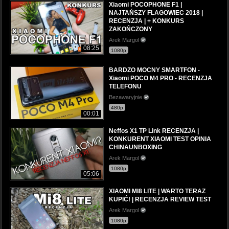
Xiaomi POCOPHONE F1 |
NAJTAŃSZY FLAGOWIEC 2018 |
RECENZJA | + KONKURS
ZAKOŃCZONY
Arek Margol
08:25
1080p
BARDZO MOCNY SMARTFON -
Xiaomi POCO M4 PRO - RECENZJA
TELEFONU
Bezawaryjnie
480p
00:01
Neffos X1 TP Link RECENZJA |
KONKURENT XIAOMI TEST OPINIA
CHINAUNBOXING
Arek Margol
1080p
05:06
XIAOMI MI8 LITE | WARTO TERAZ
KUPIĆ! | RECENZJA REVIEW TEST
Arek Margol
1080p