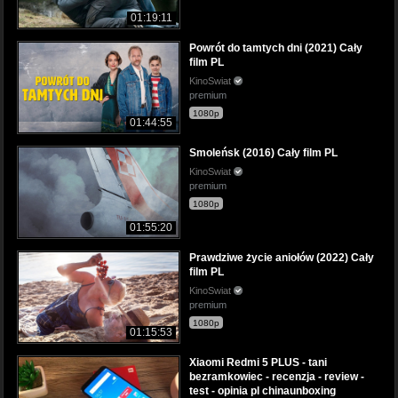
01:19:11
Powrót do tamtych dni (2021) Cały
film PL
KinoSwiat
premium
1080p
01:44:55
Smoleńsk (2016) Cały film PL
KinoSwiat
premium
1080p
01:55:20
Prawdziwe życie aniołów (2022) Cały
film PL
KinoSwiat
premium
1080p
01:15:53
Xiaomi Redmi 5 PLUS - tani
bezramkowiec - recenzja - review -
test - opinia pl chinaunboxing