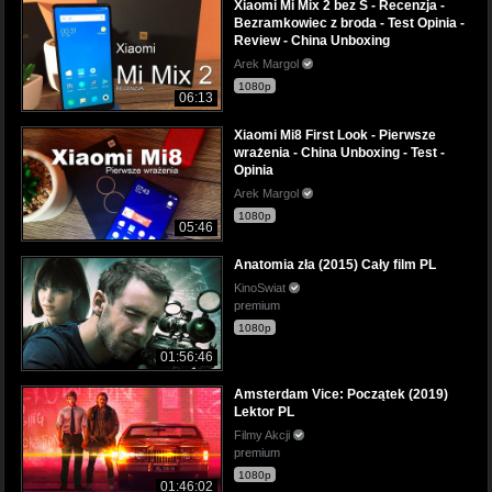
Xiaomi Mi Mix 2 bez S - Recenzja -
Bezramkowiec z broda - Test Opinia -
Review - China Unboxing
Arek Margol
1080p
06:13
Xiaomi Mi8 First Look - Pierwsze
wrażenia - China Unboxing - Test -
Opinia
Arek Margol
1080p
05:46
Anatomia zła (2015) Cały film PL
KinoSwiat
premium
1080p
01:56:46
Amsterdam Vice: Początek (2019)
Lektor PL
Filmy Akcji
premium
1080p
01:46:02