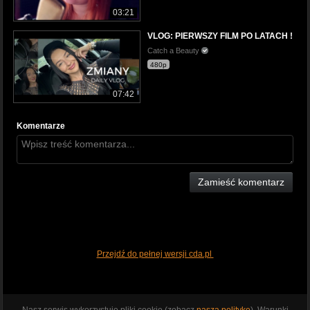
03:21
VLOG: PIERWSZY FILM PO LATACH !
Catch a Beauty
480p
07:42
Komentarze
Zamieść komentarz
Przejdź do pełnej wersji cda.pl
Nasz serwis wykorzystuje pliki cookie (zobacz
naszą politykę
). Warunki