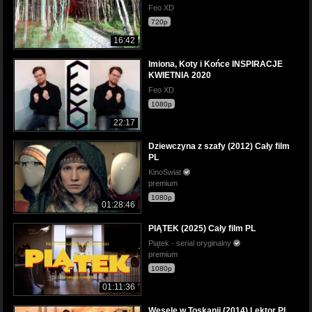
Feo XD
720p
16:42
Imiona, Koty i Końce INSPIRACJE
KWIETNIA 2020
Feo XD
1080p
22:17
Dziewczyna z szafy (2012) Cały film
PL
KinoSwiat
premium
1080p
01:28:46
PIĄTEK (2025) Cały film PL
Piątek - serial oryginalny
premium
1080p
01:11:36
Wesele w Toskanii (2014) Lektor PL