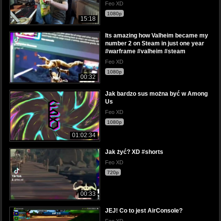
Feo XD
1080p
15:18
Its amazing how Valheim became my
number 2 on Steam in just one year
#warframe #valheim #steam
Feo XD
1080p
00:32
Jak bardzo sus można być w Among
Us
Feo XD
1080p
01:02:34
Jak żyć? XD #shorts
Feo XD
720p
00:33
JEJ! Co to jest AirConsole?
Feo XD