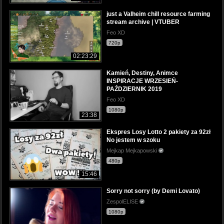
just a Valheim chill resource farming
stream archive | VTUBER
Feo XD
720p
02:23:29
Kamień, Destiny, Animce
INSPIRACJE WRZESIEŃ-
PAŹDZIERNIK 2019
Feo XD
1080p
23:38
Ekspres Losy Lotto 2 pakiety za 92zł
No jestem w szoku
Mejkap Mejkapowski
480p
15:46
Sorry not sorry (by Demi Lovato)
ZespolELISE
1080p