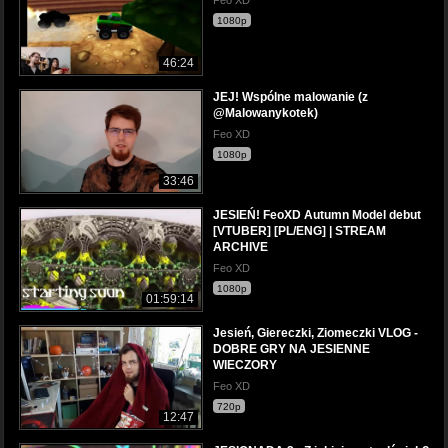
1080p
46:24
JEJ! Wspólne malowanie (z
@Malowanykotek)
Feo XD
1080p
33:46
JESIEŃ! FeoXD Autumn Model debut
[VTUBER] [PL/ENG] | STREAM
ARCHIVE
Feo XD
1080p
01:59:14
Jesień, Giereczki, Ziomeczki VLOG -
DOBRE GRY NA JESIENNE
WIECZORY
Feo XD
720p
12:47