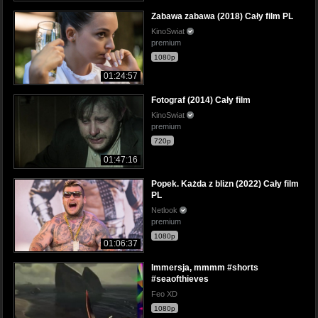
Zabawa zabawa (2018) Cały film PL
KinoSwiat
premium
1080p
01:24:57
Fotograf (2014) Cały film
KinoSwiat
premium
720p
01:47:16
Popek. Każda z blizn (2022) Cały film
PL
Netlook
premium
1080p
01:06:37
Immersja, mmmm #shorts
#seaofthieves
Feo XD
1080p