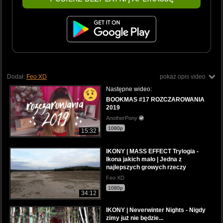
Dodał:
Feo XD
pokaż opis video
Następne wideo:
BOOKMAS #17 ROZCZAROWANIA
2019
AnotherPony
1080p
15:32
IKONY | MASS EFFECT Trylogia -
Ikona jakich mało | Jedna z
najlepszych growych rzeczy
Feo XD
1080p
34:12
IKONY | Neverwinter Nights - Nigdy
zimy już nie będzie...