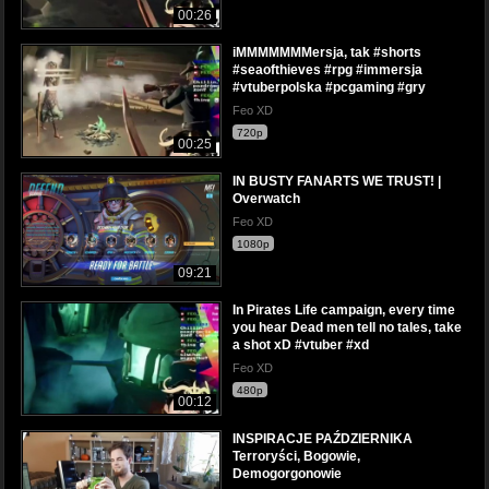
00:26
iMMMMMMMersja, tak #shorts
#seaofthieves #rpg #immersja
#vtuberpolska #pcgaming #gry
Feo XD
720p
00:25
IN BUSTY FANARTS WE TRUST! |
Overwatch
Feo XD
1080p
09:21
In Pirates Life campaign, every time
you hear Dead men tell no tales, take
a shot xD #vtuber #xd
Feo XD
480p
00:12
INSPIRACJE PAŹDZIERNIKA
Terroryści, Bogowie,
Demogorgonowie