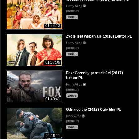
Filmy Akcji
premium
1080p
01:44:13
Życie jest wspaniałe (2018) Lektor PL
Filmy Akcji
premium
1080p
01:37:09
Fox: Grzechy przeszłości (2017)
Lektor PL
Filmy Akcji
premium
1080p
01:40:41
Odnajdę cię (2018) Cały film PL
KinoSwiat
premium
1080p
01:19:11