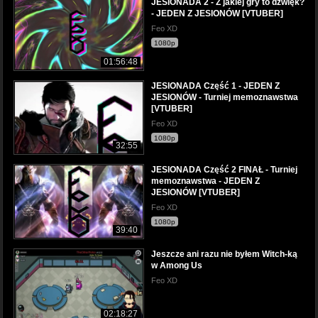
JESIONADA 2 - Z jakiej gry to dźwięk?
- JEDEN Z JESIONÓW [VTUBER]
Feo XD
1080p
01:56:48
JESIONADA Część 1 - JEDEN Z
JESIONÓW - Turniej memoznawstwa
[VTUBER]
Feo XD
1080p
32:55
JESIONADA Część 2 FINAŁ - Turniej
memoznawstwa - JEDEN Z
JESIONÓW [VTUBER]
Feo XD
1080p
39:40
Jeszcze ani razu nie byłem Witch-ką
w Among Us
Feo XD
02:18:27