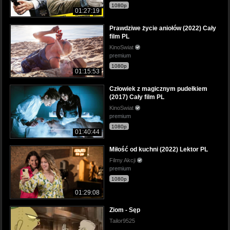
1080p
01:27:19
Prawdziwe życie aniołów (2022) Cały
film PL
KinoSwiat
premium
1080p
01:15:53
Człowiek z magicznym pudełkiem
(2017) Cały film PL
KinoSwiat
premium
1080p
01:40:44
Miłość od kuchni (2022) Lektor PL
Filmy Akcji
premium
1080p
01:29:08
Ziom - Sęp
Tailor9525