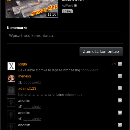
AdiWeld
1080p
11:16
Komentarze
Zamieść komentarz
Majlo
+ 1
Beka lubie ziomka to lepsze niz czesio]
odpowiedz
menelor
xD
odpowiedz
adampl123
hahahahahahahaha lol fajne
odpowiedz
anonim
xD
odpowiedz
anonim
xD
odpowiedz
anonim