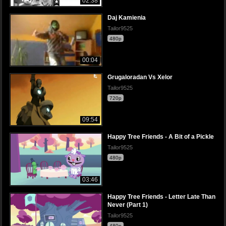
02:38
Daj Kamienia
Tailor9525
480p
00:04
Grugaloradan Vs Xelor
Tailor9525
720p
09:54
Happy Tree Friends - A Bit of a Pickle
Tailor9525
480p
03:46
Happy Tree Friends - Letter Late Than
Never (Part 1)
Tailor9525
480p