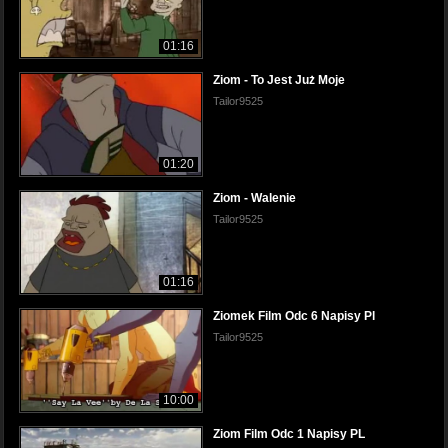
01:16
Ziom - To Jest Już Moje
Tailor9525
01:20
Ziom - Walenie
Tailor9525
01:16
Ziomek Film Odc 6 Napisy Pl
Tailor9525
10:00
Ziom Film Odc 1 Napisy PL