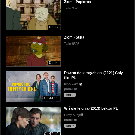
Ziom - Papieros
Tailor9525
01:17
Ziom - Suka
Tailor9525
01:16
Powrót do tamtych dni (2021) Cały
film PL
KinoSwiat
premium
1080p
01:44:55
W świetle dnia (2013) Lektor PL
Filmy Akcji
premium
1080p
01:47:19