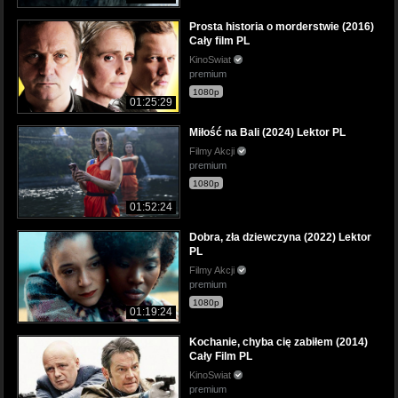
Prosta historia o morderstwie (2016)
Cały film PL
KinoSwiat
premium
1080p
01:25:29
Miłość na Bali (2024) Lektor PL
Filmy Akcji
premium
1080p
01:52:24
Dobra, zła dziewczyna (2022) Lektor
PL
Filmy Akcji
premium
1080p
01:19:24
Kochanie, chyba cię zabiłem (2014)
Cały Film PL
KinoSwiat
premium