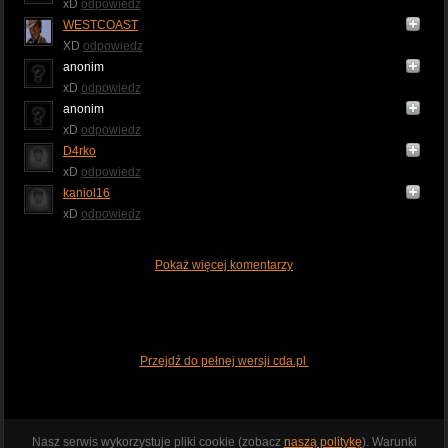
xD
odpowiedz
WESTCOAST
XD
odpowiedz
anonim
xD
odpowiedz
anonim
xD
odpowiedz
D4rko
xD
odpowiedz
kaniol16
xD
odpowiedz
Pokaż więcej komentarzy
Przejdź do pełnej wersji cda.pl
Nasz serwis wykorzystuje pliki cookie (zobacz
naszą politykę
). Warunki