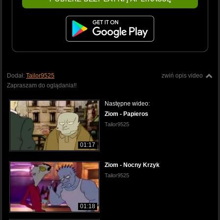
Dodał:
Tailor9525
zwiń opis video
Zapraszam do oglądania!!
Następne wideo:
Ziom - Papieros
Tailor9525
01:17
Ziom - Nocny Krzyk
Tailor9525
01:18