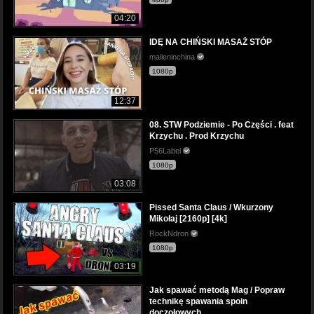
04:20
IDĘ NA CHIŃSKI MASAŻ STÓP
maileninchina
1080p
12:37
08. STW Podziemie - Po Części . feat
Krzychu . Prod Krzychu
P56Label
1080p
03:08
Pissed Santa Claus / Wkurzony
Mikołaj [2160p] [4k]
RockNdron
1080p
03:19
Jak spawać metodą Mag / Popraw
technikę spawania spoin
doczołowych.