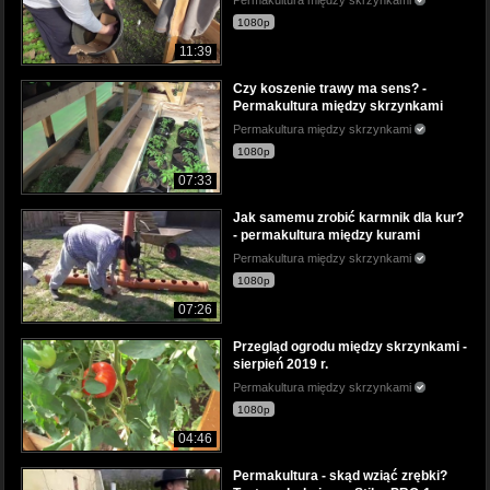
1080p
11:39
Czy koszenie trawy ma sens? -
Permakultura między skrzynkami
Permakultura między skrzynkami
1080p
07:33
Jak samemu zrobić karmnik dla kur?
- permakultura między kurami
Permakultura między skrzynkami
1080p
07:26
Przegląd ogrodu między skrzynkami -
sierpień 2019 r.
Permakultura między skrzynkami
1080p
04:46
Permakultura - skąd wziąć zrębki?