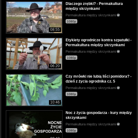
Dlaczego zrębki? - Permakultura
między skrzynkami
Permakultura między skrzynkami
1080p
08:55
Etykiety ogrodnicze kontra szpatułki -
Permakultura między skrzynkami
Permakultura między skrzynkami
1080p
06:20
Czy mrówki nie lubią liści pomidora? -
dzień z życia ogrodnika cz. 5
Permakultura między skrzynkami
1080p
10:46
Noc z życia gospodarza - kury między
skrzynkami
Permakultura między skrzynkami
1080p