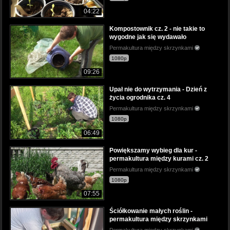
04:22
Kompostownik cz. 2 - nie takie to
wygodne jak się wydawało
Permakultura między skrzynkami
1080p
09:26
Upał nie do wytrzymania - Dzień z
życia ogrodnika cz. 4
Permakultura między skrzynkami
1080p
06:49
Powiększamy wybieg dla kur -
permakultura między kurami cz. 2
Permakultura między skrzynkami
1080p
07:55
Ściółkowanie małych roślin -
permakultura między skrzynkami
Permakultura między skrzynkami