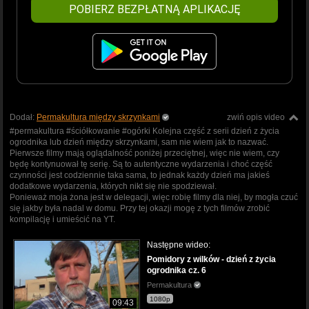
POBIERZ BEZPŁATNĄ APLIKACJĘ
Dodał:
Permakultura między skrzynkami
zwiń opis video
#permakultura #ściółkowanie #ogórki Kolejna część z serii dzień z życia
ogrodnika lub dzień między skrzynkami, sam nie wiem jak to nazwać.
Pierwsze filmy mają oglądalność poniżej przeciętnej, więc nie wiem, czy
będę kontynuował tę serię. Są to autentyczne wydarzenia i choć część
czynności jest codziennie taka sama, to jednak każdy dzień ma jakieś
dodatkowe wydarzenia, których nikt się nie spodziewał.
Ponieważ moja żona jest w delegacji, więc robię filmy dla niej, by mogła czuć
się jakby była nadal w domu. Przy tej okazji mogę z tych filmów zrobić
kompilację i umieścić na YT.
Następne wideo:
Pomidory z wilków - dzień z życia
ogrodnika cz. 6
Permakultura
1080p
09:43