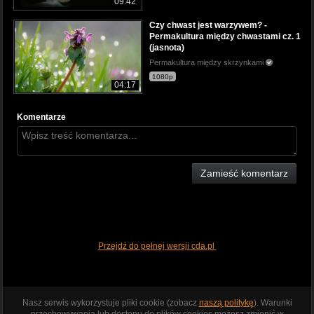
09:42
Czy chwast jest warzywem? -
Permakultura między chwastami cz. 1
(jasnota)
Permakultura między skrzynkami
1080p
04:17
Komentarze
Zamieść komentarz
Przejdź do pełnej wersji cda.pl
Nasz serwis wykorzystuje pliki cookie (zobacz
naszą politykę
). Warunki