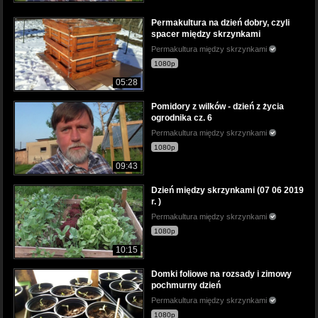
Permakultura na dzień dobry, czyli
spacer między skrzynkami
Permakultura między skrzynkami
1080p
05:28
Pomidory z wilków - dzień z życia
ogrodnika cz. 6
Permakultura między skrzynkami
1080p
09:43
Dzień między skrzynkami (07 06 2019
r. )
Permakultura między skrzynkami
1080p
10:15
Domki foliowe na rozsady i zimowy
pochmurny dzień
Permakultura między skrzynkami
1080p