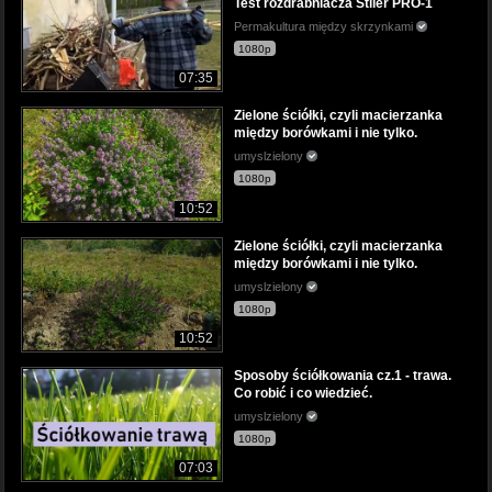
Test rozdrabniacza Stiler PRO-1
Permakultura między skrzynkami
1080p
07:35
Zielone ściółki, czyli macierzanka
między borówkami i nie tylko.
umyslzielony
1080p
10:52
Zielone ściółki, czyli macierzanka
między borówkami i nie tylko.
umyslzielony
1080p
10:52
Sposoby ściółkowania cz.1 - trawa.
Co robić i co wiedzieć.
umyslzielony
1080p
07:03