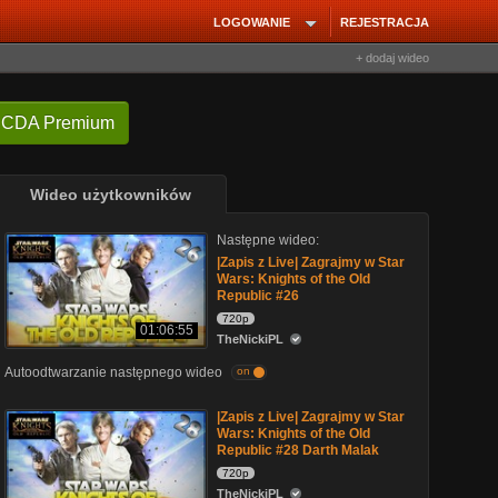
LOGOWANIE
REJESTRACJA
+ dodaj wideo
 CDA Premium
Wideo użytkowników
Następne wideo:
|Zapis z Live| Zagrajmy w Star
Wars: Knights of the Old
Republic #26
720p
01:06:55
TheNickiPL
Autoodtwarzanie następnego wideo
on
|Zapis z Live| Zagrajmy w Star
Wars: Knights of the Old
Republic #28 Darth Malak
720p
TheNickiPL