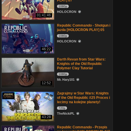
PLAY] 07
1080p
HOLOCRON
01:41:46
Republic Commando - Shotgun i
jazda [HOLOCRON PLAY] 05
1080p
HOLOCRON
46:22
Darth Revan from Star Wars:
Knights of the Old Republic
Polymer Clay Tutorial
1080p
Mr. Hary101
12:52
Zagrajmy w Star Wars: Knights
of the Old Republic #25 Proces i
lecimy na kolejne planety!
720p
TheNickiPL
43:28
Republic Commando - Przepis