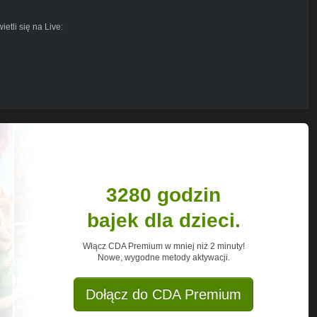
etli się na Live:
uWGk7ioFzQA
zerpać z tego korzyści)
zacie :) A jak już musicie to przynajmniej
3280 godzin
bajek dla dzieci.
Włącz CDA Premium w mniej niż 2 minuty!
Nowe, wygodne metody aktywacji.
Dołącz do CDA Premium