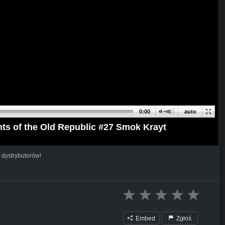
0:00
auto
hts of the Old Republic #27 Smok Krayt
 dystrybutorów!
Embed
Zgłoś