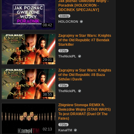
Jak poznać Gwiezdne Wojny -
Poradnik [HOLOCRON -
ODCINEK SPECJALNY]
1080p
HOLOCRON
08:42
Zagrajmy w Star Wars: Knights
of the Old Republic #7 Bendak
Starkiller
720p
TheNickiPL
29:01
Zagrajmy w Star Wars: Knights
of the Old Republic #8 Baza
Sithów i Davik
720p
TheNickiPL
38:55
Zbigniew Stonoga REMIX ft.
Gwiezdne Wojny (STAR WARS)
To jest DRAMAT (Duel Of The
Fates)
720p
02:13
KanałTM