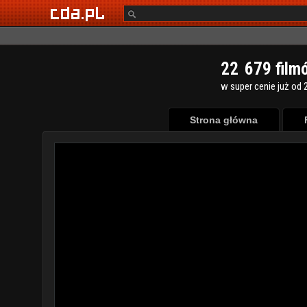
2
2
6
7
9
film
w super cenie już od 2
Strona główna