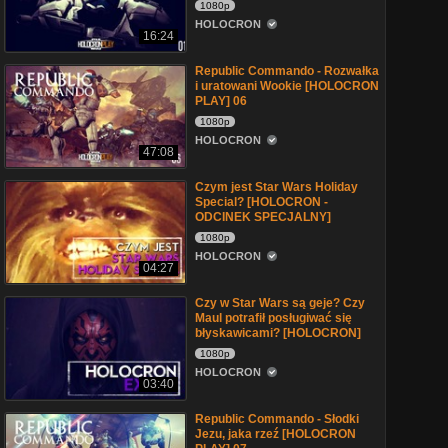
1080p
HOLOCRON
16:24
Republic Commando - Rozwałka
i uratowani Wookie [HOLOCRON
PLAY] 06
1080p
HOLOCRON
47:08
Czym jest Star Wars Holiday
Special? [HOLOCRON -
ODCINEK SPECJALNY]
1080p
HOLOCRON
04:27
Czy w Star Wars są geje? Czy
Maul potrafił posługiwać się
błyskawicami? [HOLOCRON]
1080p
HOLOCRON
03:40
Republic Commando - Słodki
Jezu, jaka rzeź [HOLOCRON