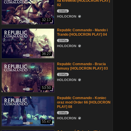
na krewetki [HOLOCRON PLAY]
02
1080p
HOLOCRON
32:17
Republic Commando - Mando i
Trando [HOLOCRON PLAY] 04
1080p
HOLOCRON
36:27
Republic Commando - Bracia
lamusy [HOLOCRON PLAY] 03
1080p
HOLOCRON
53:50
Republic Commando - Koniec
oraz mod Order 66 [HOLOCRON
PLAY] 08
1080p
HOLOCRON
55:47