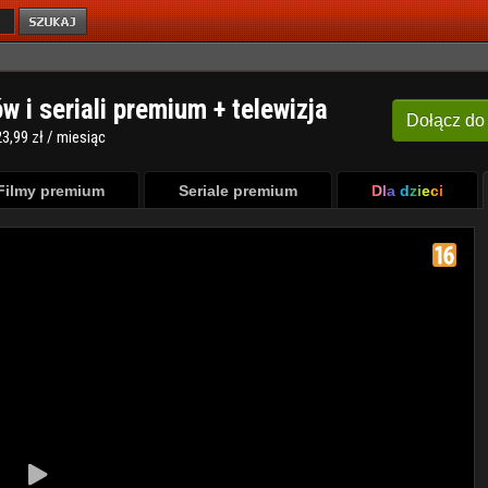
ów i seriali premium + telewizja
Dołącz
do
3,99 zł / miesiąc
Filmy premium
Seriale premium
Dla dzieci