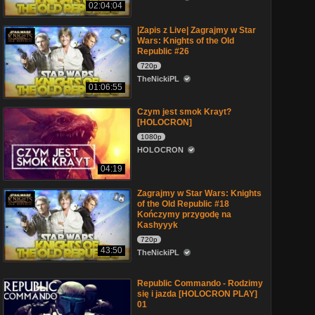
02:04:04
|Zapis z Live| Zagrajmy w Star
Wars: Knights of the Old
Republic #26
720p
TheNickiPL
01:06:55
Czym jest smok Krayt?
[HOLOCRON]
1080p
HOLOCRON
04:19
Zagrajmy w Star Wars: Knights
of the Old Republic #18
Kończymy przygodę na
Kashyyyk
720p
43:50
TheNickiPL
Republic Commando - Rodzimy
się i jazda [HOLOCRON PLAY]
01