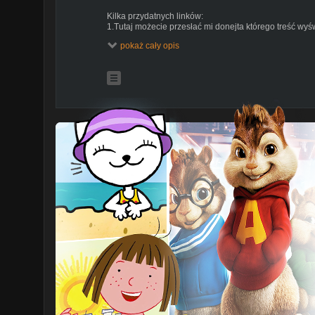
Kilka przydatnych linków:
1.Tutaj możecie przesłać mi donejta którego treść wyświ
-
https://www.tipeeestream.com/thenickipl/donation
pokaż cały opis
2.Kanał Gamingowy:
-
https://www.youtube.com/channel/UCEO6dYhrFpZ4
3.Nie zapomnij odwiedzić mnie na Facebooku:
-
https://www.facebook.com/TheNickiPL/
4.Patronite: (Tutaj możesz wesprzeć moją twórczość i c
-
https://patronite.pl/thenickipl
Proszę o kulturalne i nie wulgarne wysławianie się na c
nikogo nie obrażajcie. Życzę miłego Streama! Piona!