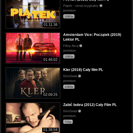
Piątek - serial oryginalny
premium
1080p
01:11:36
Amsterdam Vice: Początek (2019)
Lektor PL
Filmy Akcji
premium
1080p
01:46:02
Kler (2018) Cały film PL
KinoSwiat
premium
1080p
02:09:25
Zabić bobra (2012) Cały Film PL
KinoSwiat
premium
720p
01:38:04