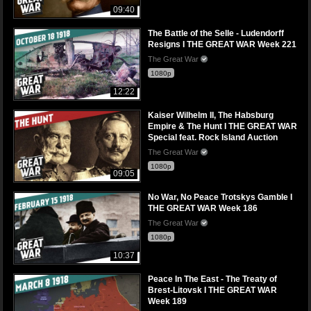
09:40
The Battle of the Selle - Ludendorff
Resigns I THE GREAT WAR Week 221
The Great War
1080p
12:22
Kaiser Wilhelm II, The Habsburg
Empire & The Hunt I THE GREAT WAR
Special feat. Rock Island Auction
The Great War
1080p
09:05
No War, No Peace Trotskys Gamble I
THE GREAT WAR Week 186
The Great War
1080p
10:37
Peace In The East - The Treaty of
Brest-Litovsk I THE GREAT WAR
Week 189