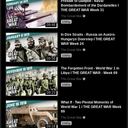
Prelude to Gallipoli - Naval
Bombardement of the Dardanelles I
THE GREAT WAR Week 31
The Great War
1080p
09:46
In Dire Straits - Russia on Austro-
Hungarys Doorstep I THE GREAT
WAR Week 24
The Great War
1080p
09:56
The Forgotten Front - World War 1 in
Libya I THE GREAT WAR - Week 69
The Great War
1080p
09:15
What If - Two Pivotal Moments of
World War 1 I THE GREAT WAR Week
99
The Great War
1080p
09:18