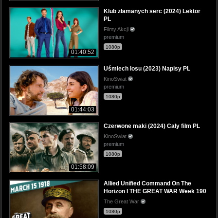
Klub złamanych serc (2024) Lektor
PL
Filmy Akcji
premium
1080p
01:40:52
Uśmiech losu (2023) Napisy PL
KinoSwiat
premium
1080p
01:44:03
Czerwone maki (2024) Cały film PL
KinoSwiat
premium
1080p
01:58:09
Allied Unified Command On The
Horizon I THE GREAT WAR Week 190
The Great War
1080p