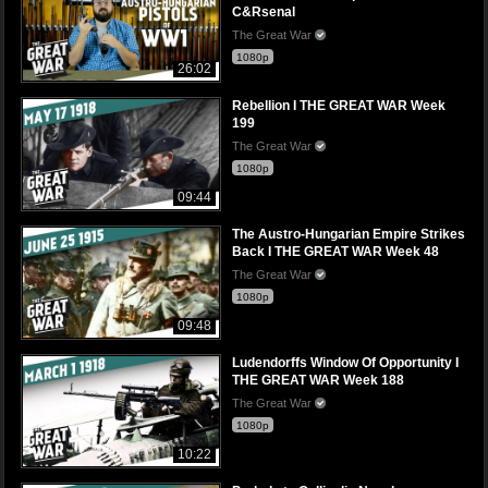
C&Rsenal
The Great War
1080p
26:02
Rebellion I THE GREAT WAR Week
199
The Great War
1080p
09:44
The Austro-Hungarian Empire Strikes
Back I THE GREAT WAR Week 48
The Great War
1080p
09:48
Ludendorffs Window Of Opportunity I
THE GREAT WAR Week 188
The Great War
1080p
10:22