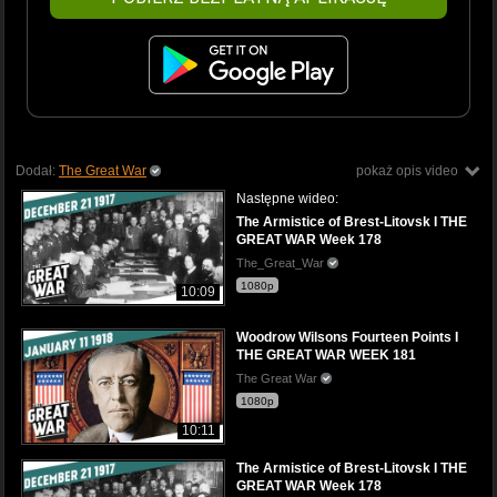
Dodał:
The Great War
pokaż opis video
Następne wideo:
The Armistice of Brest-Litovsk I THE
GREAT WAR Week 178
The_Great_War
1080p
10:09
Woodrow Wilsons Fourteen Points I
THE GREAT WAR WEEK 181
The Great War
1080p
10:11
The Armistice of Brest-Litovsk I THE
GREAT WAR Week 178