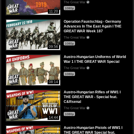
The Great War
1080p
11:20
Operation Faustschlag - Germany
Advances In The East Again I THE
GREAT WAR Week 187
The Great War
1080p
09:56
Austro-Hungarian Uniforms of World
War 1 I THE GREAT WAR Special
The Great War
1080p
08:14
Austro-Hungarian Rifles of WW1 I
THE GREAT WAR - Special feat.
C&Rsenal
The Great War
1080p
14:44
Austro-Hungarian Pistols of WW1 I
THE GREAT WAR Special feat.