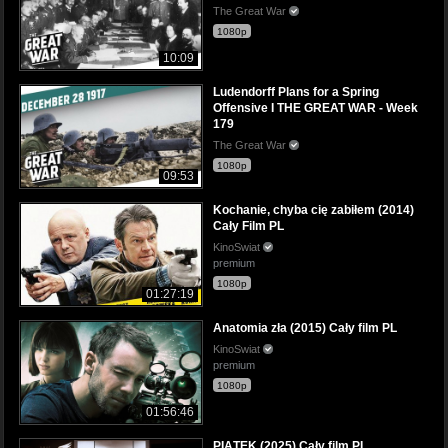
The Great War
1080p
10:09
Ludendorff Plans for a Spring
Offensive I THE GREAT WAR - Week
179
The Great War
1080p
09:53
Kochanie, chyba cię zabiłem (2014)
Cały Film PL
KinoSwiat
premium
1080p
01:27:19
Anatomia zła (2015) Cały film PL
KinoSwiat
premium
1080p
01:56:46
PIĄTEK (2025) Cały film PL