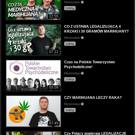
Mestosław
1080p
22:55
CO Z USTAWĄ LEGALIZUJĄCĄ 4
KRZAKI I 30 GRAMÓW MARIHUANY?
Mestosław
1080p
07:12
Czas na Polskie Towarzystwo
Psychodeliczne!
Mestosław
1080p
05:09
CZY MARIHUANA LECZY RAKA?
Mestosław
1080p
07:45
Czy Polacy popierają LEGALIZACJĘ