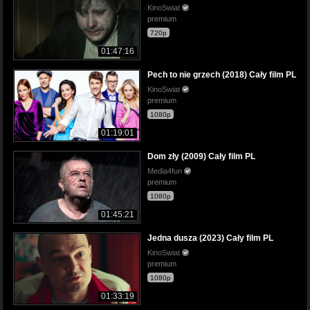
KinoSwiat
premium
720p
01:47:16
Pech to nie grzech (2018) Cały film PL
KinoSwiat
premium
1080p
01:19:01
Dom zły (2009) Cały film PL
Media4fun
premium
1080p
01:45:21
Jedna dusza (2023) Cały film PL
KinoSwiat
premium
1080p
01:33:19