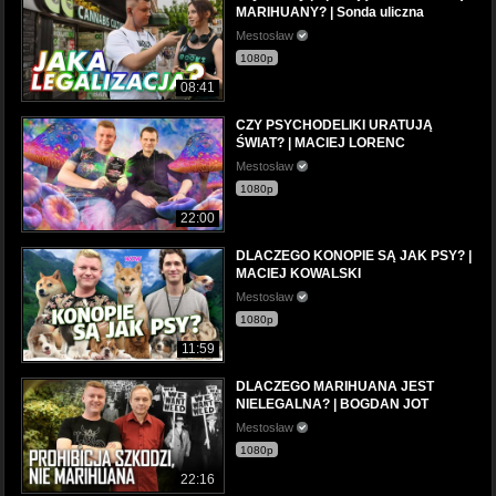
MARIHUANY? | Sonda uliczna
Mestosław
1080p
08:41
CZY PSYCHODELIKI URATUJĄ
ŚWIAT? | MACIEJ LORENC
Mestosław
1080p
22:00
DLACZEGO KONOPIE SĄ JAK PSY? |
MACIEJ KOWALSKI
Mestosław
1080p
11:59
DLACZEGO MARIHUANA JEST
NIELEGALNA? | BOGDAN JOT
Mestosław
1080p
22:16