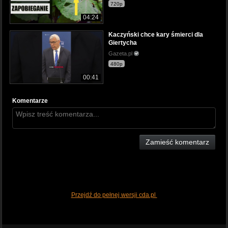
720p
04:24
Kaczyński chce kary śmierci dla
Giertycha
Gazeta.pl
480p
00:41
Komentarze
Zamieść komentarz
Przejdź do pełnej wersji cda.pl