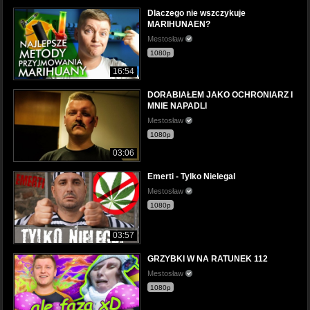
Dlaczego nie wszczykuje
MARIHUNAEN?
Mestosław
1080p
16:54
DORABIAŁEM JAKO OCHRONIARZ I
MNIE NAPADLI
Mestosław
1080p
03:06
Emerti - Tylko Nielegal
Mestosław
1080p
03:57
GRZYBKI W NA RATUNEK 112
Mestosław
1080p