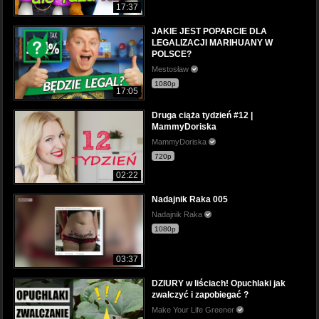
17:37
JAKIE JEST POPARCIE DLA
LEGALIZACJI MARIHUANY W
POLSCE?
Mestosław
1080p
17:05
Druga ciąża tydzień #12 |
MammyDoriska
MammyDoriska
720p
02:22
Nadajnik Raka 005
Nadajnik Raka
1080p
03:37
DZIURY w liściach! Opuchlaki jak
zwalczyć i zapobiegać ?
Make Your Life Greener