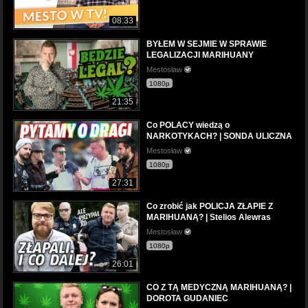
08:33
BYŁEM W SEJMIE W SPRAWIE
LEGALIZACJI MARIHUANY
Mestosław
1080p
21:35
Co POLACY wiedzą o
NARKOTYKACH? | SONDA ULICZNA
Mestosław
1080p
27:31
Co zrobić jak POLICJA ZŁAPIE Z
MARIHUANĄ? | Stelios Alewras
Mestosław
1080p
26:01
CO Z TĄ MEDYCZNĄ MARIHUANĄ? |
DOROTA GUDANIEC