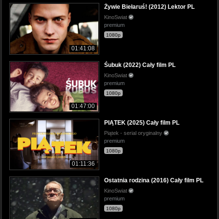
Żywie Biełaruś! (2012) Lektor PL
KinoSwiat
premium
1080p
01:41:08
Śubuk (2022) Cały film PL
KinoSwiat
premium
1080p
01:47:00
PIĄTEK (2025) Cały film PL
Piątek - serial oryginalny
premium
1080p
01:11:36
Ostatnia rodzina (2016) Cały film PL
KinoSwiat
premium
1080p