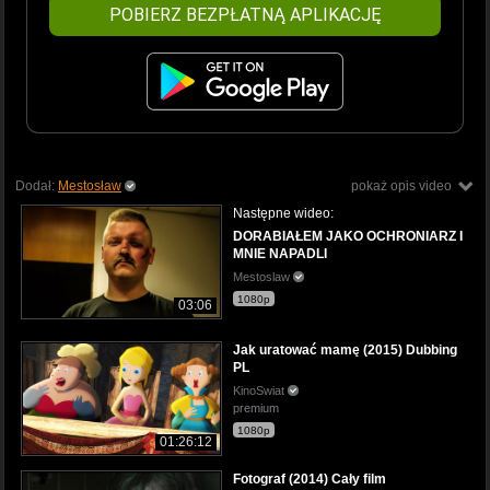
POBIERZ BEZPŁATNĄ APLIKACJĘ
Dodał:
Mestosław
pokaż opis video
Następne wideo:
DORABIAŁEM JAKO OCHRONIARZ I
MNIE NAPADLI
Mestoslaw
1080p
03:06
Jak uratować mamę (2015) Dubbing
PL
KinoSwiat
premium
1080p
01:26:12
Fotograf (2014) Cały film