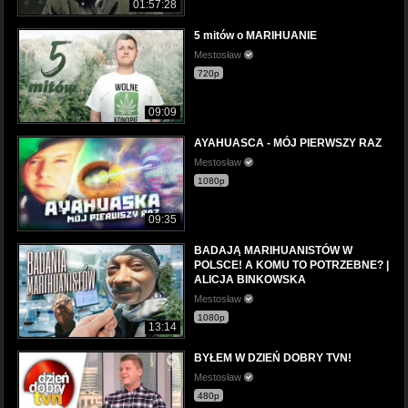
01:57:28
5 mitów o MARIHUANIE
Mestosław
720p
09:09
AYAHUASCA - MÓJ PIERWSZY RAZ
Mestosław
1080p
09:35
BADAJĄ MARIHUANISTÓW W
POLSCE! A KOMU TO POTRZEBNE? |
ALICJA BINKOWSKA
Mestosław
1080p
13:14
BYŁEM W DZIEŃ DOBRY TVN!
Mestosław
480p