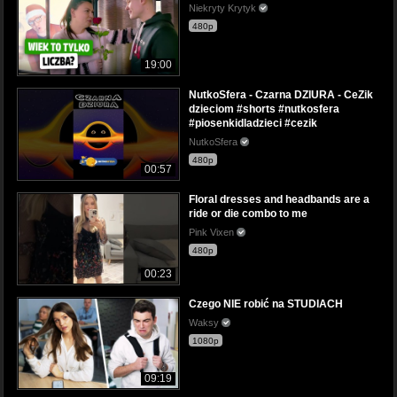
Niekryty Krytyk
480p
19:00
NutkoSfera - Czarna DZIURA - CeZik
dzieciom #shorts #nutkosfera
#piosenkidladzieci #cezik
NutkoSfera
480p
00:57
Floral dresses and headbands are a
ride or die combo to me
Pink Vixen
480p
00:23
Czego NIE robić na STUDIACH
Waksy
1080p
09:19