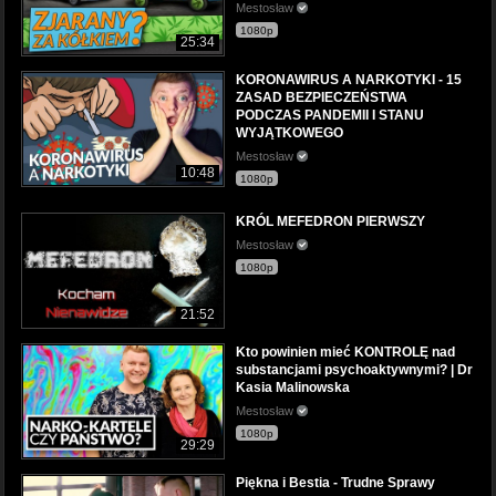
Mestosław
1080p
25:34
KORONAWIRUS A NARKOTYKI - 15
ZASAD BEZPIECZEŃSTWA
PODCZAS PANDEMII I STANU
WYJĄTKOWEGO
Mestosław
10:48
1080p
KRÓL MEFEDRON PIERWSZY
Mestosław
1080p
21:52
Kto powinien mieć KONTROLĘ nad
substancjami psychoaktywnymi? | Dr
Kasia Malinowska
Mestosław
1080p
29:29
Piękna i Bestia - Trudne Sprawy