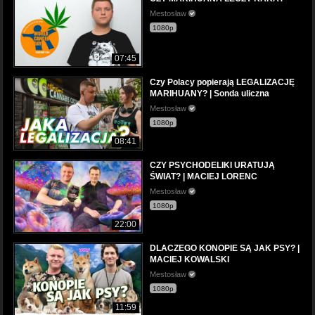
Mestosław
1080p
07:45
Czy Polacy popierają LEGALIZACJĘ
MARIHUANY? | Sonda uliczna
Mestosław
1080p
08:41
CZY PSYCHODELIKI URATUJĄ
ŚWIAT? | MACIEJ LORENC
Mestosław
1080p
22:00
DLACZEGO KONOPIE SĄ JAK PSY? |
MACIEJ KOWALSKI
Mestosław
1080p
11:59