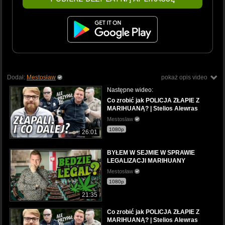
Dodał:
Mestosław
pokaż opis video
Następne wideo:
Co zrobić jak POLICJA ZŁAPIE Z
MARIHUANĄ? | Stelios Alewras
Mestoslaw
1080p
26:01
BYŁEM W SEJMIE W SPRAWIE
LEGALIZACJI MARIHUANY
Mestosław
1080p
21:35
Co zrobić jak POLICJA ZŁAPIE Z
MARIHUANĄ? | Stelios Alewras