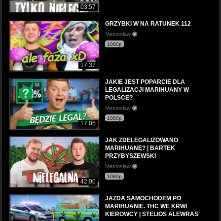
03:57
GRZYBKI W NA RATUNEK 112
Mestosław
1080p
17:37
JAKIE JEST POPARCIE DLA
LEGALIZACJI MARIHUANY W
POLSCE?
Mestosław
1080p
17:05
JAK ZDELEGALIZOWANO
MARIHUANĘ? | BARTEK
PRZYBYSZEWSKI
Mestosław
1080p
42:00
JAZDA SAMOCHODEM PO
MARIHUANIE. THC WE KRWI
KIEROWCY | STELIOS ALEWRAS