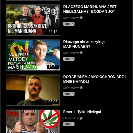
DLACZEGO MARIHUANA JEST
NIELEGALNA? | BOGDAN JOT
Mestosław
1080p
22:16
Dlaczego nie wszczykuje
MARIHUNAEN?
Mestosław
1080p
16:54
DORABIAŁEM JAKO OCHRONIARZ I
MNIE NAPADLI
Mestosław
1080p
03:06
Emerti - Tylko Nielegal
Mestosław
1080p