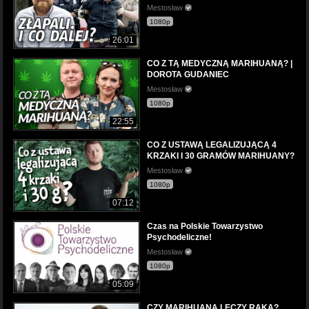
Mestosław
1080p
26:01
CO Z TĄ MEDYCZNĄ MARIHUANĄ? |
DOROTA GUDANIEC
Mestosław
1080p
22:55
CO Z USTAWĄ LEGALIZUJĄCĄ 4
KRZAKI I 30 GRAMÓW MARIHUANY?
Mestosław
1080p
07:12
Czas na Polskie Towarzystwo
Psychodeliczne!
Mestosław
1080p
05:09
CZY MARIHUANA LECZY RAKA?