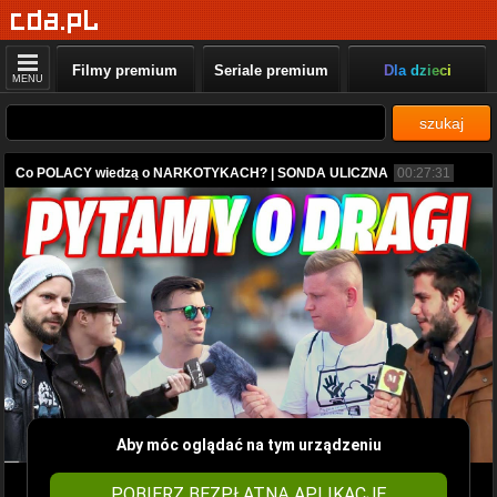
Filmy premium
Seriale premium
Dla dzieci
MENU
szukaj
Co POLACY wiedzą o NARKOTYKACH? | SONDA ULICZNA
00:27:31
Aby móc oglądać na tym urządzeniu
POBIERZ BEZPŁATNĄ APLIKACJĘ