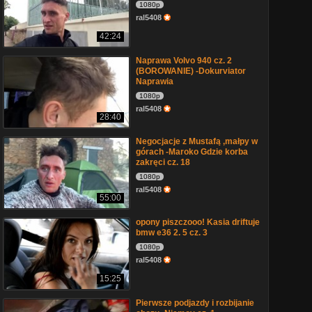
1080p
ral5408
42:24
Naprawa Volvo 940 cz. 2
(BOROWANIE) -Dokurviator
Naprawia
1080p
ral5408
28:40
Negocjacje z Mustafą ,małpy w
górach -Maroko Gdzie korba
zakręci cz. 18
1080p
ral5408
55:00
opony piszczooo! Kasia driftuje
bmw e36 2. 5 cz. 3
1080p
ral5408
15:25
Pierwsze podjazdy i rozbijanie