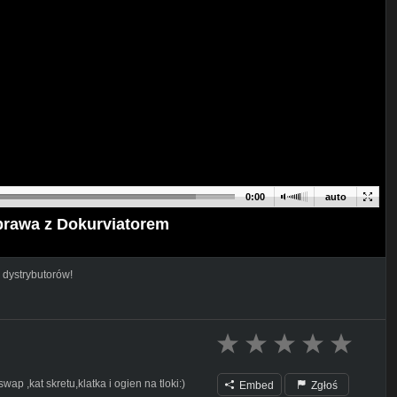
0:00
auto
prawa z Dokurviatorem
 dystrybutorów!
 ,kat skretu,klatka i ogien na tloki:)
Embed
Zgłoś