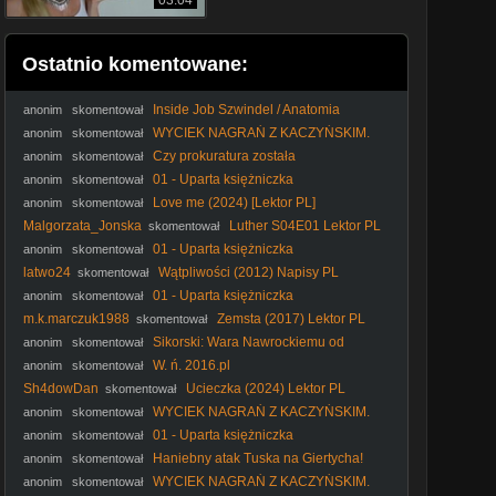
03:04
Ostatnio komentowane:
Inside Job Szwindel / Anatomia
anonim
skomentował
Kryzysu / 2010 Film dokumentalny / PL480p
WYCIEK NAGRAŃ Z KACZYŃSKIM.
anonim
skomentował
KTO ZŁAMAŁ PRAWO?
Czy prokuratura została
anonim
skomentował
upolityczniona? Ostre oskarżenia pod adresem Szurka.
01 - Uparta księżniczka
anonim
skomentował
Love me (2024) [Lektor PL]
anonim
skomentował
Malgorzata_Jonska
Luther S04E01 Lektor PL
skomentował
01 - Uparta księżniczka
anonim
skomentował
latwo24
Wątpliwości (2012) Napisy PL
skomentował
01 - Uparta księżniczka
anonim
skomentował
m.k.marczuk1988
Zemsta (2017) Lektor PL
skomentował
Sikorski: Wara Nawrockiemu od
anonim
skomentował
rządzenia | IPP
W. ń. 2016.pl
anonim
skomentował
Sh4dowDan
Ucieczka (2024) Lektor PL
skomentował
WYCIEK NAGRAŃ Z KACZYŃSKIM.
anonim
skomentował
KTO ZŁAMAŁ PRAWO?
01 - Uparta księżniczka
anonim
skomentował
Haniebny atak Tuska na Giertycha!
anonim
skomentował
#Tusk #Giertych #Kaczyński #DwieWieże #prokuratura
WYCIEK NAGRAŃ Z KACZYŃSKIM.
anonim
skomentował
#polityka