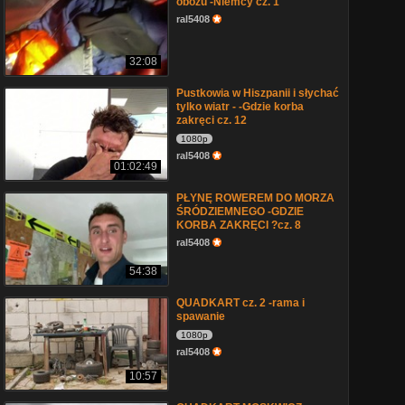
obozu -Niemcy cz. 1
ral5408
32:08
Pustkowia w Hiszpanii i słychać
tylko wiatr - -Gdzie korba
zakręci cz. 12
1080p
ral5408
01:02:49
PŁYNĘ ROWEREM DO MORZA
ŚRÓDZIEMNEGO -GDZIE
KORBA ZAKRĘCI ?cz. 8
ral5408
54:38
QUADKART cz. 2 -rama i
spawanie
1080p
ral5408
10:57