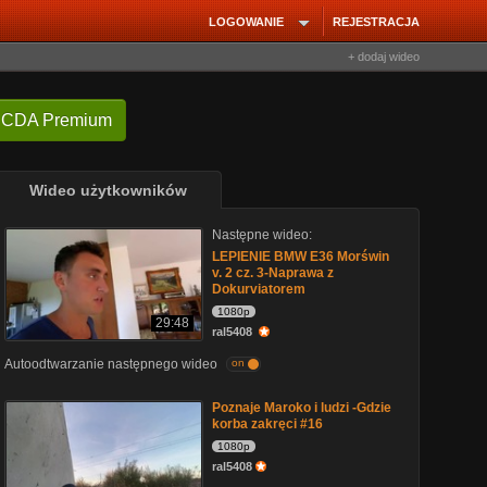
LOGOWANIE
REJESTRACJA
+ dodaj wideo
 CDA Premium
Wideo użytkowników
Następne wideo:
LEPIENIE BMW E36 Morświn
v. 2 cz. 3-Naprawa z
Dokurviatorem
1080p
29:48
ral5408
Autoodtwarzanie następnego wideo
on
Poznaje Maroko i ludzi -Gdzie
korba zakręci #16
1080p
ral5408