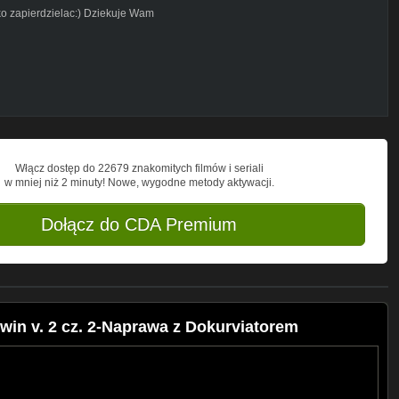
lko zapierdzielac:) Dziekuje Wam
uction/
BPL_sCUvpvg
Włącz dostęp do 22679 znakomitych filmów i seriali
w mniej niż 2 minuty! Nowe, wygodne metody aktywacji.
Dołącz do CDA Premium
n v. 2 cz. 2-Naprawa z Dokurviatorem