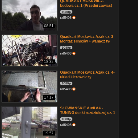
QUADKART MOSKWICZ-
budowa cz. 1 (Przedni zawias)
1080p
ral5408
08:51
Quadkart Moskwicz Azak cz. 3 -
Montaż silników + wahacz tył
1080p
ral5408
18:32
Quadkart Moskwicz Azak cz. 4-
układ kierowniczy
1080p
ral5408
17:17
SŁOWIAŃSKIE Audi A4 -
TUNING deski rozdzielczej cz. 1
1080p
ral5408
19:57