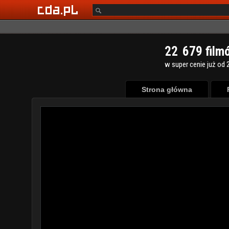
2
2
6
7
9
film
w super cenie już od 2
Strona główna