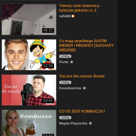
Tniemy rurki otwornicą -
hybryda gokarta cz. 2
ral5408
46:15
Co mają wspólnego JUSTIN
BIEBER i PINOKIO? [SUCHARY
WIDZÓW]
1080p
Ponki
02:54
You are the reason. Bonus
1080p
KasiaSawicka
03:45
CO TO JEST KOMBUCZA?
1080p
Magda Pegowska