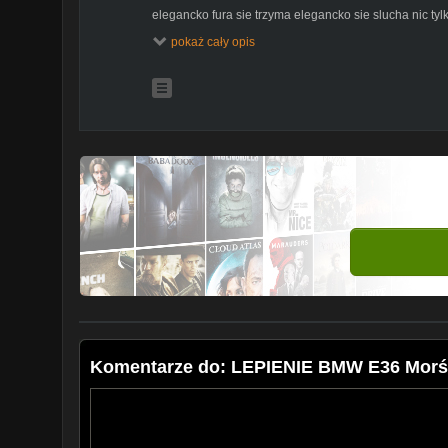
elegancko fura sie trzyma elegancko sie slucha nic ty
Dokurviatorzy!!
pokaż cały opis
Film majstrował :
https://www.facebook.com/deniozprod
youtube:
https://www.youtube.com/channel/UCZCDpdCUUgi9
Komentarze do: LEPIENIE BMW E36 Morświ