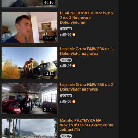
46:10
LEPIENIE BMW E36 Morświn v.
2 cz. 3-Naprawa z
Dokurviatorem
1080p
ral5408
29:48
Lepienie Gruza BMW E36 cz. 1-
Dokurviator naprawia
1080p
ral5408
14:14
Lepienie Gruza BMW E36 cz. 2-
Dokurviator naprawia
1080p
ral5408
31:45
Maroko PRZYMYKA NA
WSZYSTKO OKO -Gdzie korba
zakręci #15
1080p