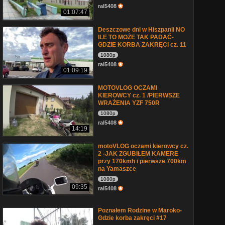
ral5408
01:07:47
Deszczowe dni w Hiszpanii NO
ILE TO MOŻE TAK PADAĆ-
GDZIE KORBA ZAKRĘCI cz. 11
1080p
ral5408
01:09:19
MOTOVLOG OCZAMI
KIEROWCY cz. 1 /PIERWSZE
WRAŻENIA YZF 750R
1080p
ral5408
14:19
motoVLOG oczami kierowcy cz.
2 -JAK ZGUBIŁEM KAMERE
przy 170kmh i pierwsze 700km
na Yamaszce
1080p
09:35
ral5408
Poznałem Rodzine w Maroko-
Gdzie korba zakręci #17