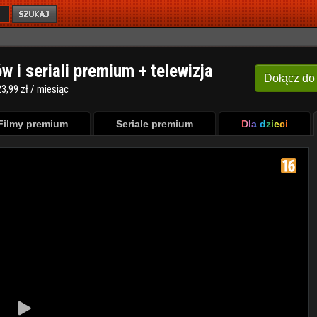
ów i seriali premium + telewizja
Dołącz
do
3,99 zł / miesiąc
Filmy premium
Seriale premium
Dla dzieci