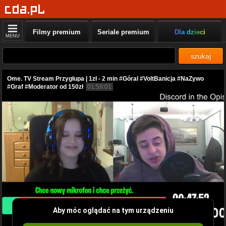
Filmy premium
Seriale premium
Dla dzieci
MENU
szukaj
Ome. TV Stream Przygłupa | 1zł - 2 min #Góral #VoltBanicja #NaZywo
#Graf #Moderator od 150zł
01:59:01
Aby móc oglądać na tym urządzeniu