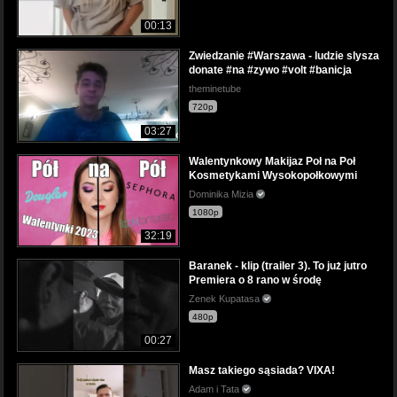
00:13
Zwiedzanie #Warszawa - ludzie slysza
donate #na #zywo #volt #banicja
theminetube
720p
03:27
Walentynkowy Makijaz Poł na Poł
Kosmetykami Wysokopołkowymi
Dominika Mizia
1080p
32:19
Baranek - klip (trailer 3). To już jutro
Premiera o 8 rano w środę
Zenek Kupatasa
480p
00:27
Masz takiego sąsiada? VIXA!
Adam i Tata