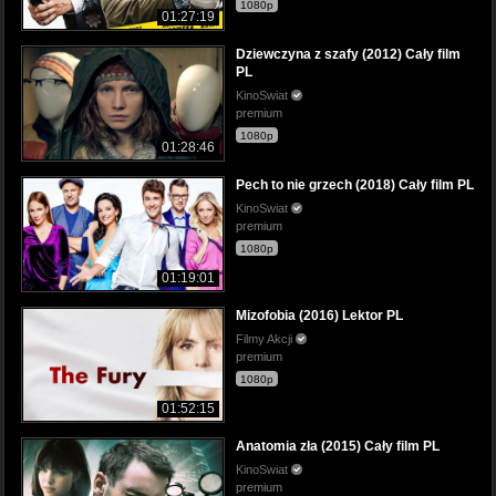
1080p
01:27:19
Dziewczyna z szafy (2012) Cały film
PL
KinoSwiat
premium
1080p
01:28:46
Pech to nie grzech (2018) Cały film PL
KinoSwiat
premium
1080p
01:19:01
Mizofobia (2016) Lektor PL
Filmy Akcji
premium
1080p
01:52:15
Anatomia zła (2015) Cały film PL
KinoSwiat
premium