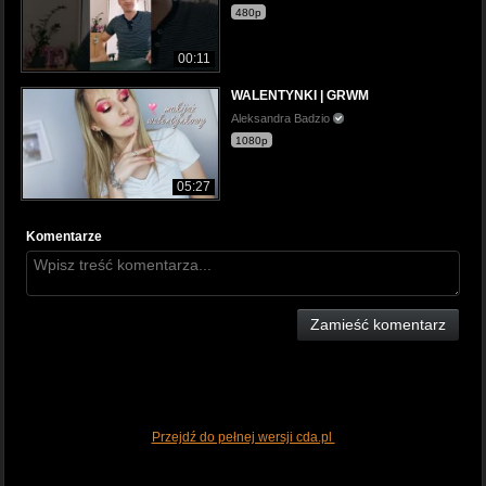
480p
00:11
WALENTYNKI | GRWM
Aleksandra Badzio
1080p
05:27
Komentarze
Zamieść komentarz
Przejdź do pełnej wersji cda.pl