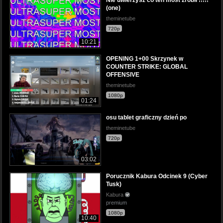
(one)
theminetube
720p
10:21
OPENING 1+00 Skrzynek w
COUNTER STRIKE: GLOBAL
OFFENSIVE
theminetube
1080p
01:24
osu tablet graficzny dzień po
theminetube
720p
03:02
Porucznik Kabura Odcinek 9 (Cyber
Tusk)
Kabura
premium
1080p
10:40