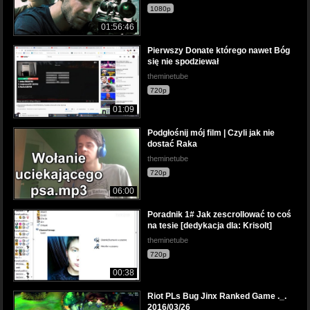
1080p
01:56:46
Pierwszy Donate którego nawet Bóg
się nie spodziewał
theminetube
720p
01:09
Podgłośnij mój film | Czyli jak nie
dostać Raka
theminetube
720p
06:00
Poradnik 1# Jak zescrollować to coś
na tesie [dedykacja dla: Krisolt]
theminetube
720p
00:38
Riot PLs Bug Jinx Ranked Game ._.
2016/03/26