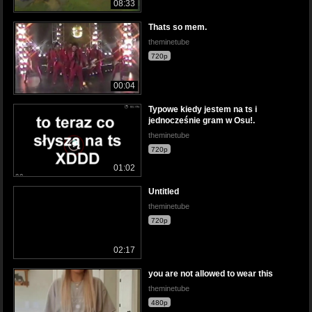
08:33
Thats so mem.
theminetube
720p
00:04
Typowe kiedy jestem na ts i
jednocześnie gram w Osu!.
theminetube
720p
01:02
Untitled
theminetube
720p
02:17
you are not allowed to wear this
theminetube
480p