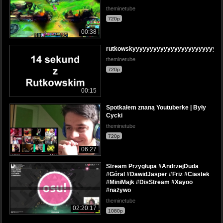
theminetube
720p
00:38
rutkowskyyyyyyyyyyyyyyyyyyyyyyyyy
theminetube
720p
00:15
Spotkałem znaną Youtuberke | Były
Cycki
theminetube
720p
06:27
Stream Przygłupa #AndrzejDuda
#Góral #DawidJasper #Friz #Ciastek
#MiniMajk #DisStream #Xayoo
#nażywo
theminetube
02:20:17
1080p