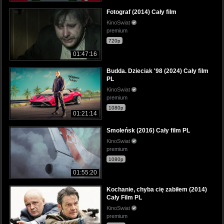
Fotograf (2014) Cały film
KinoSwiat
premium
720p
01:47:16
Budda. Dzieciak '98 (2024) Cały film
PL
KinoSwiat
premium
1080p
01:21:14
Smoleńsk (2016) Cały film PL
KinoSwiat
premium
1080p
01:55:20
Kochanie, chyba cię zabiłem (2014)
Cały Film PL
KinoSwiat
premium