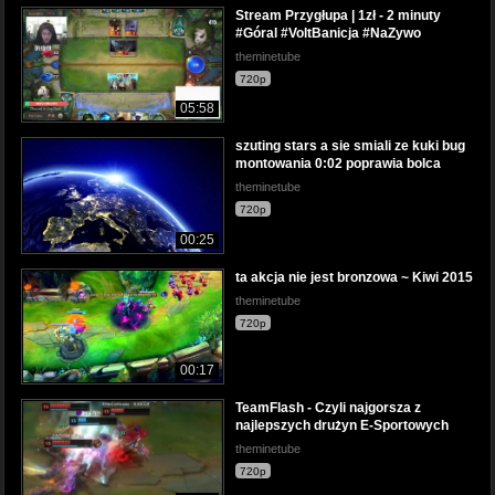
Stream Przygłupa | 1zł - 2 minuty
#Góral #VoltBanicja #NaZywo
theminetube
720p
05:58
szuting stars a sie smiali ze kuki bug
montowania 0:02 poprawia bolca
theminetube
720p
00:25
ta akcja nie jest bronzowa ~ Kiwi 2015
theminetube
720p
00:17
TeamFlash - Czyli najgorsza z
najlepszych drużyn E-Sportowych
theminetube
720p