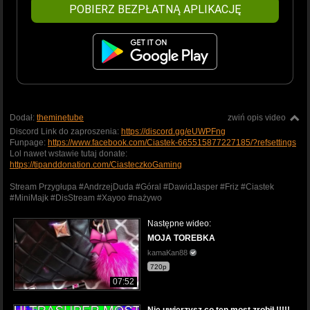
POBIERZ BEZPŁATNĄ APLIKACJĘ
Dodał:
theminetube
zwiń opis video
Discord Link do zaproszenia:
https://discord.gg/eUWPFng
Funpage:
https://www.facebook.com/Ciastek-665515877227185/?refsettings
Lol nawet wstawie tutaj donate:
https://tipanddonation.com/CiasteczkoGaming
Stream Przygłupa #AndrzejDuda #Góral #DawidJasper #Friz #Ciastek
#MiniMajk #DisStream #Xayoo #nażywo
Następne wideo:
MOJA TOREBKA
kamaKan88
720p
07:52
Nie uwierzysz co ten most zrobił !!!!!