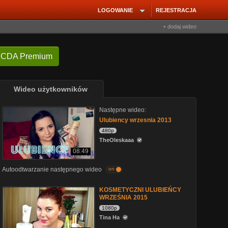
LOGOWANIE
REJESTRACJA
+ dodaj wideo
 CDA Premium
Wideo użytkowników
Następne wideo:
Ulubiency wrzesnia 2013
480p
TheOleskaaa
08:49
Autoodtwarzanie następnego wideo
on
KOSMETYCZNI ULUBIEŃCY
WRZEŚNIA 2015
1080p
Tina Ha