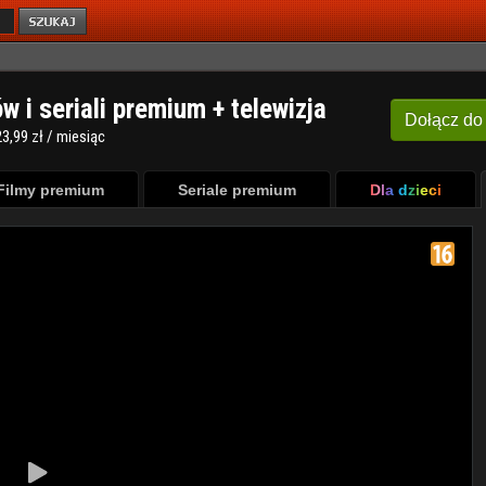
ów i seriali premium + telewizja
Dołącz
do
3,99 zł / miesiąc
Filmy premium
Seriale premium
Dla dzieci