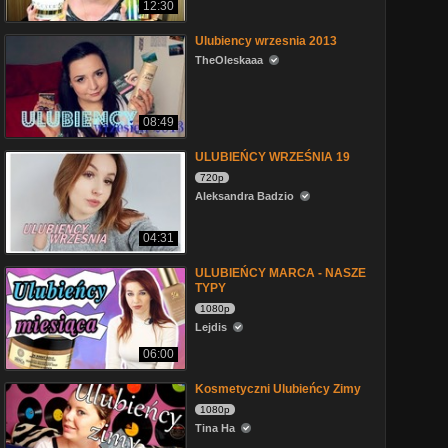
12:30
Ulubiency wrzesnia 2013
TheOleskaaa
08:49
ULUBIEŃCY WRZEŚNIA 19
720p
Aleksandra Badzio
04:31
ULUBIEŃCY MARCA - NASZE
TYPY
1080p
Lejdis
06:00
Kosmetyczni Ulubieńcy Zimy
1080p
Tina Ha