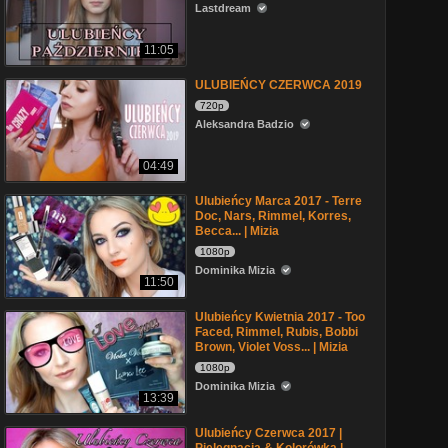
Lastdream
11:05
ULUBIEŃCY CZERWCA 2019
720p
Aleksandra Badzio
04:49
Ulubieńcy Marca 2017 - Terre
Doc, Nars, Rimmel, Korres,
Becca... | Mizia
1080p
Dominika Mizia
11:50
Ulubieńcy Kwietnia 2017 - Too
Faced, Rimmel, Rubis, Bobbi
Brown, Violet Voss... | Mizia
1080p
Dominika Mizia
13:39
Ulubieńcy Czerwca 2017 |