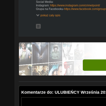
Social Media:
Instagram:
https://www.instagram.com/crimelpoint/
Grupa na Facebooku-
https://www.facebook.com/grou
Facebook:
https://www.facebook.com/crimelpoint/?freft
pokaż cały opis
Lubimy czytać:
http://lubimyczytac.pl/profil/643668/cri
Goodreads:
https://www.goodreads.com/user/show/91
Co kupiłam na promocji w Rossmannie-
https://www
Haul ubrań z Aliexpress-
https://www.youtube.com/w
Co jest w mojej torebce-
https://www.youtube.com/
Ulubieńcy sierpnia-
https://www.youtube.com/watch?v
Unboxing z drogerii Cocolita.pl-
https://www.youtube.
Unboxing z drogerii Kosmetyki z Ameryki-
https://www
Dziś kolejny odcinek ulubieńców. Pokażę Wam książkę 
najbardziej we wrześniu. Będzie też trochę o muzyce o
makijażu.
#ulubieńcy #kosmetyki #książka #film
Komentarze do: ULUBIEŃCY Września 20