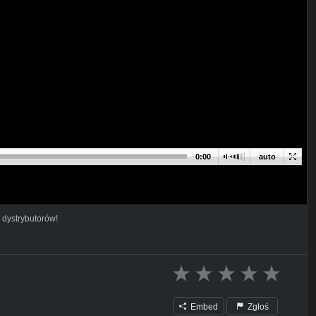
0:00
auto
 dystrybutorów!
Embed
Zgłoś