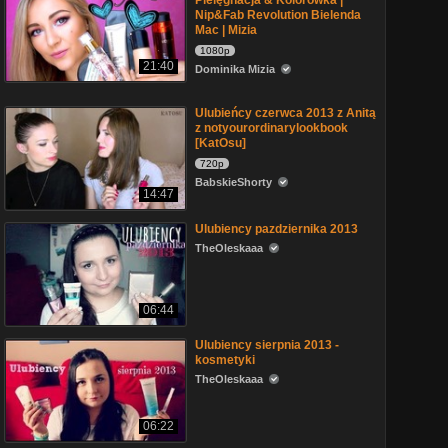
Pielęgnacja & Kolorówka |
Nip&Fab Revolution Bielenda
Mac | Mizia
1080p
21:40
Dominika Mizia
Ulubieńcy czerwca 2013 z Anitą
z notyourordinarylookbook
[KatOsu]
720p
BabskieShorty
14:47
Ulubiency pazdziernika 2013
TheOleskaaa
06:44
Ulubiency sierpnia 2013 -
kosmetyki
TheOleskaaa
06:22