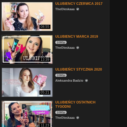
ULUBIENCY CZERWCA 2017
TheOleskaaa
08:55
ULUBIENCY MARCA 2019
1080p
TheOleskaaa
13:39
ULUBIEŃCY STYCZNIA 2020
1080p
Aleksandra Badzio
05:21
ULUBIEŃCY OSTATNICH
TYGODNI
1080p
TheOleskaaa
11:23