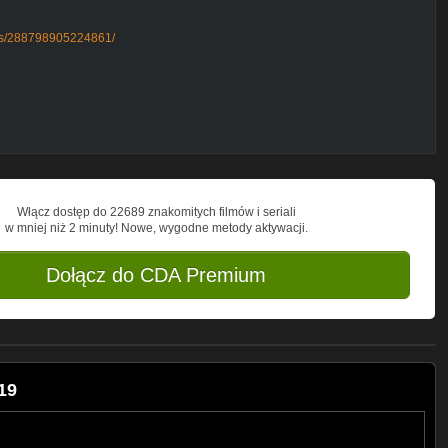
ps/288798905224861/
s
melpoint
452330-crimelpoint
.youtube.com/watch?vCeEM1rowMG4
atch?vW3cPxHqL7gA
watch?vVWMrg1TWXW8
fnX9ns-1r4A
com/watch?v9r4v5Ibya9U
.youtube.com/watch?vKAg2AjYmy-4
Włącz dostęp do 22689 znakomitych filmów i seriali
oraz film, które podobały mi się
w mniej niż 2 minuty! Nowe, wygodne metody aktywacji.
raz kosmetykach do pielęgnacji i
Dołącz do CDA Premium
19