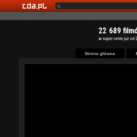
2
2
6
8
9
film
w super cenie już od 2
Strona główna