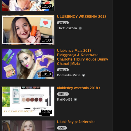
12:50
ULUBIENCY WRZESNIA 2018
1080p
TheOleskaaa
17:00
Ulubiency Maja 2017 |
Pielęgnacja & Kolorówka |
Charlotte Tilbury Rouge Bunny
Chanel | Mizia
1080p
18:18
Dominika Mizia
ulubieńcy września 2018 r
1080p
KatiGol83
12:57
Ulubieńcy października
720p