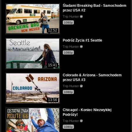
Śladami Breaking Bad - Samochodem
przez USA #2
Trip Hunter
1080p
12:52
Podróż Życia #1 Seattle
Trip Hunter
1080p
15:41
Colorado & Arizona - Samochodem
przez USA #3
Trip Hunter
1080p
13:56
Chicago! - Koniec Niezwykłej
Podróży!
Trip Hunter
1080p