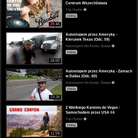
Centrum Wszechświata
Trip Hunter
1080p
25:46
Autostopem przez Amerykę -
Kierunek Texas (Odc. 59)
Autostopem Na Koniec Świata
1080p
28:00
Autostopem przez Amerykę - Zamach
w Dallas (Odc. 60)
Autostopem Na Koniec Świata
1080p
23:28
Z Wielkiego Kanionu do Vegas -
Samochodem przez USA #4
Trip Hunter
1080p
11:59