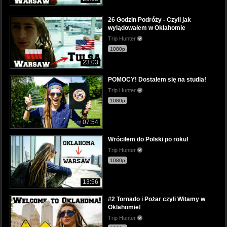
26 Godzin Podróży - Czyli jak
wylądowałem w Oklahomie
Trip Hunter
1080p
23:03
POMOCY! Dostałem się na studia!
Trip Hunter
1080p
07:54
Wróciłem do Polski po roku!
Trip Hunter
1080p
13:56
#2 Tornado i Pożar czyli Witamy w
Oklahomie!
Trip Hunter