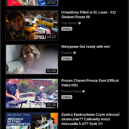
20:02
Urwaliśmy Półoś w St. Louis - #11
Śladami Route 66
Trip Hunter
1080p
18:22
Nietypowe Get ready with me!
Feather
1080p
01:00
Prezes Chanel-Proszę Pani (Offical
Video HD)
PrezesChanel
1080p
03:35
Żywica Epoksydowa Czym mieszać
skutecznie?? Całkowity koszt
mieszadła 5 zł?? Szok !!!!