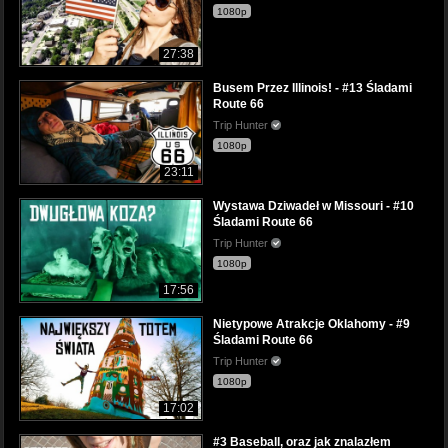
1080p
27:38
Busem Przez Illinois! - #13 Śladami
Route 66
Trip Hunter
1080p
23:11
Wystawa Dziwadeł w Missouri - #10
Śladami Route 66
Trip Hunter
1080p
17:56
Nietypowe Atrakcje Oklahomy - #9
Śladami Route 66
Trip Hunter
1080p
17:02
#3 Baseball, oraz jak znalazłem