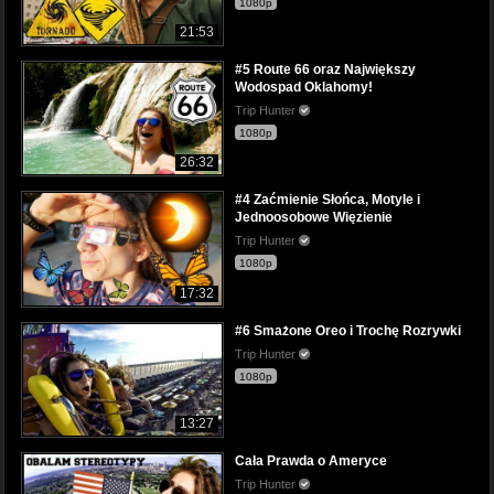
1080p
21:53
#5 Route 66 oraz Największy
Wodospad Oklahomy!
Trip Hunter
1080p
26:32
#4 Zaćmienie Słońca, Motyle i
Jednoosobowe Więzienie
Trip Hunter
1080p
17:32
#6 Smażone Oreo i Trochę Rozrywki
Trip Hunter
1080p
13:27
Cała Prawda o Ameryce
Trip Hunter