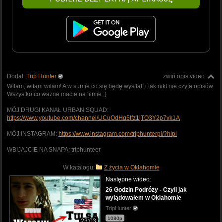
Dodał:
Trip Hunter
zwiń opis video
Witam, witam witam! A w sumie co się będę wysilał, i tak nikt nie czyta opisów.
Wszystko co ważne macie na filmie ;)
MÓJ DRUGI KANAŁ URBAN SQUAD:
https://www.youtube.com/channel/UCuOdHq5tfz1jTO3Y2p7vk1A
MÓJ INSTAGRAM:
https://www.instagram.com/triphunterpl/?hlpl
WBIJAJCIE NA SNAPA: triphunteer
W katalogu:
Z życia w Oklahomie
Następne wideo:
26 Godzin Podróży - Czyli jak
wylądowałem w Oklahomie
TripHunter
1080p
23:03