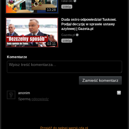
rafal-olo
1080p
13:28
Duda ostro odpowiedział Tuskowi.
Podjął decyzję w sprawie ustawy
azylowej | Gazeta.pl
Gazeta.pl
1080p
03:11
Komentarze
Zamieść komentarz
anonim
Spermą
odpowiedz
Przejdź do pełnej wersji cda.pl