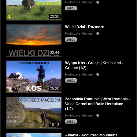
Podróże z Maciejem
1080p
23:30
Wielki Dział - Roztocze
Podróże z Maciejem
1080p
03:44
Wyspa Kos - Grecja | Kos Island -
Greece (1/2)
Podróże z Maciejem
1080p
25:20
Zachodnia Rumunia | West Romania -
Valea Cernei and Baile Herculane
(1/2)
Podróże z Maciejem
1080p
18:13
Albania - Accursed Mountains