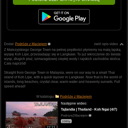
Dodał:
Podróże z Maciejem
zwiń opis video
Z Malezyjskiego George Town na pełnej prędkości płyniemy na małą tajską
wyspę Koh Lipe, przesiadając się w Langkawi. To już wkroczenie do świata
wysp, długich plaż, szmaragdowej ciepłej wody i rajskich zachodów słońca.
Cała naprzód!
Straight from George Town in Malaysia, were on our way to a small Thai
island of Koh Lipe, with a quick layover in Langkawi. Now that is the world of
islands, long beaches, crystal clear, warm water and heavenly sunsets. Full
speed ahead!
W katalogu:
Podróże z Maciejem
Następne wideo:
Tajlandia | Thailand - Koh Ngai (4/7)
PodrozeZMaciejem
1080p
22:21