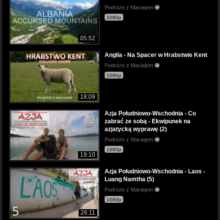
Podróże z Maciejem
1080p
05:52
Anglia - Na Spacer w Hrabstwie Kent
Podróże z Maciejem
1080p
18:09
Azja Południowo-Wschodnia - Co
zabrać ze sobą - Ekwipunek na
azjatycką wyprawę (2)
Podróże z Maciejem
1080p
19:10
Azja Południowo-Wschodnia - Laos -
Luang Namtha (5)
Podróże z Maciejem
1080p
26:11