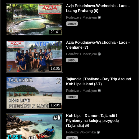
Azja Południowo-Wschodnia - Laos -
Luang Prabang (6)
Podróże z Maciejem
1080p
21:41
Azja Południowo-Wschodnia - Laos -
Vientiane (7)
Podróże z Maciejem
1080p
18:05
Tajlandia | Thailand - Day Trip Around
Koh Lipe Island (2/7)
Podróże z Maciejem
1080p
16:05
Koh Lipe - Diament Tajlandii !
Płyniemy na kolejną przygodę
(Tajlandia) #6
Podróże Wojownika
1080p