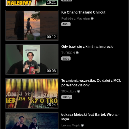
19:21
Ko Chang Thailand Chillout
Podróże z Maciejem
480p
00:12
Gdy bawi się z kimś na imprezie
TURSON
480p
00:08
To zmienia wszystko. Co dalej z MCU
po WandaVision?
300Kultura
1080p
25:24
Łukasz Mojecki feat Bartek Wrona -
Mgła
LukaszMojek