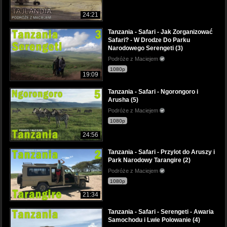
24:21
Tanzania - Safari - Jak Zorganizować
Safari? - W Drodze Do Parku
Narodowego Serengeti (3)
Podróże z Maciejem
1080p
19:09
Tanzania - Safari - Ngorongoro i
Arusha (5)
Podróże z Maciejem
1080p
24:56
Tanzania - Safari - Przylot do Aruszy i
Park Narodowy Tarangire (2)
Podróże z Maciejem
1080p
21:34
Tanzania - Safari - Serengeti - Awaria
Samochodu i Lwie Polowanie (4)