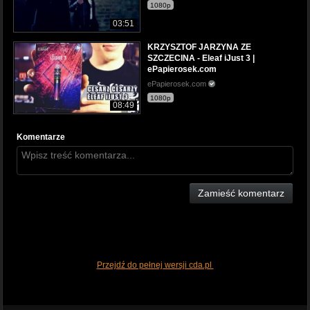
1080p
03:51
KRZYSZTOF JARZYNA ZE
SZCZECINA - Eleaf iJust 3 |
ePapierosek.com
ePapierosek.com
1080p
08:49
Komentarze
Zamieść komentarz
Przejdź do pełnej wersji cda.pl