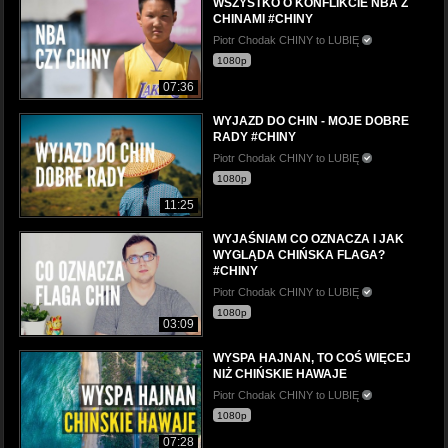
WSZYSTKO O KONFLIKCIE NBA Z
CHINAMI #CHINY
Piotr Chodak CHINY to LUBIĘ
1080p
07:36
WYJAZD DO CHIN - MOJE DOBRE
RADY #CHINY
Piotr Chodak CHINY to LUBIĘ
1080p
11:25
WYJAŚNIAM CO OZNACZA I JAK
WYGLĄDA CHIŃSKA FLAGA?
#CHINY
Piotr Chodak CHINY to LUBIĘ
1080p
03:09
WYSPA HAJNAN, TO COŚ WIĘCEJ
NIŻ CHIŃSKIE HAWAJE
Piotr Chodak CHINY to LUBIĘ
1080p
07:28