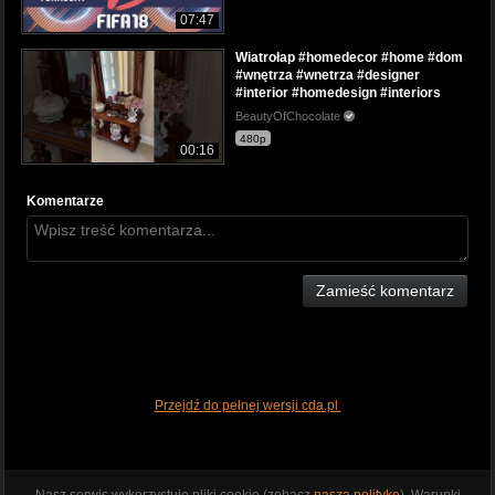
07:47
Wiatrołap #homedecor #home #dom
#wnętrza #wnetrza #designer
#interior #homedesign #interiors
BeautyOfChocolate
480p
00:16
Komentarze
Zamieść komentarz
Przejdź do pełnej wersji cda.pl
Nasz serwis wykorzystuje pliki cookie (zobacz
naszą politykę
). Warunki