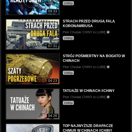
1080p
09:33
STRACH PRZED DRUGĄ FALĄ
KORONAWIRUSA
Piotr Chodak CHINY to LUBIĘ
1080p
07:31
STRÓJ POŚMIERTNY NA BOGATO W
CHINACH
Piotr Chodak CHINY to LUBIĘ
1080p
04:23
TATUAŻE W CHINACH #CHINY
Piotr Chodak CHINY to LUBIĘ
1080p
04:26
TOP NAJWYŻSZE DRAPACZE
CHMUR W CHINACH #CHINY