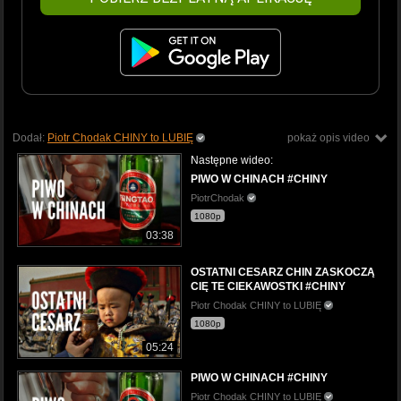
Dodał:
Piotr Chodak CHINY to LUBIĘ
pokaż opis video
Następne wideo:
PIWO W CHINACH #CHINY
PiotrChodak
1080p
03:38
OSTATNI CESARZ CHIN ZASKOCZĄ
CIĘ TE CIEKAWOSTKI #CHINY
Piotr Chodak CHINY to LUBIĘ
1080p
05:24
PIWO W CHINACH #CHINY
Piotr Chodak CHINY to LUBIĘ