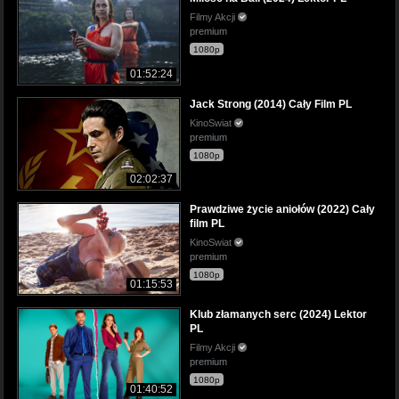
Filmy Akcji
premium
1080p
01:52:24
Jack Strong (2014) Cały Film PL
KinoSwiat
premium
1080p
02:02:37
Prawdziwe życie aniołów (2022) Cały
film PL
KinoSwiat
premium
1080p
01:15:53
Klub złamanych serc (2024) Lektor
PL
Filmy Akcji
premium
1080p
01:40:52