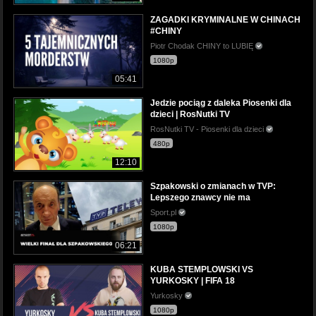
ZAGADKI KRYMINALNE W CHINACH
#CHINY
Piotr Chodak CHINY to LUBIĘ
1080p
05:41
Jedzie pociąg z daleka Piosenki dla
dzieci | RosNutki TV
RosNutki TV - Piosenki dla dzieci
480p
12:10
Szpakowski o zmianach w TVP:
Lepszego znawcy nie ma
Sport.pl
1080p
06:21
KUBA STEMPLOWSKI VS
YURKOSKY | FIFA 18
Yurkosky
1080p