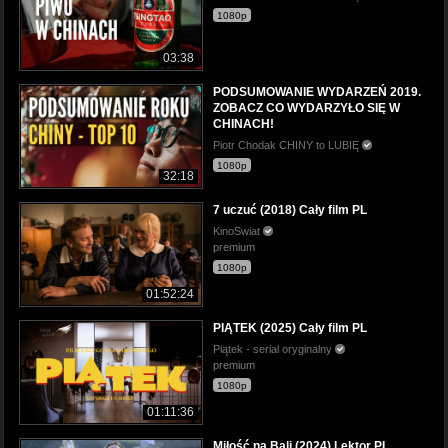
1080p
03:38
PODSUMOWANIE WYDARZEŃ 2019.
ZOBACZ CO WYDARZYŁO SIĘ W
CHINACH!
Piotr Chodak CHINY to LUBIĘ
1080p
32:18
7 uczuć (2018) Cały film PL
KinoSwiat
premium
1080p
01:52:24
PIĄTEK (2025) Cały film PL
Piątek - serial oryginalny
premium
1080p
01:11:36
Miłość na Bali (2024) Lektor PL