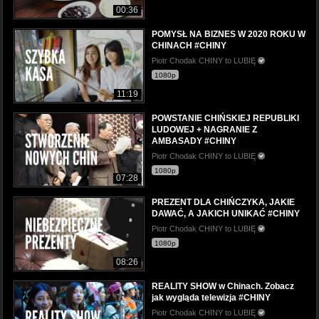
00:36
POMYSŁ NA BIZNES W 2020 ROKU W
CHINACH #CHINY
Piotr Chodak CHINY to LUBIĘ
1080p
11:19
POWSTANIE CHIŃSKIEJ REPUBLIKI
LUDOWEJ + NAGRANIE Z
AMBASADY #CHINY
Piotr Chodak CHINY to LUBIĘ
1080p
07:28
PREZENT DLA CHIŃCZYKA, JAKIE
DAWAĆ, A JAKICH UNIKAĆ #CHINY
Piotr Chodak CHINY to LUBIĘ
1080p
08:26
REALITY SHOW w Chinach. Zobacz
jak wygląda telewizja #CHINY
Piotr Chodak CHINY to LUBIĘ