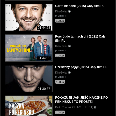
Carte blanche (2015) Cały film PL
KinoSwiat
premium
1080p
01:44:53
Powrót do tamtych dni (2021) Cały
film PL
KinoSwiat
premium
1080p
01:44:55
Czerwony pająk (2015) Cały film PL
KinoSwiat
premium
1080p
01:30:37
POKAZUJĘ JAK JEŚĆ KACZKĘ PO
PEKIŃSKU? TO PROSTE!
Piotr Chodak CHINY to LUBIĘ
1080p