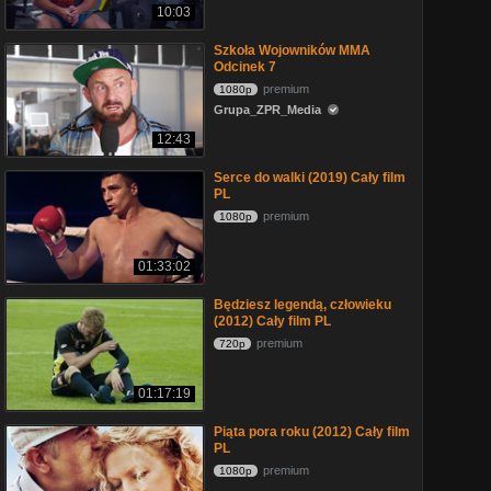
10:03
Szkoła Wojowników MMA
Odcinek 7
premium
1080p
Grupa_ZPR_Media
12:43
Serce do walki (2019) Cały film
PL
premium
1080p
01:33:02
Będziesz legendą, człowieku
(2012) Cały film PL
premium
720p
01:17:19
Piąta pora roku (2012) Cały film
PL
premium
1080p