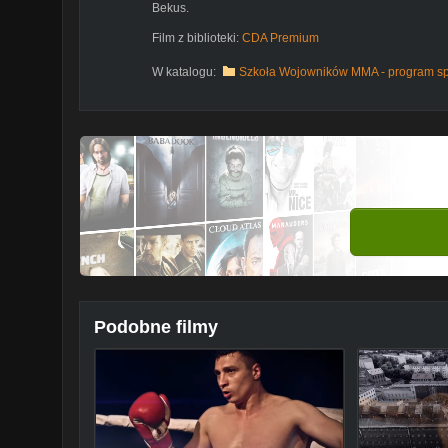
Bekus.
Film z biblioteki:
CDA Premium
W katalogu:
Szkoła Wojowników MMA - program s
Podobne filmy