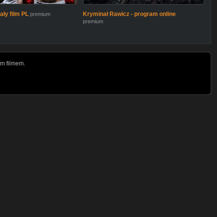
ały film PL
Kryminał Rawicz - program online
premium
premium
m filmem.