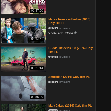
01:47:00
Matka Teresa od kotów (2010)
Cały film PL
premium
1080p
Grupa_ZPR_Media
01:34:41
Budda. Dzieciak '98 (2024) Cały
film PL
premium
1080p
01:21:14
Smoleńsk (2016) Cały film PL
premium
1080p
01:55:20
Mały Jakub (2016) Cały film PL
premium
1080p