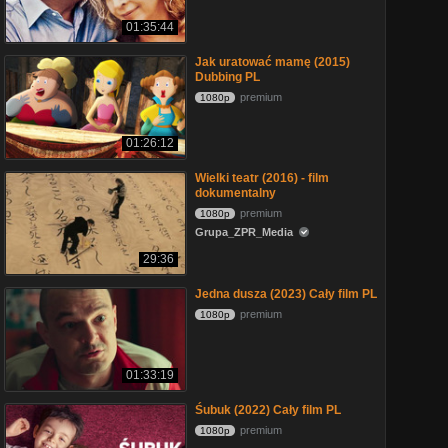
01:35:44
Jak uratować mamę (2015)
Dubbing PL
premium
1080p
01:26:12
Wielki teatr (2016) - film
dokumentalny
premium
1080p
Grupa_ZPR_Media
29:36
Jedna dusza (2023) Cały film PL
premium
1080p
01:33:19
Śubuk (2022) Cały film PL
premium
1080p