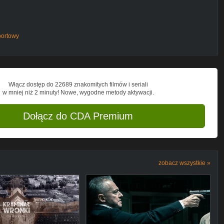
portowy
Włącz dostęp do 22689 znakomitych filmów i seriali
w mniej niż 2 minuty! Nowe, wygodne metody aktywacji.
Dołącz do CDA Premium
zobacz wszystkie »