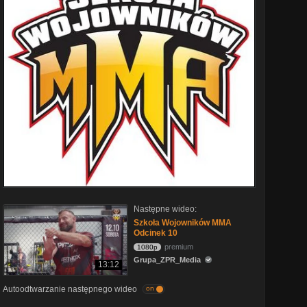
Następne wideo:
Szkoła Wojowników MMA
Odcinek 10
premium
1080p
Grupa_ZPR_Media
13:12
Autoodtwarzanie następnego wideo
on