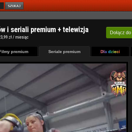
ów i seriali premium + telewizja
Dołącz
do
3,99 zł / miesiąc
Filmy premium
Seriale premium
Dla dzieci