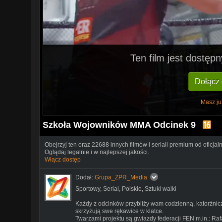
Ten film jest dostę
Dołącz
Masz ju
Szkoła Wojowników MMA Odcinek 9
Obejrzyj ten oraz 22688 innych filmów i seriali premium od oficjal
Oglądaj legalnie i w najlepszej jakości.
Włącz dostęp
Dodał:
Grupa_ZPR_Media
Sportowy
,
Serial
,
Polskie
,
Sztuki walki
Każdy z odcinków przybliży wam codzienną, katorżnic
skrzyżują swe rękawice w klatce.
Twarzami projektu są gwiazdy federacji FEN m.in.: Rafa