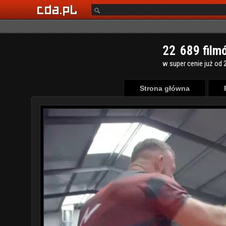
2
2
6
8
9
film
w super cenie już od 2
Strona główna