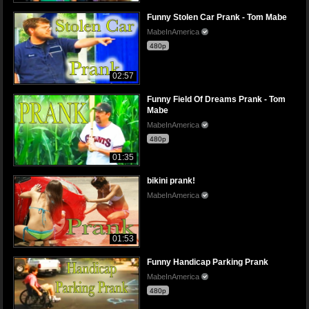
Funny Stolen Car Prank - Tom Mabe
MabeInAmerica
480p
02:57
Funny Field Of Dreams Prank - Tom
Mabe
MabeInAmerica
480p
01:35
bikini prank!
MabeInAmerica
01:53
Funny Handicap Parking Prank
MabeInAmerica
480p