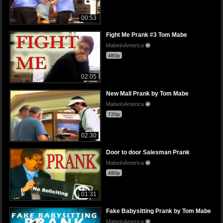
00:53
Fight Me Prank #3 Tom Mabe
MabeInAmerica
480p
02:05
New Mall Prank by Tom Mabe
MabeInAmerica
720p
02:30
Door to door Salesman Prank
MabeInAmerica
480p
01:31
Fake Babysitting Prank by Tom Mabe
MabeInAmerica