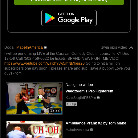
Dodał:
MabeInAmerica
zwiń opis video
I will be performing LIVE at the Caravan Comedy Club in Louisville KY Dec
12-14! Call (502)459-0022 for tickets. BRAND NEW FIGHT ME VIDO!
https://www.youtube.com/watch?vw5mNMkejr20
Going to hit a million
subscribers one day soon!!! please share and sub,, save a puppy! Love you
guys - tom
Następne wideo:
Walczyłem z Pro Fighterem
KarolStuglikIFBBPro
1080p
13:33
Ambulance Prank #2 by Tom Mabe
MabeInAmerica