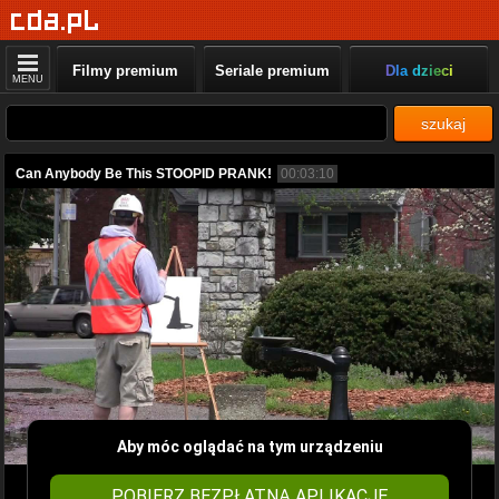
Filmy premium
Seriale premium
Dla dzieci
MENU
szukaj
Can Anybody Be This STOOPID PRANK!
00:03:10
Aby móc oglądać na tym urządzeniu
POBIERZ BEZPŁATNĄ APLIKACJĘ