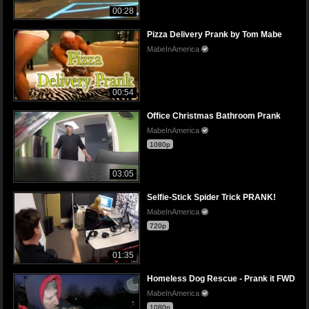
00:28
Pizza Delivery Prank by Tom Mabe
MabeInAmerica
00:54
Office Christmas Bathroom Prank
MabeInAmerica
1080p
03:05
Selfie-Stick Spider Trick PRANK!
MabeInAmerica
720p
01:35
Homeless Dog Rescue - Prank it FWD
MabeInAmerica
1080p