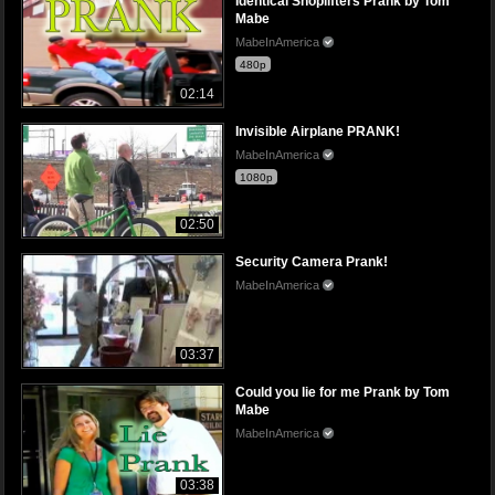
Identical Shoplifters Prank by Tom
Mabe
MabeInAmerica
480p
02:14
Invisible Airplane PRANK!
MabeInAmerica
1080p
02:50
Security Camera Prank!
MabeInAmerica
03:37
Could you lie for me Prank by Tom
Mabe
MabeInAmerica
03:38