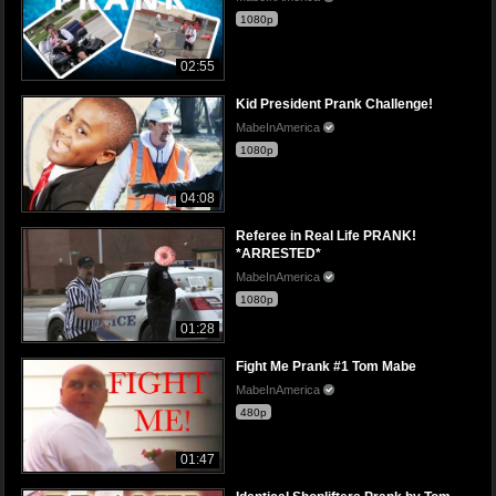
1080p
02:55
Kid President Prank Challenge!
MabeInAmerica
1080p
04:08
Referee in Real Life PRANK!
*ARRESTED*
MabeInAmerica
1080p
01:28
Fight Me Prank #1 Tom Mabe
MabeInAmerica
480p
01:47