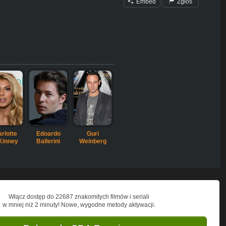
Embed
Zgłoś
rlotte
Edoardo
Guri
Kinney
Ballerini
Weinberg
Włącz dostęp do 22687 znakomitych filmów i seriali
w mniej niż 2 minuty! Nowe, wygodne metody aktywacji.