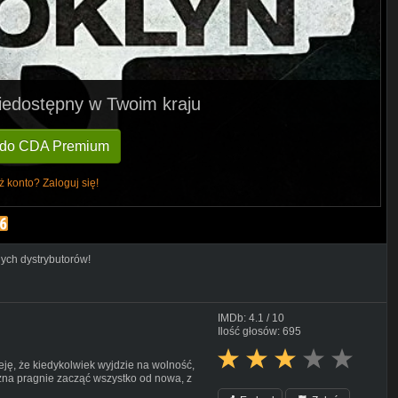
 niedostępny w Twoim kraju
 do CDA Premium
ż konto? Zaloguj się!
nych dystrybutorów!
IMDb: 4.1 / 10
Ilość głosów: 695
eję, że kiedykolwiek wyjdzie na wolność,
zna pragnie zacząć wszystko od nowa, z