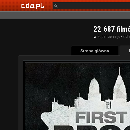
2
2
6
8
7
film
w super cenie już od 2
Strona główna