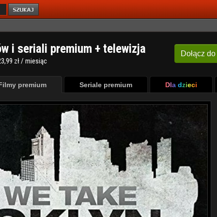
ów i seriali premium + telewizja
Dołącz
do
3,99 zł / miesiąc
Filmy premium
Seriale premium
Dla dzieci