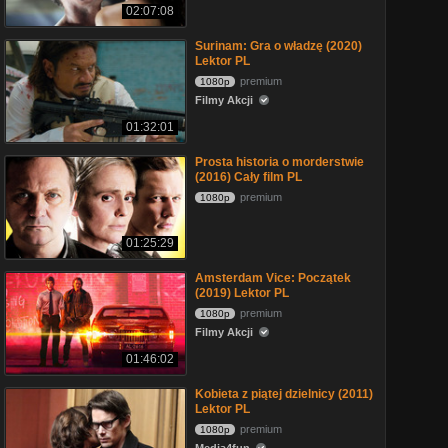
02:07:08
Surinam: Gra o władzę (2020)
Lektor PL
premium
1080p
Filmy Akcji
01:32:01
Prosta historia o morderstwie
(2016) Cały film PL
premium
1080p
01:25:29
Amsterdam Vice: Początek
(2019) Lektor PL
premium
1080p
Filmy Akcji
01:46:02
Kobieta z piątej dzielnicy (2011)
Lektor PL
premium
1080p