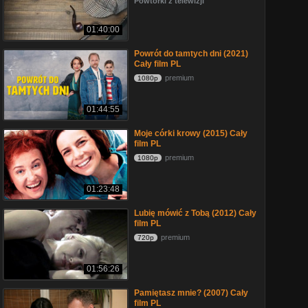
Powtórki z telewizji
01:40:00
Powrót do tamtych dni (2021)
Cały film PL
premium
1080p
01:44:55
Moje córki krowy (2015) Cały
film PL
premium
1080p
01:23:48
Lubię mówić z Tobą (2012) Cały
film PL
premium
720p
01:56:26
Pamiętasz mnie? (2007) Cały
film PL