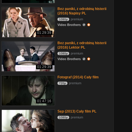
Bez paniki, z odrobiną histerii
(2016) Napisy PL
premium
1080p
Video Brothers
01:29:39
Bez paniki, z odrobiną histerii
(2016) Lektor PL
premium
1080p
Video Brothers
01:29:39
Fotograf (2014) Cały film
premium
720p
01:47:16
Sęp (2013) Cały film PL
premium
1080p