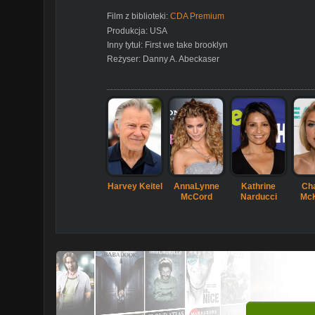
Film z biblioteki:
CDA Premium
Produkcja:
USA
Inny tytuł:
First we take brooklyn
Reżyser:
Danny A. Abeckaser
Harvey Keitel
AnnaLynne
Kathrine
Cha
McCord
Narducci
Mc