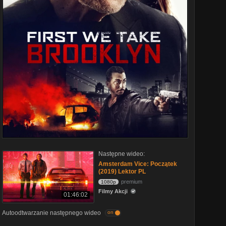
Następne wideo:
Amsterdam Vice: Początek
(2019) Lektor PL
premium
1080p
Filmy Akcji
01:46:02
Autoodtwarzanie następnego wideo
on