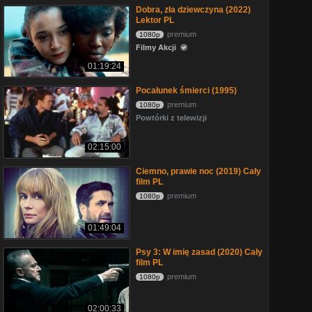
Dobra, zła dziewczyna (2022)
Lektor PL
premium
1080p
Filmy Akcji
01:19:24
Pocałunek śmierci (1995)
premium
1080p
Powtórki z telewizji
02:15:00
Ciemno, prawie noc (2019) Cały
film PL
premium
1080p
01:49:04
Psy 3: W imię zasad (2020) Cały
film PL
premium
1080p
02:00:33