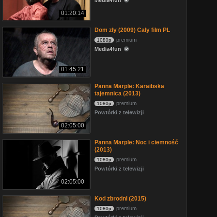
Media4fun
01:20:14
Dom zły (2009) Cały film PL
premium
1080p
Media4fun
01:45:21
Panna Marple: Karaibska
tajemnica (2013)
premium
1080p
Powtórki z telewizji
02:05:00
Panna Marple: Noc i ciemność
(2013)
premium
1080p
Powtórki z telewizji
02:05:00
Kod zbrodni (2015)
premium
1080p