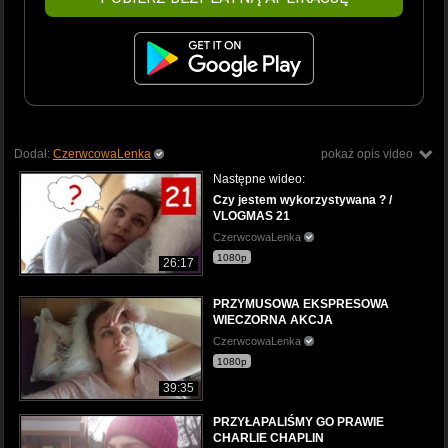
Dodał:
CzerwcowaLenka
pokaż opis video
Następne wideo:
Czy jestem wykorzystywana ? /
VLOGMAS 21
CzerwcowaLenka
1080p
26:17
PRZYMUSOWA EKSPRESOWA
WIECZORNA AKCJA
CzerwcowaLenka
1080p
39:35
PRZYŁAPALIŚMY GO PRAWIE
CHARLIE CHAPLIN