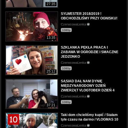
27:35
SYLWESTER 2018/2019 !
OBCHODZILIŚMY PRZY OGNISKU!
CzerwcowaLenka
1080p
13:35
SZKLANKA PĘKŁA PRACA I
ZABAWA W OGRODZIE I SMACZNE
JEDZONKO
CzerwcowaLenka
1080p
25:12
SĄSIAD DAŁ NAM DYNIĘ
MIĘDZYNARODOWY DZIEŃ
ZWIERZĄT VLOGTOBER DZIEŃ 4
CzerwcowaLenka
1080p
37:21
Taki dom chcieliśmy kupić / Stałam
tyle czasu na darmo / VLOGMAS 10
CzerwcowaLenka