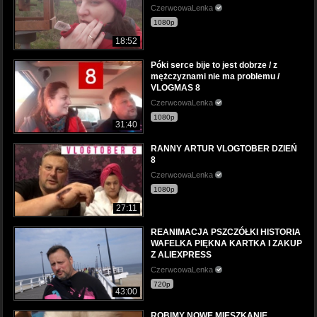
CzerwcowaLenka
1080p
18:52
Póki serce bije to jest dobrze / z
mężczyznami nie ma problemu /
VLOGMAS 8
CzerwcowaLenka
1080p
31:40
RANNY ARTUR VLOGTOBER DZIEŃ
8
CzerwcowaLenka
1080p
27:11
REANIMACJA PSZCZÓŁKI HISTORIA
WAFELKA PIĘKNA KARTKA I ZAKUP
Z ALIEXPRESS
CzerwcowaLenka
720p
43:00
ROBIMY NOWE MIESZKANIE