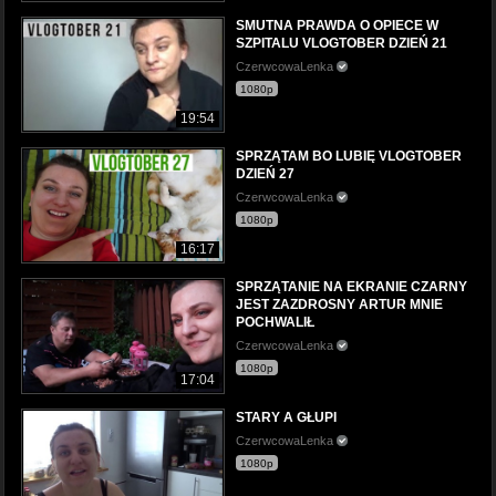
SMUTNA PRAWDA O OPIECE W
SZPITALU VLOGTOBER DZIEŃ 21
CzerwcowaLenka
1080p
19:54
SPRZĄTAM BO LUBIĘ VLOGTOBER
DZIEŃ 27
CzerwcowaLenka
1080p
16:17
SPRZĄTANIE NA EKRANIE CZARNY
JEST ZAZDROSNY ARTUR MNIE
POCHWALIŁ
CzerwcowaLenka
1080p
17:04
STARY A GŁUPI
CzerwcowaLenka
1080p