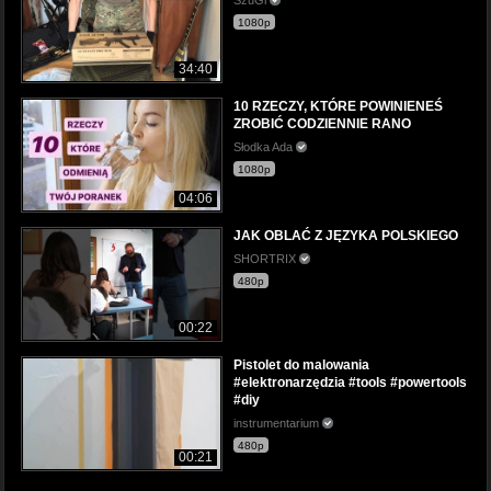
1080p
34:40
10 RZECZY, KTÓRE POWINIENEŚ
ZROBIĆ CODZIENNIE RANO
Słodka Ada
1080p
04:06
JAK OBLAĆ Z JĘZYKA POLSKIEGO
SHORTRIX
480p
00:22
Pistolet do malowania
#elektronarzędzia #tools #powertools
#diy
instrumentarium
480p
00:21