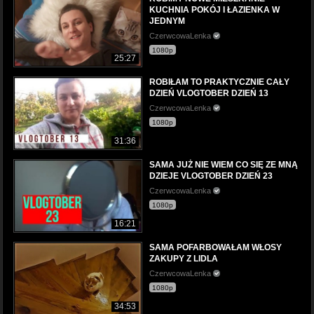
KUCHNIA POKÓJ I ŁAZIENKA W
JEDNYM
CzerwcowaLenka
1080p
25:27
ROBIŁAM TO PRAKTYCZNIE CAŁY
DZIEŃ VLOGTOBER DZIEŃ 13
CzerwcowaLenka
1080p
31:36
SAMA JUŻ NIE WIEM CO SIĘ ZE MNĄ
DZIEJE VLOGTOBER DZIEŃ 23
CzerwcowaLenka
1080p
16:21
SAMA POFARBOWAŁAM WŁOSY
ZAKUPY Z LIDLA
CzerwcowaLenka
1080p
34:53