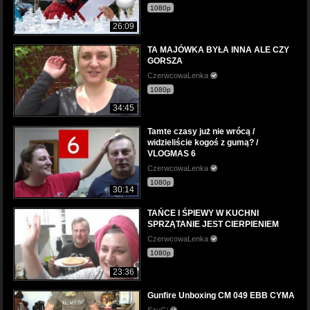
1080p
26:09
TA MAJÓWKA BYŁA INNA ALE CZY
GORSZA
CzerwcowaLenka
1080p
34:45
Tamte czasy już nie wrócą /
widzieliście kogoś z gumą? /
VLOGMAS 6
CzerwcowaLenka
1080p
30:14
TAŃCE I ŚPIEWY W KUCHNI
SPRZĄTANIE JEST CIERPIENIEM
CzerwcowaLenka
1080p
23:36
Gunfire Unboxing CM 049 EBB CYMA
SzuGi