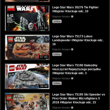
Lego Star Wars 30276 Tie Fighter
#Majster Klockuje odc. 10
Majster Amator
1080p
01:58
Lego Star Wars 75173 Lukes
Landspeeder #Majster Klockuje odc.
16
Majster Amator
1080p
07:45
Lego Star Wars 75190 Gwiezdny
niszczyciel Najwyższego porządku
#Majster Klockuje odc. 3
Majster Amator
1080p
38:48
Lego Star Wars 75195 Ski Speeder vs
First Order Walker Microfighters 5
2018 #Majster Klockuje odc. 15
Majster Amator