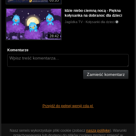
03:35
Idzie niebo ciemną nocą - Piękna
kołysanka na dobranoc dla dzieci
Jagódka TV - Kołysanki dla dzieci
28:42
Komentarze
Zamieść komentarz
Przejdź do pełnej wersji cda.pl
Nasz serwis wykorzystuje pliki cookie (zobacz
naszą politykę
). Warunki
przechowywania lub dostępu do plików cookies możesz zmienić w