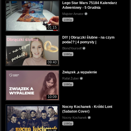
Lego Star Wars 75184 Kalendarz
Adwentowy - 5 Grudnia
Majster Amator
1080p
01:15
DIY | Obrączki ślubne - na czym
podać? | 4 pomysły |
BlondYourself
1080p
09:40
Związek ,a wypalenie
Rafał Żuber
1080p
10:09
Nocny Kochanek - Krótki Lont
(Sabaton Cover)
Nocny Kochanek
1080p