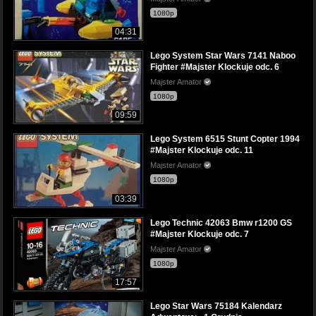
1080p
04:31
Lego System Star Wars 7141 Naboo
Fighter #Majster Klockuje odc. 6
Majster Amator
1080p
09:59
Lego System 6515 Stunt Copter 1994
#Majster Klockuje odc. 11
Majster Amator
1080p
03:39
Lego Technic 42063 Bmw r1200 GS
#Majster Klockuje odc. 7
Majster Amator
1080p
17:57
Lego Star Wars 75184 Kalendarz