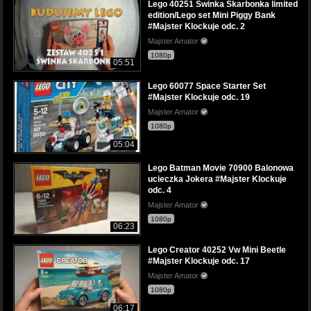
Lego 40251 Świnka Skarbonka limited
edition/Lego set Mini Piggy Bank
#Majster Klockuje odc. 2
Majster Amator
1080p
05:51
Lego 60077 Space Starter Set
#Majster Klockuje odc. 19
Majster Amator
1080p
05:04
Lego Batman Movie 70900 Balonowa
ucieczka Jokera #Majster Klockuje
odc. 4
Majster Amator
1080p
06:23
Lego Creator 40252 Vw Mini Beetle
#Majster Klockuje odc. 17
Majster Amator
1080p
06:17