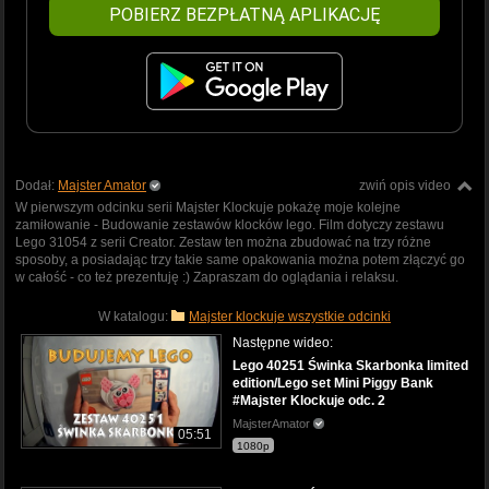
POBIERZ BEZPŁATNĄ APLIKACJĘ
Dodał:
Majster Amator
zwiń opis video
W pierwszym odcinku serii Majster Klockuje pokażę moje kolejne
zamiłowanie - Budowanie zestawów klocków lego. Film dotyczy zestawu
Lego 31054 z serii Creator. Zestaw ten można zbudować na trzy różne
sposoby, a posiadając trzy takie same opakowania można potem złączyć go
w całość - co też prezentuję :) Zapraszam do oglądania i relaksu.
W katalogu:
Majster klockuje wszystkie odcinki
Następne wideo:
Lego 40251 Świnka Skarbonka limited
edition/Lego set Mini Piggy Bank
#Majster Klockuje odc. 2
MajsterAmator
05:51
1080p