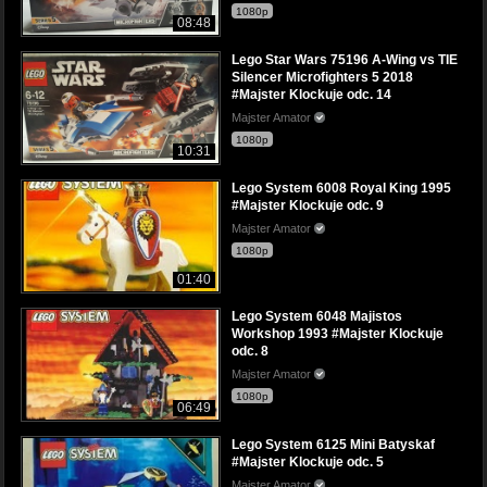
1080p
08:48
Lego Star Wars 75196 A-Wing vs TIE
Silencer Microfighters 5 2018
#Majster Klockuje odc. 14
Majster Amator
1080p
10:31
Lego System 6008 Royal King 1995
#Majster Klockuje odc. 9
Majster Amator
1080p
01:40
Lego System 6048 Majistos
Workshop 1993 #Majster Klockuje
odc. 8
Majster Amator
1080p
06:49
Lego System 6125 Mini Batyskaf
#Majster Klockuje odc. 5
Majster Amator