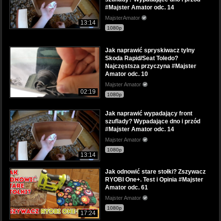
#Majster Amator odc. 14
MajsterAmator
13:14
1080p
Jak naprawić spryskiwacz tylny
Skoda Rapid/Seat Toledo?
Najczęstsza przyczyna #Majster
Amator odc. 10
Majster Amator
02:19
1080p
Jak naprawić wypadający front
szuflady? Wypadające dno i przód
#Majster Amator odc. 14
Majster Amator
1080p
13:14
Jak odnowić stare stołki? Zszywacz
RYOBI One+. Test i Opinia #Majster
Amator odc. 61
Majster Amator
1080p
17:24