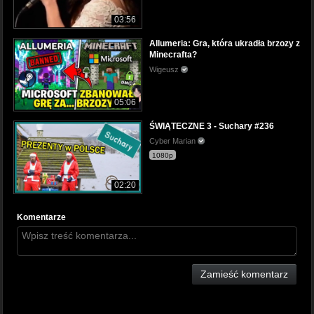
03:56
Allumeria: Gra, która ukradła brzozy z
Minecrafta?
Wigeusz
05:06
ŚWIĄTECZNE 3 - Suchary #236
Cyber Marian
1080p
02:20
Komentarze
Zamieść komentarz