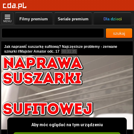
Filmy premium
Seriale premium
Dla dzieci
MENU
szukaj
Jak naprawić suszarkę sufitową? Najczęstsze problemy - zerwane
sznurki #Majster Amator odc. 17
00:31:35
Aby móc oglądać na tym urządzeniu