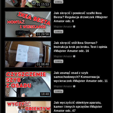
1080p
01:15:53
Jak skręcić i powiesić szafki Ikea
Besta? Regulacja drzwiczek #Majster
Amator odc. 6
Majster Amator
1080p
01:28:56
Jak skręcić stół Ikea Stornas?
Instrukcja krok po kroku. Test i opinia
#Majster Amator odc. 16
Majster Amator
1080p
01:08:48
Jak usunąć osad z szyb
samochodowych? Konserwacja
wycieraczek #Majster Amator odc. 11
Majster Amator
1080p
18:48
Jak wyczyścić obiektyw aparatu,
kamer i innych sprzętów #Majster
Amator odc. 47