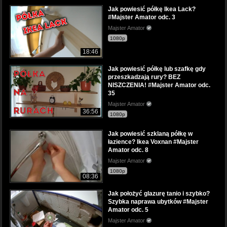
Jak powiesić półkę Ikea Lack?
#Majster Amator odc. 3
Majster Amator
1080p
18:46
Jak powiesić półkę lub szafkę gdy
przeszkadzają rury? BEZ
NISZCZENIA! #Majster Amator odc.
35
Majster Amator
36:56
1080p
Jak powiesić szklaną półkę w
łazience? Ikea Voxnan #Majster
Amator odc. 8
Majster Amator
1080p
08:36
Jak położyć glazurę tanio i szybko?
Szybka naprawa ubytków #Majster
Amator odc. 5
Majster Amator