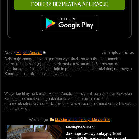
POBIERZ BEZPŁATNĄ APLIKACJĘ
Dodał:
Majster Amator
zwiń opis video
Dziś moje zmagania z najgorszym wynalazkiem w polskich domach -
suszarką sufitową i jej (tutaj przekleństwo) sznurkami. Zapraszam do
oglądania - może ktoś się podejmie po moim filmie samodzielnej naprawy :)
Komentarze, łapki i suby mile widziane.
Wszystkie filmy na kanale Majster Amator należy traktować jako wskazówki i
zachętę do samodzielnego działania. Autor filmów nie ponosi
odpowiedzialności za szkody powstałe w wyniku prób samodzielnych działań
przez widzów.
W katalogu:
Majster amator wszystkie odcinki
Następne wideo:
Jak naprawić wypadający front
szuflady? Wypadające dno i przód