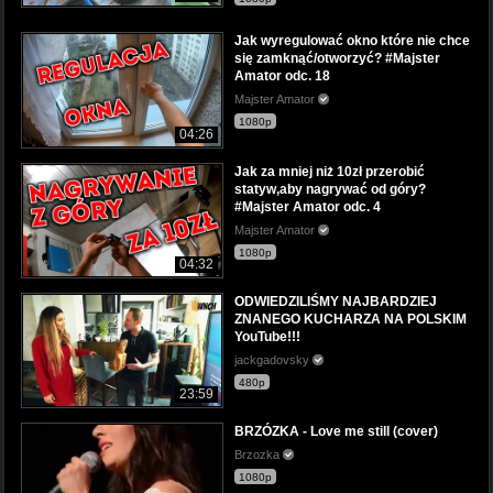
Jak wyregulować okno które nie chce
się zamknąć/otworzyć? #Majster
Amator odc. 18
Majster Amator
1080p
04:26
Jak za mniej niż 10zł przerobić
statyw,aby nagrywać od góry?
#Majster Amator odc. 4
Majster Amator
1080p
04:32
ODWIEDZILIŚMY NAJBARDZIEJ
ZNANEGO KUCHARZA NA POLSKIM
YouTube!!!
jackgadovsky
480p
23:59
BRZÓZKA - Love me still (cover)
Brzozka
1080p