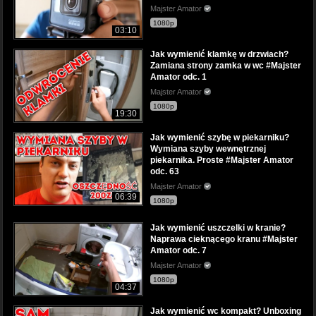
Majster Amator
1080p
03:10
Jak wymienić klamkę w drzwiach?
Zamiana strony zamka w wc #Majster
Amator odc. 1
Majster Amator
1080p
19:30
Jak wymienić szybę w piekarniku?
Wymiana szyby wewnętrznej
piekarnika. Proste #Majster Amator
odc. 63
Majster Amator
06:39
1080p
Jak wymienić uszczelki w kranie?
Naprawa cieknącego kranu #Majster
Amator odc. 7
Majster Amator
1080p
04:37
Jak wymienić wc kompakt? Unboxing