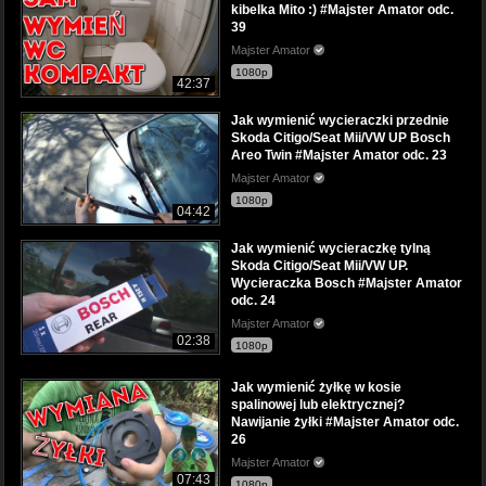
kibelka Mito :) #Majster Amator odc.
39
Majster Amator
1080p
42:37
Jak wymienić wycieraczki przednie
Skoda Citigo/Seat Mii/VW UP Bosch
Areo Twin #Majster Amator odc. 23
Majster Amator
1080p
04:42
Jak wymienić wycieraczkę tylną
Skoda Citigo/Seat Mii/VW UP.
Wycieraczka Bosch #Majster Amator
odc. 24
Majster Amator
02:38
1080p
Jak wymienić żyłkę w kosie
spalinowej lub elektrycznej?
Nawijanie żyłki #Majster Amator odc.
26
Majster Amator
07:43
1080p