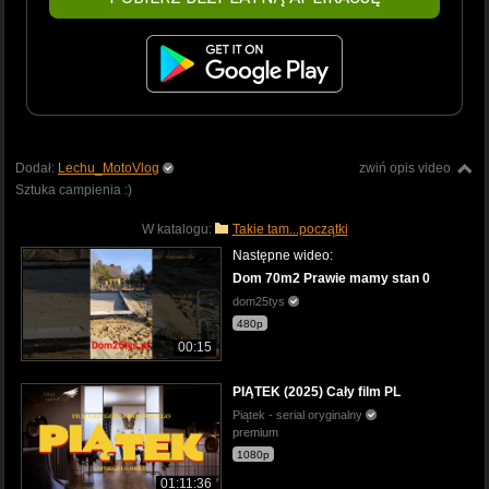
Dodał:
Lechu_MotoVlog
zwiń opis video
Sztuka campienia :)
W katalogu:
Takie tam...początki
Następne wideo:
Dom 70m2 Prawie mamy stan 0
dom25tys
480p
00:15
PIĄTEK (2025) Cały film PL
Piątek - serial oryginalny
premium
1080p
01:11:36