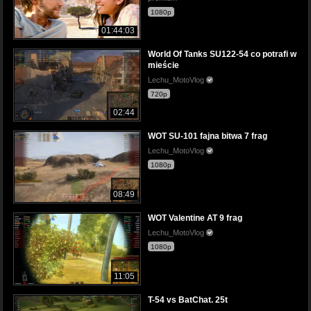
1080p
01:44:03
World Of Tanks SU122-54 co potrafi w
mieście
Lechu_MotoVlog
720p
02:44
WOT SU-101 fajna bitwa 7 frag
Lechu_MotoVlog
1080p
08:49
WOT Valentine AT 9 frag
Lechu_MotoVlog
1080p
11:05
T-54 vs BatChat. 25t