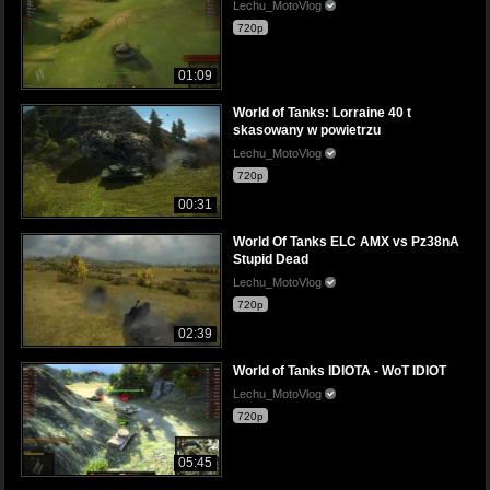
Lechu_MotoVlog
720p
01:09
World of Tanks: Lorraine 40 t
skasowany w powietrzu
Lechu_MotoVlog
720p
00:31
World Of Tanks ELC AMX vs Pz38nA
Stupid Dead
Lechu_MotoVlog
720p
02:39
World of Tanks IDIOTA - WoT IDIOT
Lechu_MotoVlog
720p
05:45