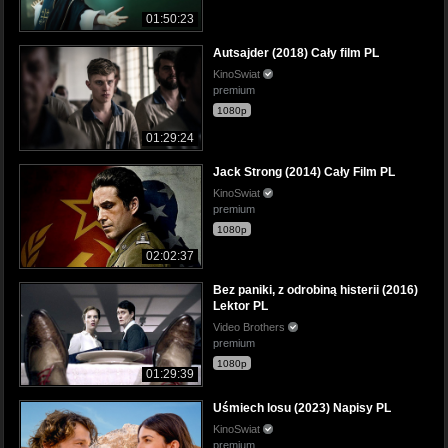
01:50:23
Autsajder (2018) Cały film PL
KinoSwiat
premium
1080p
01:29:24
Jack Strong (2014) Cały Film PL
KinoSwiat
premium
1080p
02:02:37
Bez paniki, z odrobiną histerii (2016)
Lektor PL
Video Brothers
premium
1080p
01:29:39
Uśmiech losu (2023) Napisy PL
KinoSwiat
premium