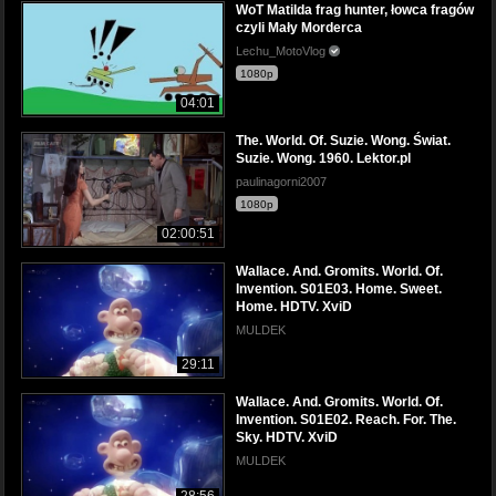
WoT Matilda frag hunter, łowca fragów
czyli Mały Morderca
Lechu_MotoVlog
1080p
04:01
The. World. Of. Suzie. Wong. Świat.
Suzie. Wong. 1960. Lektor.pl
paulinagorni2007
1080p
02:00:51
Wallace. And. Gromits. World. Of.
Invention. S01E03. Home. Sweet.
Home. HDTV. XviD
MULDEK
29:11
Wallace. And. Gromits. World. Of.
Invention. S01E02. Reach. For. The.
Sky. HDTV. XviD
MULDEK
28:56