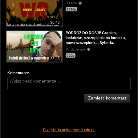
DJ Aros
1080p
30:48
PODRÓŻ DO ROSJI! Granica,
lockdown, szczepienie na lotnisku,
nowa szczepionka, Syberia.
Pr. Syberyjski
720p
23:48
Komentarze
Zamieść komentarz
Przejdź do pełnej wersji cda.pl