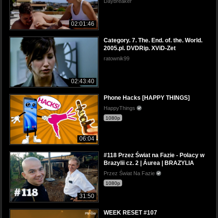
Daybreaker
02:01:46
Category. 7. The. End. of. the. World.
2005.pl. DVDRip. XViD-Zet
ratownik99
02:43:40
Phone Hacks [HAPPY THINGS]
HappyThings
1080p
06:04
#118 Przez Świat na Fazie - Polacy w
Brazylii cz. 2 | Áurea | BRAZYLIA
Przez Świat Na Fazie
1080p
31:50
WEEK RESET #107