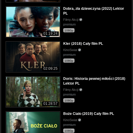
Dobra, zła dziewczyna (2022) Lektor
PL
Filmy Akcji
premium
1080p
01:19:24
Kler (2018) Cały film PL
KinoSwiat
premium
1080p
02:09:25
Doris: Historia pewnej miłości (2018)
Lektor PL
Filmy Akcji
premium
1080p
01:28:57
Boże Ciało (2019) Cały film PL
KinoSwiat
premium
1080p