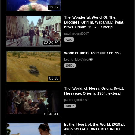
29:12
The. Wonderful. World. Of. The.
Brothers. Grimm. Wspaniały. świat.
braci. Grimm. 1962. Lektor.pl
paulinagorni2007
720p
02:20:20
World of Tanks Teamkiller ob 268
Lechu_MotoVlog
1080p
01:18
The. World. of. Henry. Orient. Świat.
Henryego. Orienta. 1964. lektor.pl
paulinagorni2007
1080p
01:46:41
In. the. Heart. of. the. World. 2019.pl.
480p. WEB-DL. XviD. DD2. 0-K83