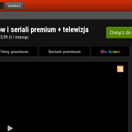
ów i seriali premium + telewizja
Dołącz
do
3,99 zł / miesiąc
Filmy premium
Seriale premium
Dla dzieci