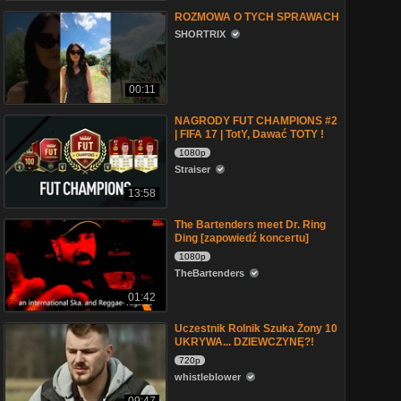
ROZMOWA O TYCH SPRAWACH
SHORTRIX
00:11
NAGRODY FUT CHAMPIONS #2
| FIFA 17 | TotY, Dawać TOTY !
1080p
Straiser
13:58
The Bartenders meet Dr. Ring
Ding [zapowiedź koncertu]
1080p
TheBartenders
01:42
Uczestnik Rolnik Szuka Żony 10
UKRYWA... DZIEWCZYNĘ?!
720p
whistleblower