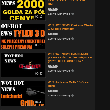
CENY ZOSTAŁY TYLKO TRZY
DNI
1080p
Lechu_MotoVlog
01:15
WoT HOT NEWS Ciekawa Oferta
w Sklepie Premium
1080p
Lechu_MotoVlog
03:28
WoT HOT NEWS EXCELSIOR
prawie za darmo plus miejsce w
garażu KOD BONUSOWY
1080p
Lechu_MotoVlog
00:47
WoT Hot News Grille 15 Coraz
Bliżej
1080p
Lechu_MotoVlog
04:43