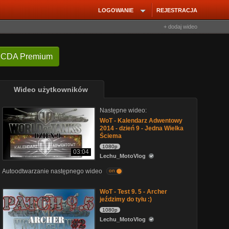
LOGOWANIE
REJESTRACJA
+ dodaj wideo
 CDA Premium
Wideo użytkowników
Następne wideo:
WoT - Kalendarz Adwentowy
2014 - dzień 9 - Jedna Wielka
Ściema
1080p
03:04
Lechu_MotoVlog
Autoodtwarzanie następnego wideo
on
WoT - Test 9. 5 - Archer
jeździmy do tyłu :)
1080p
Lechu_MotoVlog