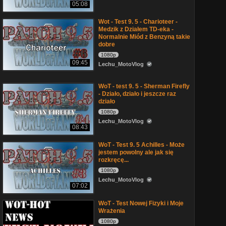
05:08
Wot - Test 9. 5 - Charioteer -
Medzik z Działem TD-eka -
Normalnie Miód z Benzyną takie
dobre
1080p
09:45
Lechu_MotoVlog
WoT - test 9. 5 - Sherman Firefly
- Działo, działo i jeszcze raz
działo
1080p
Lechu_MotoVlog
08:43
WoT - Test 9. 5 Achilles - Może
jestem powolny ale jak się
rozkręcę...
1080p
Lechu_MotoVlog
07:02
WoT - Test Nowej Fizyki i Moje
Wrażenia
1080p