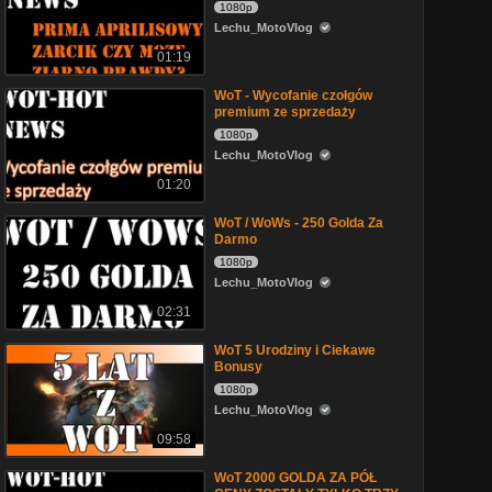
1080p
Lechu_MotoVlog
01:19
WoT - Wycofanie czołgów
premium ze sprzedaży
1080p
Lechu_MotoVlog
01:20
WoT / WoWs - 250 Golda Za
Darmo
1080p
Lechu_MotoVlog
02:31
WoT 5 Urodziny i Ciekawe
Bonusy
1080p
Lechu_MotoVlog
09:58
WoT 2000 GOLDA ZA PÓŁ