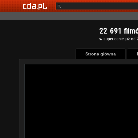
2
2
6
9
1
film
w super cenie już od 2
Strona główna