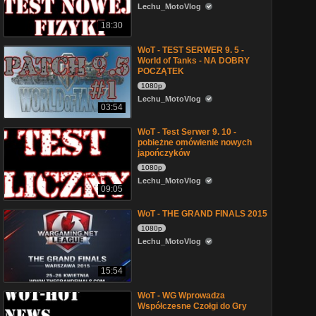
Lechu_MotoVlog
18:30
WoT - TEST SERWER 9. 5 -
World of Tanks - NA DOBRY
POCZĄTEK
1080p
Lechu_MotoVlog
03:54
WoT - Test Serwer 9. 10 -
pobieżne omówienie nowych
japończyków
1080p
Lechu_MotoVlog
09:05
WoT - THE GRAND FINALS 2015
1080p
Lechu_MotoVlog
15:54
WoT - WG Wprowadza
Współczesne Czołgi do Gry