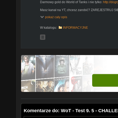
Darmowy gold do World of Tanks i nie tylko:
http://dogr
Masz kanał na YT, chcesz zarobić? ZAREJESTRUJ SI
http://www.freedom.tm/via/gizmozabojca
pokaż cały opis
W katalogu:
INFORMACYJNE
Komentarze do: WoT - Test 9. 5 - CHALLE