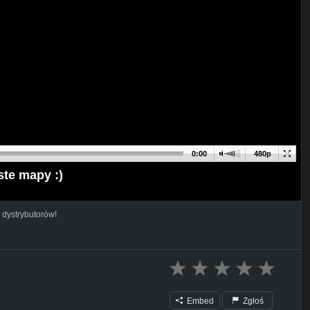
0:00
480p
ste mapy :)
 dystrybutorów!
Embed
Zgłoś