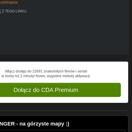
y.pl/r/napisz
Ę Z TEGO LINKU:
Włącz dostęp do 22691 znakomitych filmów i seriali
w mniej niż 2 minuty! Nowe, wygodne metody aktywacji.
Dołącz do CDA Premium
NGER - na górzyste mapy :)