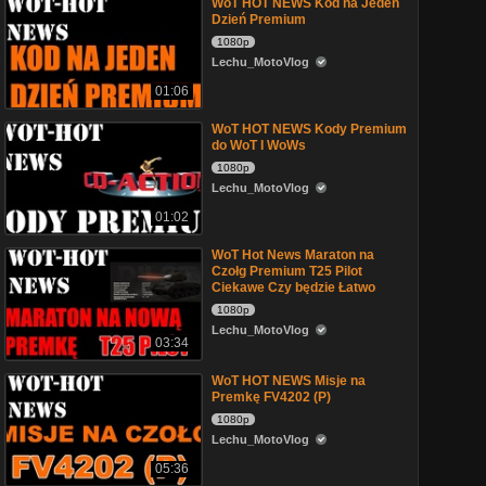
WoT HOT NEWS Kod na Jeden
Dzień Premium
1080p
Lechu_MotoVlog
01:06
WoT HOT NEWS Kody Premium
do WoT I WoWs
1080p
Lechu_MotoVlog
01:02
WoT Hot News Maraton na
Czołg Premium T25 Pilot
Ciekawe Czy będzie Łatwo
1080p
Lechu_MotoVlog
03:34
WoT HOT NEWS Misje na
Premkę FV4202 (P)
1080p
Lechu_MotoVlog
05:36