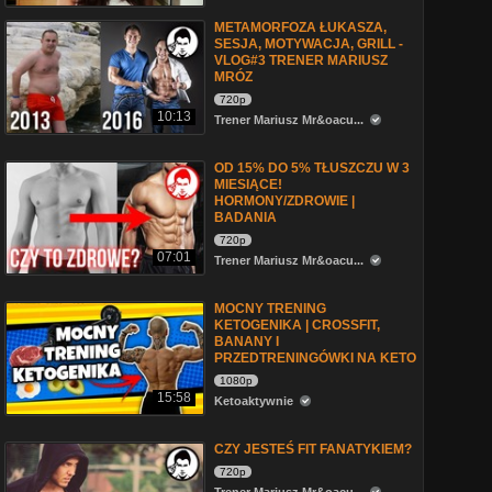
METAMORFOZA ŁUKASZA,
SESJA, MOTYWACJA, GRILL -
VLOG#3 TRENER MARIUSZ
MRÓZ
720p
10:13
Trener Mariusz Mr&oacu...
OD 15% DO 5% TŁUSZCZU W 3
MIESIĄCE!
HORMONY/ZDROWIE |
BADANIA
720p
07:01
Trener Mariusz Mr&oacu...
MOCNY TRENING
KETOGENIKA | CROSSFIT,
BANANY I
PRZEDTRENINGÓWKI NA KETO
1080p
15:58
Ketoaktywnie
CZY JESTEŚ FIT FANATYKIEM?
720p