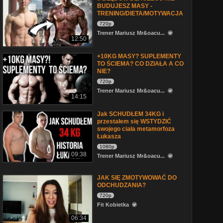
BUDUJESZ MASY -
TRENING/DIETA/MOTYWACJA
720p
Trener Mariusz Mr&oacu...
12:50
+10KG MASY? SUPLEMENTY
TO ŚCIEMA? CO DZIAŁA A CO
NIE?
720p
Trener Mariusz Mr&oacu...
14:15
Jak SCHUDŁEM 34KG i
przestałem się WSTYDZIĆ
swojego ciała metamorfoza
Łukasza
1080p
09:38
Trener Mariusz Mr&oacu...
JAK SIĘ ZMOTYWOWAĆ DO
ODCHUDZANIA?
720p
Fit Kobietka
06:34