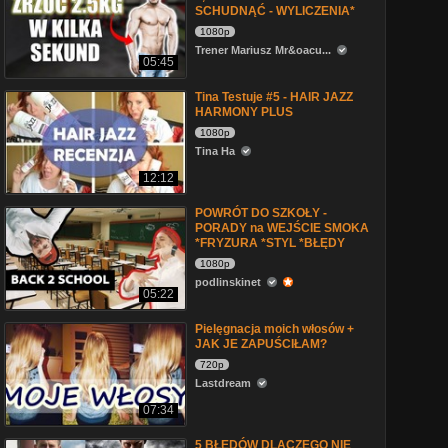
SCHUDNĄĆ - WYLICZENIA*
1080p
Trener Mariusz Mr&oacu...
05:45
Tina Testuje #5 - HAIR JAZZ
HARMONY PLUS
1080p
Tina Ha
12:12
POWRÓT DO SZKOŁY -
PORADY na WEJŚCIE SMOKA
*FRYZURA *STYL *BŁĘDY
1080p
podlinskinet
05:22
Pielęgnacja moich włosów +
JAK JE ZAPUŚCIŁAM?
720p
Lastdream
07:34
5 BŁĘDÓW DLACZEGO NIE