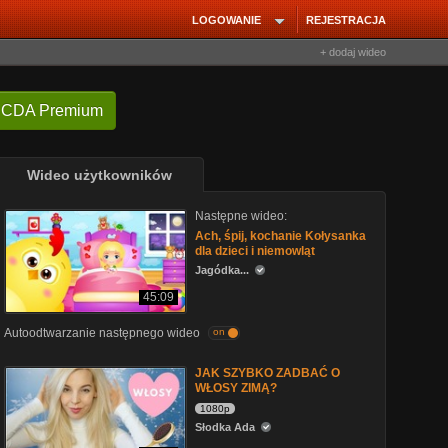
LOGOWANIE
REJESTRACJA
+ dodaj wideo
 CDA Premium
Wideo użytkowników
Następne wideo:
Ach, śpij, kochanie Kołysanka
dla dzieci i niemowląt
Jagódka...
45:09
Autoodtwarzanie następnego wideo
on
JAK SZYBKO ZADBAĆ O
WŁOSY ZIMĄ?
1080p
Słodka Ada