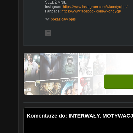
ŚLEDŹ MNIE
Instagram:
https://www.instagram.com/wkondycji.pl/
Fanpage:
https://www.facebook.com/wkondycji/
Nasza zamknięta Grupa Drużyna W Kondycji :
pokaż cały opis
https://web.facebook.com/groups/1621544347928828
Komentarze do: INTERWAŁY, MOTYWACJA 