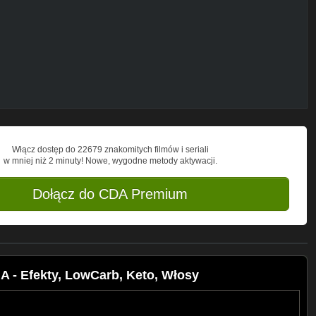
/permalink/2041270945956164/
Włącz dostęp do 22679 znakomitych filmów i seriali
w mniej niż 2 minuty! Nowe, wygodne metody aktywacji.
Dołącz do CDA Premium
- Efekty, LowCarb, Keto, Włosy