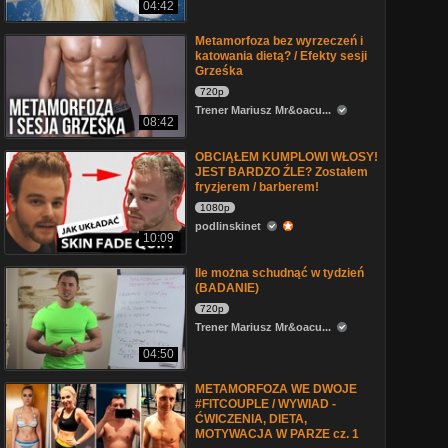
04:42
Metamorfoza bez wyrzeczeń i
katowania dietą? / Efekty sesji
Grześka
720p
Trener Mariusz Mr&oacu...
08:42
OBCIĄŁEM KUMPLOWI WŁOSY!
JEST BARDZO ŹLE? Zostałem
fryzjerem / barberem!
1080p
podlinskinet
10:09
Ile można schudnąć w tydzień
(BADANIE)
720p
Trener Mariusz Mr&oacu...
04:50
METAMORFOZA WE DWOJE
#FITCOUPLE / WYWIAD -
ĆWICZENIA, DIETA,
MOTYWACJA W PARZE cz. 1