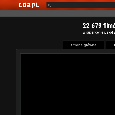
2
2
6
7
9
film
w super cenie już od 2
Strona główna