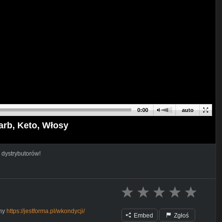
0:00
auto
rb, Keto, Włosy
 dystrybutorów!
chy
https://jestforma.pl/wkondycji/
Embed
Zgłoś