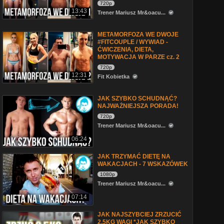
720p
13:43
Trener Mariusz Mr&oacu...
METAMORFOZA WE DWOJE
#FITCOUPLE / WYWIAD -
ĆWICZENIA, DIETA,
MOTYWACJA W PARZE cz. 2
720p
12:31
Fit Kobietka
JAK SZYBKO SCHUDNĄĆ?
NAJWAŻNIEJSZA PORADA!
720p
Trener Mariusz Mr&oacu...
06:24
JAK TRZYMAĆ DIETĘ NA
WAKACJACH - 7 WSKAZÓWEK
1080p
Trener Mariusz Mr&oacu...
07:14
JAK NAJSZYBCIEJ ZRZUCIĆ
2,5KG WAGI *JAK SZYBKO