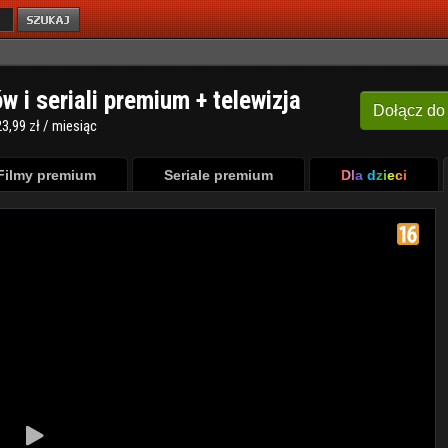
ów i seriali premium + telewizja
Dołącz
do
3,99 zł / miesiąc
Filmy premium
Seriale premium
Dla dzieci