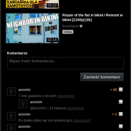
03:22
Repair of the flat in bikini / Remont w
bikini [2160p] [4k]
RockNdron
1080p
02:14
Komentarze
Zamieść komentarz
anonim
+ 40
7 min gadania o niczym
odpowiedz
anonim
@anonim: i 14 sekund
odpowiedz
anonim
+ 1
Po białku tylko się sra śmierdząco
odpowiedz
anonim