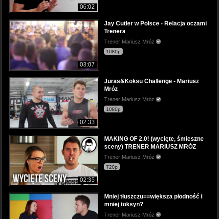
06:02
Jay Cutler w Polsce - Relacja oczami
Trenera
Trener Mariusz Mróz
1080p
03:07
Juras&Koksu Challenge - Mariusz
Mróz
Trener Mariusz Mróz
1080p
02:33
MAKING OF 2.0! (wycięte, śmieszne
sceny) TRENER MARIUSZ MRÓZ
Trener Mariusz Mróz
720p
02:35
Mniej tłuszczu==większa płodność i
mniej toksyn?
Trener Mariusz Mróz