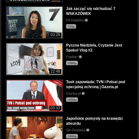
Jak zacząć się odchudzać 7
WSKAZÓWEK
Fit Kobietka
720p
03:28
Pyszna Niedziela, Czytanie Jest
Spoko! Vlog #2
Feather
1080p
22:48
Tusk zapowiada: TVN i Polsat pod
specjalną ochroną | Gazeta.pl
Gazeta.pl
1080p
03:33
Japońskie pomysły na krawędzi
absurdu
Sie Dowiaduj
1080p