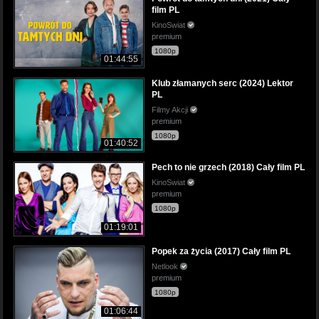
film PL
KinoSwiat
premium
1080p
01:44:55
Klub złamanych serc (2024) Lektor
PL
Filmy Akcji
premium
1080p
01:40:52
Pech to nie grzech (2018) Cały film PL
KinoSwiat
premium
1080p
01:19:01
Popek za życia (2017) Cały film PL
Netlook
premium
1080p
01:06:44