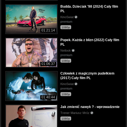
Budda. Dzieciak '98 (2024) Cały film
PL
KinoSwiat
premium
1080p
01:21:14
Popek. Każda z blizn (2022) Cały film
PL
Netlook
premium
1080p
01:06:37
Człowiek z magicznym pudełkiem
(2017) Cały film PL
KinoSwiat
premium
1080p
01:40:44
Jak zmienić nawyk ? - wprowadzenie
Trener Mariusz Mróz
1080p