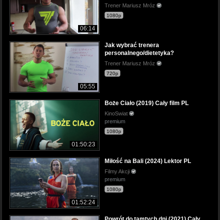
Trener Mariusz Mróz
1080p
06:14
Jak wybrać trenera
personalnego/dietetyka?
Trener Mariusz Mróz
720p
05:55
Boże Ciało (2019) Cały film PL
KinoSwiat
premium
1080p
01:50:23
Miłość na Bali (2024) Lektor PL
Filmy Akcji
premium
1080p
01:52:24
Powrót do tamtych dni (2021) Cały