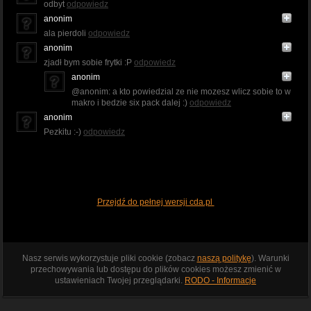
odbyt
odpowiedz
anonim
ala pierdoli
odpowiedz
anonim
zjadł bym sobie frytki :P
odpowiedz
anonim
@anonim: a kto powiedzial ze nie mozesz wlicz sobie to w
makro i bedzie six pack dalej :)
odpowiedz
anonim
Pezkitu :-)
odpowiedz
Przejdź do pełnej wersji cda.pl
Nasz serwis wykorzystuje pliki cookie (zobacz
naszą politykę
). Warunki
przechowywania lub dostępu do plików cookies możesz zmienić w
ustawieniach Twojej przeglądarki.
RODO - Informacje