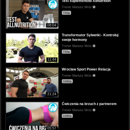
Test suplementów Allnutrition
Trener Mariusz Mróz
720p
08:04
Transformator Sylwetki - Kontroluj
swoje hormony
Trener Mariusz Mróz
720p
11:44
Wrocław Sport Power Relacja
Trener Mariusz Mróz
1080p
21:24
Ćwiczenia na brzuch z partnerem
Trener Mariusz Mróz
1080p
05:57