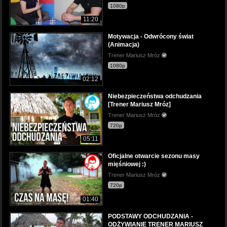
1080p
11:20
Motywacja - Odwrócony świat
(Animacja)
Trener Mariusz Mróz
1080p
02:12
Niebezpieczeństwa odchudzania
[Trener Mariusz Mróz]
Trener Mariusz Mróz
720p
05:11
Oficjalne otwarcie sezonu masy
mięśniowej :)
Trener Mariusz Mróz
720p
01:40
PODSTAWY ODCHUDZANIA -
ODŻYWIANIE TRENER MARIUSZ