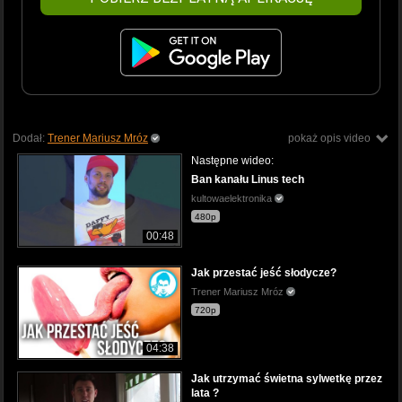
Dodał:
Trener Mariusz Mróz
pokaż opis video
Następne wideo:
Ban kanału Linus tech
kultowaelektronika
480p
00:48
Jak przestać jeść słodycze?
Trener Mariusz Mróz
720p
04:38
Jak utrzymać świetna sylwetkę przez
lata ?