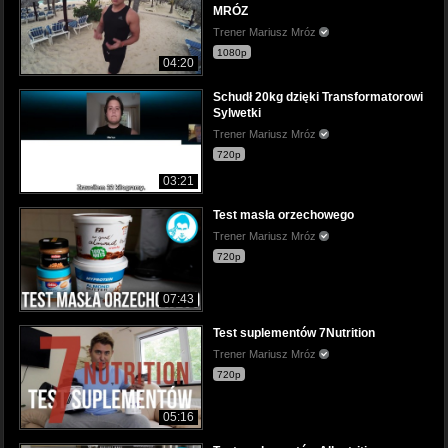
MRÓZ
Trener Mariusz Mróz
1080p
04:20
Schudł 20kg dzięki Transformatorowi
Sylwetki
Trener Mariusz Mróz
720p
03:21
Test masła orzechowego
Trener Mariusz Mróz
720p
07:43
Test suplementów 7Nutrition
Trener Mariusz Mróz
720p
05:16