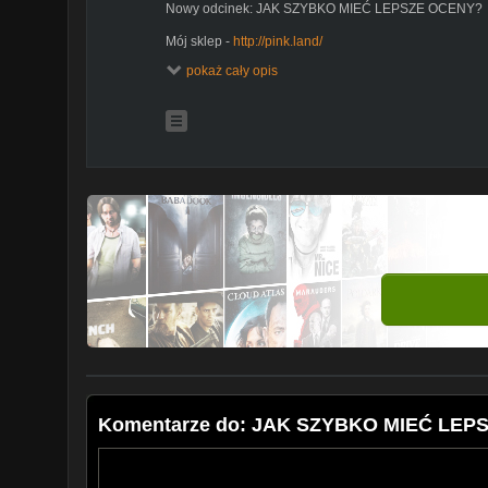
Nowy odcinek: JAK SZYBKO MIEĆ LEPSZE OCENY?
Mój sklep -
http://pink.land/
Grupa na FB:
https://www.facebook.com/groups/slodka
pokaż cały opis
Jeśli czytasz opis napisz w komentarzu SZTOS :)
W komentarzach piszcie pomysły na następne tematy. Wy
Zasubskrybuj:
https://goo.gl/MCWW9H
Instagram:
https://goo.gl/9lVNFI
Facebook:
https://goo.gl/0GFXoT
Snapchat: slodkada
Komentarze do: JAK SZYBKO MIEĆ LEP