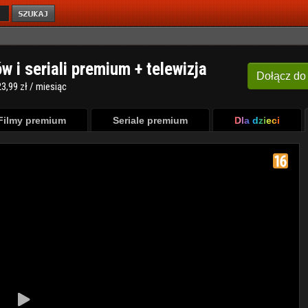
ów i seriali premium + telewizja
Dołącz
do
3,99 zł / miesiąc
Filmy premium
Seriale premium
Dla dzieci