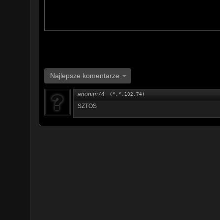
Najlepsze komentarze
anonim74
(*.*.102.74)
SZTOS