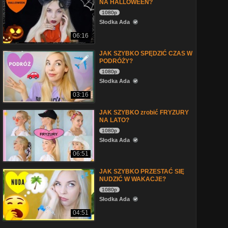
NA HALLOWEEN?
1080p
Słodka Ada
06:16
JAK SZYBKO SPĘDZIĆ CZAS W
PODRÓŻY?
1080p
Słodka Ada
03:16
JAK SZYBKO zrobić FRYZURY
NA LATO?
1080p
Słodka Ada
06:51
JAK SZYBKO PRZESTAĆ SIĘ
NUDZIĆ W WAKACJE?
1080p
Słodka Ada
04:51