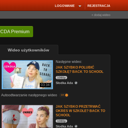
LOGOWANIE
REJESTRACJA
+ dodaj wideo
 CDA Premium
Wideo użytkowników
Następne wideo:
JAK SZYBKO POLUBIĆ
SZKOŁĘ? BACK TO SCHOOL
1080p
Słodka Ada
03:34
Autoodtwarzanie następnego wideo
on
JAK SZYBKO PRZETRWAĆ
OKRES W SZKOLE? BACK TO
SCHOOL
1080p
Słodka Ada