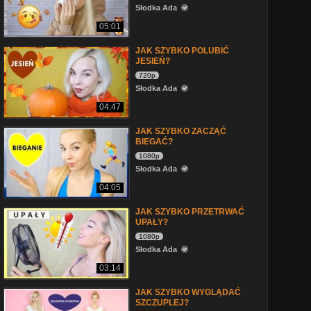
Słodka Ada
05:01
JAK SZYBKO POLUBIĆ
JESIEŃ?
720p
Słodka Ada
04:47
JAK SZYBKO ZACZĄĆ
BIEGAĆ?
1080p
Słodka Ada
04:05
JAK SZYBKO PRZETRWAĆ
UPAŁY?
1080p
Słodka Ada
03:14
JAK SZYBKO WYGLĄDAĆ
SZCZUPLEJ?