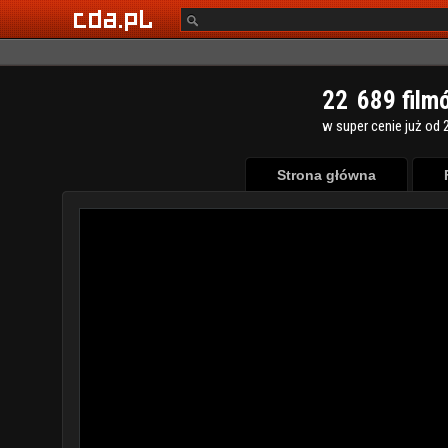
2
2
6
8
9
film
w super cenie już od 2
Strona główna