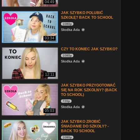
04:49
JAK SZYBKO POLUBIĆ
SZKOŁĘ? BACK TO SCHOOL
1080p
Słodka Ada
03:34
CZY TO KONIEC JAK SZYBKO?
1080p
Słodka Ada
12:11
JAK SZYBKO PRZYGOTOWAĆ
SIĘ NA ROK SZKOLNY? (BACK
TO SCHOOL)
720p
Słodka Ada
05:03
JAK SZYBKO ZROBIĆ
ŚNIADANIE DO SZKOŁY? -
BACK TO SCHOOL
1080p