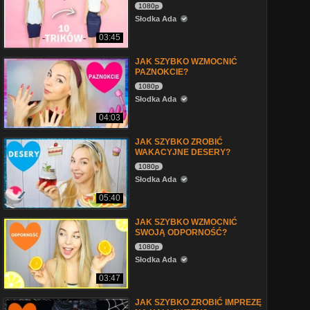
1080p
Słodka Ada
03:45
JAK SZYBKO WZMOCNIĆ
PAZNOKCIE?
1080p
Słodka Ada
04:03
JAK SZYBKO ZROBIĆ
WAKACYJNE DESERY?
1080p
Słodka Ada
05:40
JAK SZYBKO WZMOCNIĆ
SWOJĄ ODPORNOŚĆ?
1080p
Słodka Ada
03:47
JAK SZYBKO ZROBIĆ IMPREZĘ