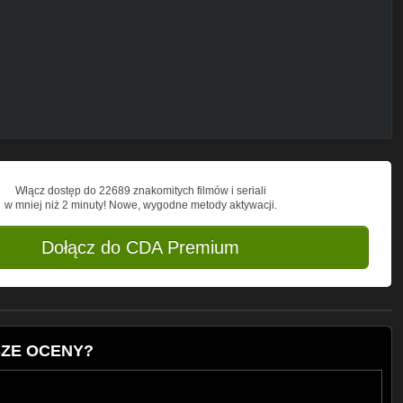
da/
biorę te najlepsze! :)))
Włącz dostęp do 22689 znakomitych filmów i seriali
w mniej niż 2 minuty! Nowe, wygodne metody aktywacji.
Dołącz do CDA Premium
SZE OCENY?