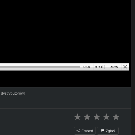
0:00
auto
 dystrybutorów!
Embed
Zgłoś