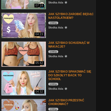
Słodka Ada
07:18
JAK SZYBKO ZAROBIĆ BĘDĄC
NASTOLATKIEM?
1080p
Słodka Ada
04:23
JAK SZYBKO SCHUDNĄĆ W
WAKACJE?
1080p
Słodka Ada
05:42
JAK SZYBKO SPAKOWAĆ SIĘ
DO SZKOŁY? BACK TO
SCHOOL
1080p
Słodka Ada
04:32
JAK SZYBKO PRZESTAĆ
CHOROWAĆ?
1080p