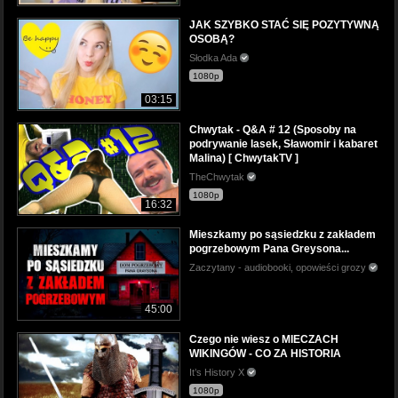
JAK SZYBKO STAĆ SIĘ POZYTYWNĄ
OSOBĄ?
Słodka Ada
1080p
03:15
Chwytak - Q&A # 12 (Sposoby na
podrywanie lasek, Sławomir i kabaret
Malina) [ ChwytakTV ]
TheChwytak
1080p
16:32
Mieszkamy po sąsiedzku z zakładem
pogrzebowym Pana Greysona...
Zaczytany - audiobooki, opowieści grozy
45:00
Czego nie wiesz o MIECZACH
WIKINGÓW - CO ZA HISTORIA
It’s History X
1080p