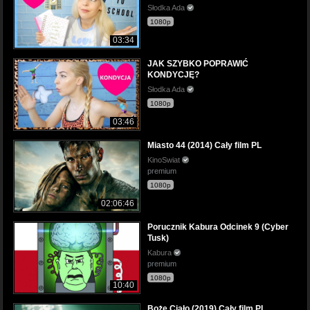
Słodka Ada
1080p
03:34
JAK SZYBKO POPRAWIĆ
KONDYCJĘ?
Słodka Ada
1080p
03:46
Miasto 44 (2014) Cały film PL
KinoSwiat
premium
1080p
02:06:46
Porucznik Kabura Odcinek 9 (Cyber
Tusk)
Kabura
premium
1080p
10:40
Boże Ciało (2019) Cały film PL