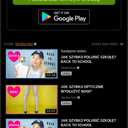
Dodał:
Słodka Ada
pokaż opis video
Następne wideo:
JAK SZYBKO POLUBIĆ SZKOŁĘ?
BACK TO SCHOOL
SlodkaAda
1080p
03:34
JAK SZYBKO OPTYCZNIE
WYDŁUŻYĆ NOGI?
Słodka Ada
1080p
03:01
JAK SZYBKO POLUBIĆ SZKOŁĘ?
BACK TO SCHOOL