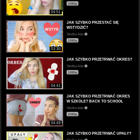
1080p
04:51
JAK SZYBKO PRZESTAĆ SIĘ
WSTYDZIĆ?
Słodka Ada
1080p
03:30
JAK SZYBKO PRZETRWAĆ OKRES?
Słodka Ada
1080p
04:41
JAK SZYBKO PRZETRWAĆ OKRES
W SZKOLE? BACK TO SCHOOL
Słodka Ada
1080p
04:49
JAK SZYBKO PRZETRWAĆ UPAŁY?
Słodka Ada