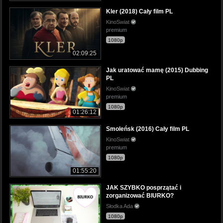
Kler (2018) Cały film PL
KinoSwiat
premium
1080p
02:09:25
Jak uratować mamę (2015) Dubbing
PL
KinoSwiat
premium
1080p
01:26:12
Smoleńsk (2016) Cały film PL
KinoSwiat
premium
1080p
01:55:20
JAK SZYBKO posprzątać i
zorganizować BIURKO?
Słodka Ada
1080p