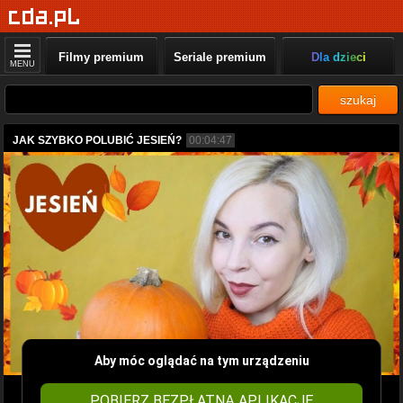
Filmy premium
Seriale premium
Dla dzieci
MENU
szukaj
JAK SZYBKO POLUBIĆ JESIEŃ?
00:04:47
Aby móc oglądać na tym urządzeniu
POBIERZ BEZPŁATNĄ APLIKACJĘ