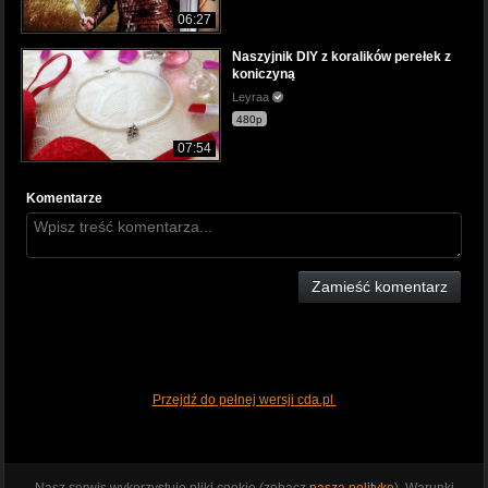
06:27
Naszyjnik DIY z koralików perełek z
koniczyną
Leyraa
480p
07:54
Komentarze
Zamieść komentarz
Przejdź do pełnej wersji cda.pl
Nasz serwis wykorzystuje pliki cookie (zobacz
naszą politykę
). Warunki