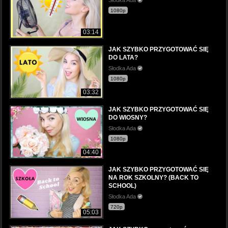
1080p
03:14
JAK SZYBKO PRZYGOTOWAĆ SIĘ
DO LATA?
Słodka Ada
1080p
03:32
JAK SZYBKO PRZYGOTOWAĆ SIĘ
DO WIOSNY?
Słodka Ada
1080p
04:40
JAK SZYBKO PRZYGOTOWAĆ SIĘ
NA ROK SZKOLNY? (BACK TO
SCHOOL)
Słodka Ada
720p
05:03