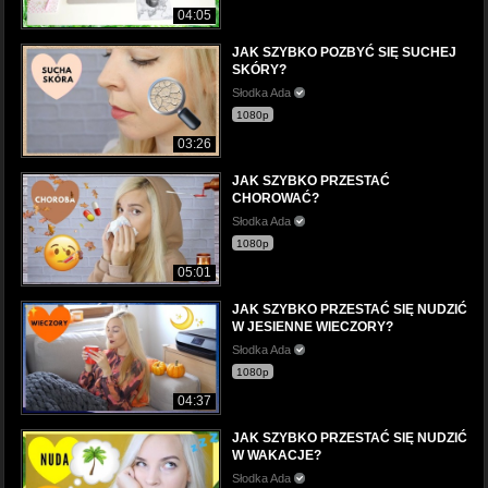
04:05
JAK SZYBKO POZBYĆ SIĘ SUCHEJ
SKÓRY?
Słodka Ada
1080p
03:26
JAK SZYBKO PRZESTAĆ
CHOROWAĆ?
Słodka Ada
1080p
05:01
JAK SZYBKO PRZESTAĆ SIĘ NUDZIĆ
W JESIENNE WIECZORY?
Słodka Ada
1080p
04:37
JAK SZYBKO PRZESTAĆ SIĘ NUDZIĆ
W WAKACJE?
Słodka Ada