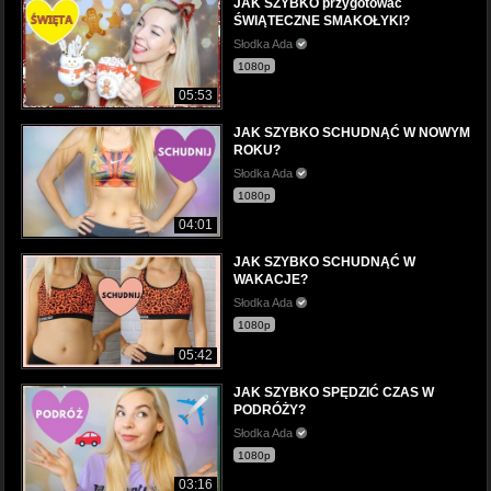
JAK SZYBKO przygotować
ŚWIĄTECZNE SMAKOŁYKI?
Słodka Ada
1080p
05:53
JAK SZYBKO SCHUDNĄĆ W NOWYM
ROKU?
Słodka Ada
1080p
04:01
JAK SZYBKO SCHUDNĄĆ W
WAKACJE?
Słodka Ada
1080p
05:42
JAK SZYBKO SPĘDZIĆ CZAS W
PODRÓŻY?
Słodka Ada
1080p
03:16