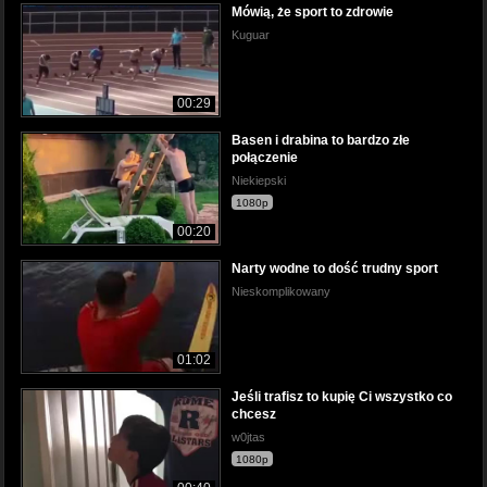
Mówią, że sport to zdrowie
Kuguar
00:29
Basen i drabina to bardzo złe
połączenie
Niekiepski
1080p
00:20
Narty wodne to dość trudny sport
Nieskomplikowany
01:02
Jeśli trafisz to kupię Ci wszystko co
chcesz
w0jtas
1080p