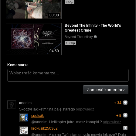
480p
00:08
Beyond The Infinity - The World's
Greatest Crime
Beyond The Infinity
1080p
04:50
Komentarze
Zamieść komentarz
anonim
+ 34
Skoczył jak ketm!t na pałę starego
odpowiedz
spokxik
+ 5
@anonim: Helikopter jutro, masz kanapki ?
odpowiedz
krokusik250362
@anonim: A co na Twój stan umysłu mówią lekarze? Dają