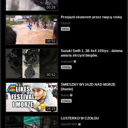
00:28
Przejazd skuterem przez rwącą rzekę
Filozof
480p
00:52
Suzuki Swift 1. 3B 4x4 155tys - dziwna
awaria skrzyni biegów.
marewel
1080p
00:52
ŚMIESZNY WYJAZD NAD MORZE
[ihanio]
ihanio
1080p
04:19
LUSTERKO W CZOŁGU
SHORTRIX