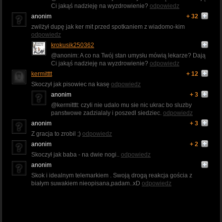
Ci jakąś nadzieję na wyzdrowienie?
odpowiedz
anonim
+ 32
zwilżył dupę jak ker mit przed spotkaniem z wiadomo-kim
odpowiedz
krokusik250362
@anonim: A co na Twój stan umysłu mówią lekarze? Dają
Ci jakąś nadzieję na wyzdrowienie?
odpowiedz
kermitttt
+ 12
Skoczył jak pisowiec na kasę
odpowiedz
anonim
+ 3
@kermitttt: czyli nie udalo mu sie nic ukrac bo sluzby
panstwowe zadzialaly i poszedl siedziec.
odpowiedz
anonim
+ 3
Z gracja to zrobil ;)
odpowiedz
anonim
+ 2
Skoczył jak baba - na dwie nogi..
odpowiedz
anonim
Skok i idealnym telemarkiem . Swoją drogą reakcja gościa z
białym suwakiem nieopisana,padam..xD
odpowiedz