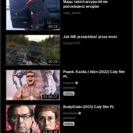
Mając takich przyjaciół nie
potrzebujesz wrogów
maly_bartek
00:19
Jak NIE przejeżdżać przez most
kacper1337
00:29
Popek. Każda z blizn (2022) Cały film
PL
Netlook
premium
1080p
01:06:37
Body/Ciało (2015) Cały film PL
KinoSwiat
premium
1080p
01:28:36