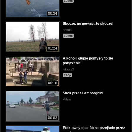
1080p
00:34
Skoczę, no pewnie, że skoczę!
honda
1080p
01:24
Alkohol i głupie pomysły to złe
połączenie
lukasz2
720p
00:16
Skok przez Lamborghini
Villain
00:03
Efektowny sposób na przejście przez