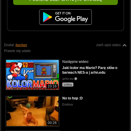
Dodał:
ikeriker
zwiń opis video
Prawie się udało
Następne wideo:
Jaki kolor ma Mario? Parę słów o
barwach NES-a | arhn.edu
arhn-eu
1080p
10:16
No to hop :D
Endriux
00:26