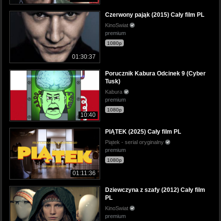
Czerwony pająk (2015) Cały film PL
KinoSwiat
premium
1080p
01:30:37
Porucznik Kabura Odcinek 9 (Cyber
Tusk)
Kabura
premium
1080p
10:40
PIĄTEK (2025) Cały film PL
Piątek - serial oryginalny
premium
1080p
01:11:36
Dziewczyna z szafy (2012) Cały film
PL
KinoSwiat
premium