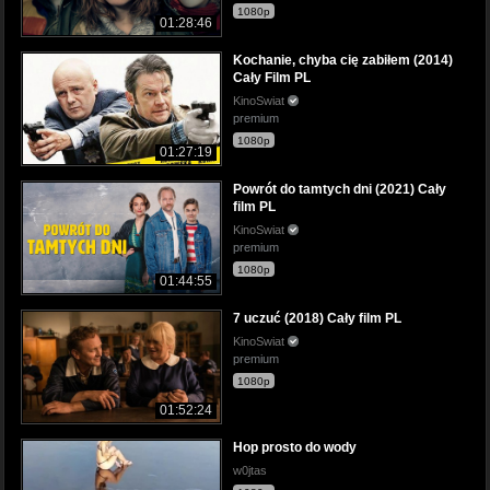
1080p
01:28:46
Kochanie, chyba cię zabiłem (2014)
Cały Film PL
KinoSwiat
premium
1080p
01:27:19
Powrót do tamtych dni (2021) Cały
film PL
KinoSwiat
premium
1080p
01:44:55
7 uczuć (2018) Cały film PL
KinoSwiat
premium
1080p
01:52:24
Hop prosto do wody
w0jtas