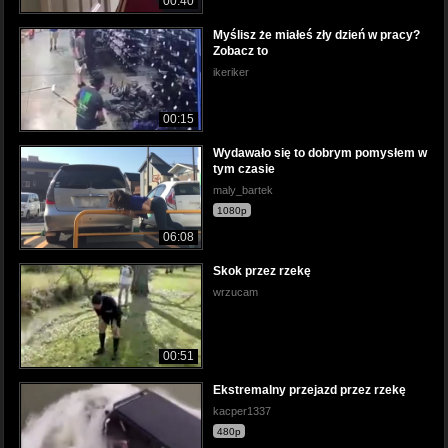
00:40
Myślisz że miałeś zły dzień w pracy?
Zobacz to
ikeriker
00:15
Wydawało się to dobrym pomysłem w
tym czasie
maly_bartek
1080p
06:08
Skok przez rzekę
wrzucam
00:51
Ekstremalny przejazd przez rzekę
kacper1337
480p