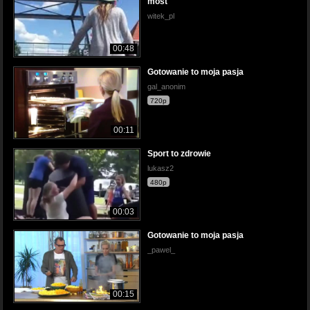
most
witek_pl
00:48
Gotowanie to moja pasja
gal_anonim
720p
00:11
Sport to zdrowie
lukasz2
480p
00:03
Gotowanie to moja pasja
_pawel_
00:15