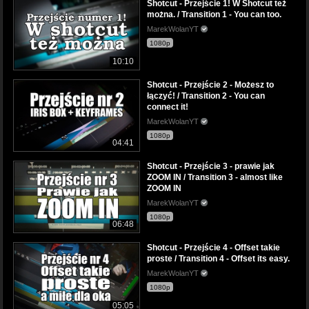
Shotcut - Przejście 1! W Shotcut też
można. / Transition 1 - You can too.
MarekWolanYT
1080p
10:10
Shotcut - Przejście 2 - Możesz to
łączyć! / Transition 2 - You can
connect it!
MarekWolanYT
1080p
04:41
Shotcut - Przejście 3 - prawie jak
ZOOM IN / Transition 3 - almost like
ZOOM IN
MarekWolanYT
1080p
06:48
Shotcut - Przejście 4 - Offset takie
proste / Transition 4 - Offset its easy.
MarekWolanYT
1080p
05:05