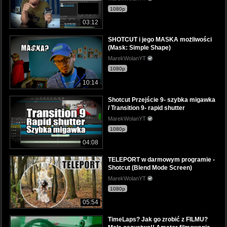
1080p
03:12
SHOTCUT i jego MASKA możliwości
(Mask: Simple Shape)
MarekWolanYT
1080p
10:14
Shotcut Przejście 9- szybka migawka
/ Transition 9- rapid shutter
MarekWolanYT
1080p
04:08
TELEPORT w darmowym programie -
Shotcut (Blend Mode Screen)
MarekWolanYT
1080p
05:54
TimeLaps? Jak go zrobić z FILMU?