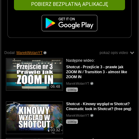
POBIERZ BEZPŁATNĄ APLIKACJĘ
Dodał:
MarekWolanYT
pokaż opis video
Następne wideo:
Shotcut - Przejście 3 - prawie jak
ZOOM IN / Transition 3 - almost like
ZOOM IN
MarekWolanYT
06:48
1080p
Shotcut - Kinowy wygląd w Shotcut?
Cinematic look in Shotcut? (free png)
MarekWolanYT
1080p
03:32