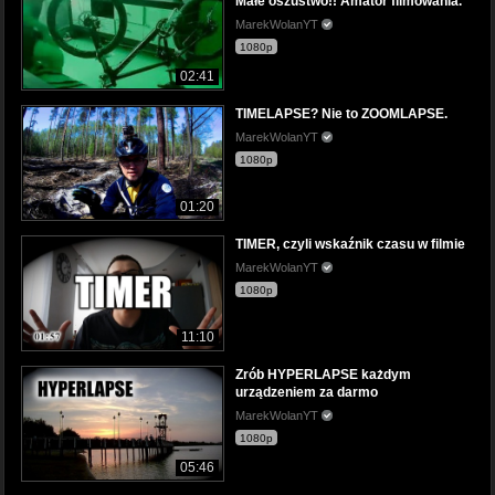
Małe oszustwo!! Amator filmowania.
MarekWolanYT
1080p
02:41
TIMELAPSE? Nie to ZOOMLAPSE.
MarekWolanYT
1080p
01:20
TIMER, czyli wskaźnik czasu w filmie
MarekWolanYT
1080p
11:10
Zrób HYPERLAPSE każdym
urządzeniem za darmo
MarekWolanYT
1080p
05:46