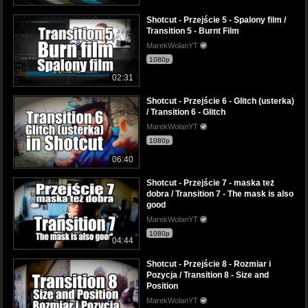
Shotcut - Przejście 5 - Spalony film /
Transition 5 - Burnt Film
MarekWolanYT
1080p
02:31
Shotcut - Przejście 6 - Glitch (usterka)
/ Transition 6 - Glitch
MarekWolanYT
1080p
06:40
Shotcut - Przejście 7 - maska też
dobra / Transition 7 - The mask is also
good
MarekWolanYT
1080p
04:44
Shotcut - Przejście 8 - Rozmiar i
Pozycja / Transition 8 - Size and
Position
MarekWolanYT