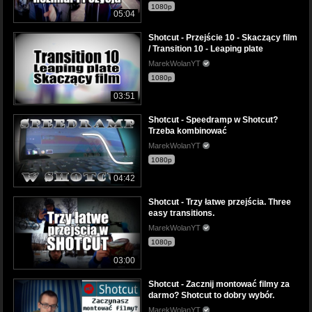
1080p
05:04
Shotcut - Przejście 10 - Skaczący film
/ Transition 10 - Leaping plate
MarekWolanYT
1080p
03:51
Shotcut - Speedramp w Shotcut?
Trzeba kombinować
MarekWolanYT
1080p
04:42
Shotcut - Trzy łatwe przejścia. Three
easy transitions.
MarekWolanYT
1080p
03:00
Shotcut - Zacznij montować filmy za
darmo? Shotcut to dobry wybór.
MarekWolanYT