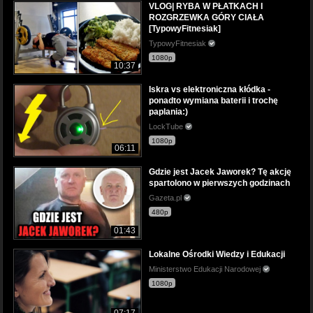
VLOG| RYBA W PŁATKACH I
ROZGRZEWKA GÓRY CIAŁA
[TypowyFitnesiak]
TypowyFitnesiak
1080p
10:37
Iskra vs elektroniczna kłódka -
ponadto wymiana baterii i trochę
paplania:)
LockTube
1080p
06:11
Gdzie jest Jacek Jaworek? Tę akcję
spartolono w pierwszych godzinach
Gazeta.pl
480p
01:43
Lokalne Ośrodki Wiedzy i Edukacji
Ministerstwo Edukacji Narodowej
1080p
07:17