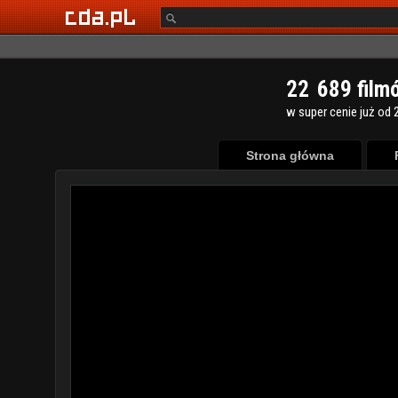
2
2
6
8
9
film
w super cenie już od 2
Strona główna