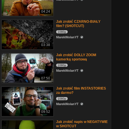
04:24
Jak zrobić CZARNO-BIAŁY
film? (SHOTCUT)
1080p
MarekWolanYT
03:38
Jak zrobić DOLLY ZOOM
kamerką sportową
1080p
MarekWolanYT
07:50
Jak zrobić film INSTASTORIES
za darmo?
1080p
MarekWolanYT
09:52
Jak zrobić napis w NEGATYWIE
w SHOTCUT