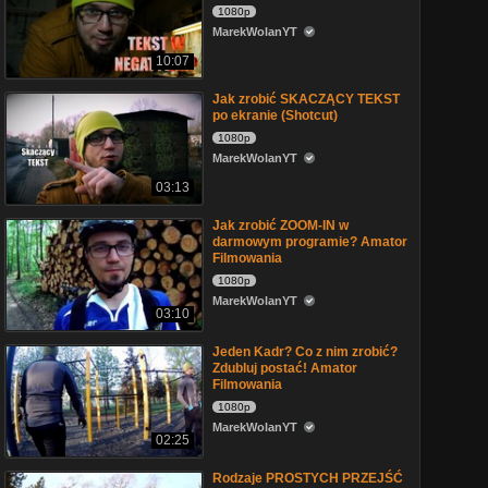
1080p
MarekWolanYT
10:07
Jak zrobić SKACZĄCY TEKST
po ekranie (Shotcut)
1080p
MarekWolanYT
03:13
Jak zrobić ZOOM-IN w
darmowym programie? Amator
Filmowania
1080p
MarekWolanYT
03:10
Jeden Kadr? Co z nim zrobić?
Zdubluj postać! Amator
Filmowania
1080p
MarekWolanYT
02:25
Rodzaje PROSTYCH PRZEJŚĆ