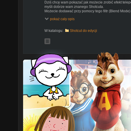
Dziś chcę wam pokazać jak możecie zrobić efekt tele
myśli dobrze wam znanego Shotcuta.
Możecie dodawać przy pomocy tego filtr (Blend Mode) ni
pokaż cały opis
Jamie Fenn -
https://www.youtube.com/watch?viTYW1
opisie)
W katalogu:
Shotcut do edycji
#shotcut #teleport #screentransition
Jak spodobał się film to kliknij suba i like.
How you liked the movie, click on suba and like.
Instagram:
https://www.instagram.com/marekwolanyt/
Zapraszam do oglądania i komentarzy. Pozdrawiam,
Marek W.
Sprzęt / equipment:
Kamera do zdań specjalnych - Redleaf SJ5000+,
Kamera do wszystkiego - Incontechs IT 4K,
Aparat - Panasonic Lumix GMC-G7K (14-42 kit lens)
Music licensed by Creativ Commons:
Butchers - Silent Partner
City of Jewels - Density & Time
https://www.youtube.com/audiolibrary/music?ar2&nv1
shotcut tutorial montaż jak montować filmy poradnik 
wideo darmowy za darmo free video editing porady free 
przejście screen