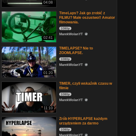
04:08
TimeLaps? Jak go zrobić z
FILMU? Małe oszustwo!! Amator
filmowania.
1080p
MarekWolanYT
02:41
TIMELAPSE? Nie to
ZOOMLAPSE.
1080p
MarekWolanYT
01:20
TIMER, czyli wskaźnik czasu w
filmie
1080p
MarekWolanYT
11:10
Zrób HYPERLAPSE każdym
urządzeniem za darmo
1080p
MarekWolanYT