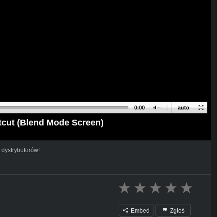
0:00
auto
ut (Blend Mode Screen)
 dystrybutorów!
Embed
Zgłoś