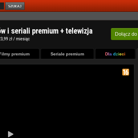
ów i seriali premium + telewizja
Dołącz
do
3,99 zł / miesiąc
Filmy premium
Seriale premium
Dla dzieci