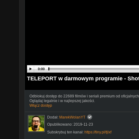
0:00
TELEPORT w darmowym programie - Shotc
Odblokuj dostęp do 22689 filmów i seriali premium od oficjalnych
Oglądaj legalnie i w najlepszej jakości.
Włącz dostęp
Dodał:
MarekWolanYT
Opublikowano: 2019-11-23
Subskrybuj ten kanał:
https://tiny.pl/tjlxf