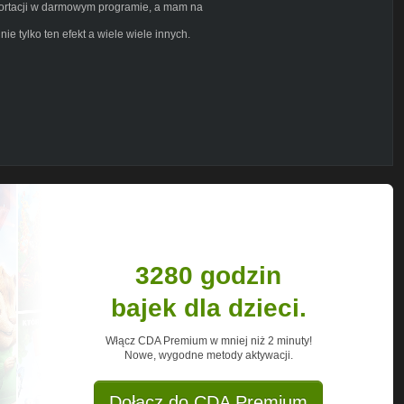
portacji w darmowym programie, a mam na
e tylko ten efekt a wiele wiele innych.
ohyCjk
(link do pobrania za darmo w
3280 godzin
bajek dla dzieci.
Włącz CDA Premium w mniej niż 2 minuty!
Nowe, wygodne metody aktywacji.
jak montować darmowy program do edycji
png files pobrać triki hacks pro teleport
Dołącz do CDA Premium