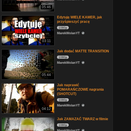
05:46
Edytuję WIELE KAMER, jak
przyśpieszyć pracę
1080p
MarekWolanYT
03:11
Jak dodać MATTE TRANSITION
1080p
MarekWolanYT
05:44
Jak naprawić
POMARAŃCZOWE nagrania
(SHOTCUT)
1080p
MarekWolanYT
04:12
Jak ZAMAZAĆ TWARZ w filmie
1080p
MarekWolanYT