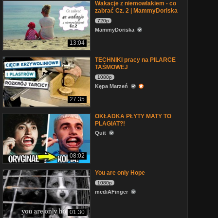
Wakacje z niemowlakiem - co
zabrać Cz. 2 | MammyDoriska
720p
MammyDoriska
13:04
TECHNIKI pracy na PILARCE
TAŚMOWEJ
1080p
Kępa Marzeń
27:35
OKŁADKA PŁYTY MATY TO
PLAGIAT?!
Quit
08:02
You are only Hope
1080p
mediAFinger
01:30