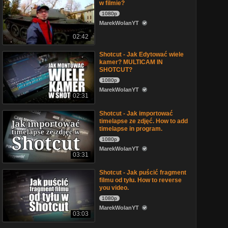
w filmie?
1080p
MarekWolanYT
02:42
Shotcut - Jak Edytować wiele
kamer? MULTICAM IN
SHOTCUT?
1080p
MarekWolanYT
02:31
Shotcut - Jak importować
timelapse ze zdjęć. How to add
timelapse in program.
1080p
MarekWolanYT
03:31
Shotcut - Jak puścić fragment
filmu od tyłu. How to reverse
you video.
1080p
MarekWolanYT
03:03