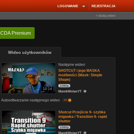
LOGOWANIE
REJESTRACJA
+ dodaj wideo
 CDA Premium
Wideo użytkowników
Następne wideo:
SHOTCUT i jego MASKA
możliwości (Mask: Simple
Shape)
1080p
10:14
MarekWolanYT
Autoodtwarzanie następnego wideo
on
Shotcut Przejście 9- szybka
migawka / Transition 9- rapid
shutter
1080p
MarekWolanYT