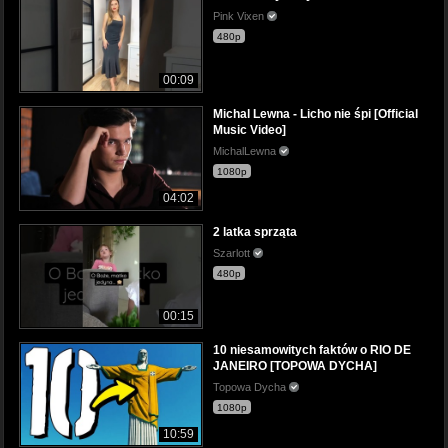
Pink Vixen
480p
00:09
Michal Lewna - Licho nie śpi [Official
Music Video]
MichalLewna
1080p
04:02
2 latka sprząta
Szarlott
480p
00:15
10 niesamowitych faktów o RIO DE
JANEIRO [TOPOWA DYCHA]
Topowa Dycha
1080p
10:59