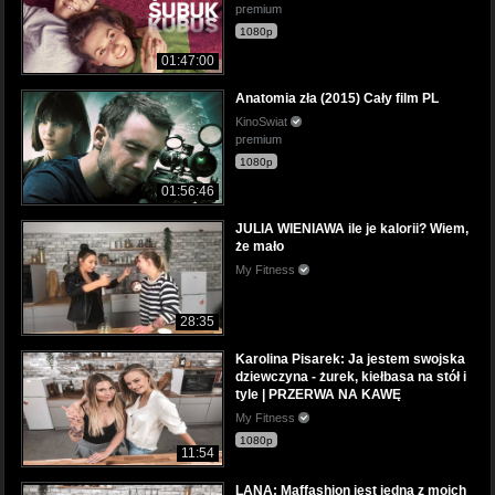
premium
1080p
01:47:00
Anatomia zła (2015) Cały film PL
KinoSwiat
premium
1080p
01:56:46
JULIA WIENIAWA ile je kalorii? Wiem,
że mało
My Fitness
28:35
Karolina Pisarek: Ja jestem swojska
dziewczyna - żurek, kiełbasa na stół i
tyle | PRZERWA NA KAWĘ
My Fitness
1080p
11:54
LANA: Maffashion jest jedną z moich