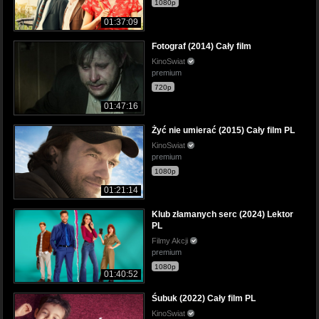
1080p
01:37:09
Fotograf (2014) Cały film
KinoSwiat
premium
720p
01:47:16
Żyć nie umierać (2015) Cały film PL
KinoSwiat
premium
1080p
01:21:14
Klub złamanych serc (2024) Lektor
PL
Filmy Akcji
premium
1080p
01:40:52
Śubuk (2022) Cały film PL
KinoSwiat