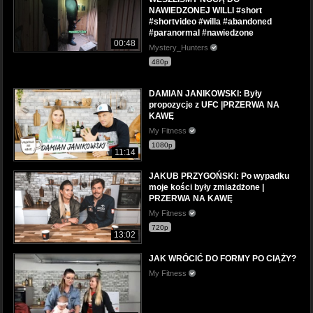
NAWIEDZONEJ WILLI #short
#shortvideo #willa #abandoned
#paranormal #nawiedzone
00:48
Mystery_Hunters
480p
DAMIAN JANIKOWSKI: Były
propozycje z UFC |PRZERWA NA
KAWĘ
My Fitness
1080p
11:14
JAKUB PRZYGOŃSKI: Po wypadku
moje kości były zmiażdżone |
PRZERWA NA KAWĘ
My Fitness
720p
13:02
JAK WRÓCIĆ DO FORMY PO CIĄŻY?
My Fitness