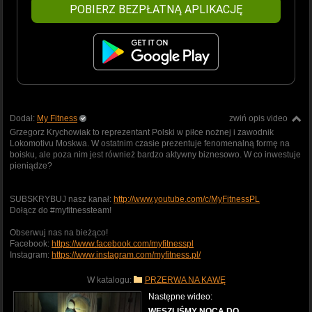
POBIERZ BEZPŁATNĄ APLIKACJĘ
Dodał:
My Fitness
zwiń opis video
Grzegorz Krychowiak to reprezentant Polski w piłce nożnej i zawodnik
Lokomotivu Moskwa. W ostatnim czasie prezentuje fenomenalną formę na
boisku, ale poza nim jest również bardzo aktywny biznesowo. W co inwestuje
pieniądze?
SUBSKRYBUJ nasz kanał:
http://www.youtube.com/c/MyFitnessPL
Dołącz do #myfitnessteam!
Obserwuj nas na bieżąco!
Facebook:
https://www.facebook.com/myfitnesspl
Instagram:
https://www.instagram.com/myfitness.pl/
W katalogu:
PRZERWA NA KAWĘ
Następne wideo:
WESZLIŚMY NOCĄ DO