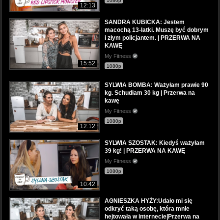
1080p
12:13
SANDRA KUBICKA: Jestem
macochą 13-latki. Muszę być dobrym
i złym policjantem. | PRZERWA NA
KAWĘ
My Fitness
15:52
1080p
SYLWIA BOMBA: Ważyłam prawie 90
kg. Schudłam 30 kg | Przerwa na
kawę
My Fitness
1080p
12:12
SYLWIA SZOSTAK: Kiedyś ważyłam
39 kg! | PRZERWA NA KAWĘ
My Fitness
1080p
10:42
AGNIESZKA HYŻY:Udało mi się
odkryć taką osobę, która mnie
hejtowała w internecie|Przerwa na