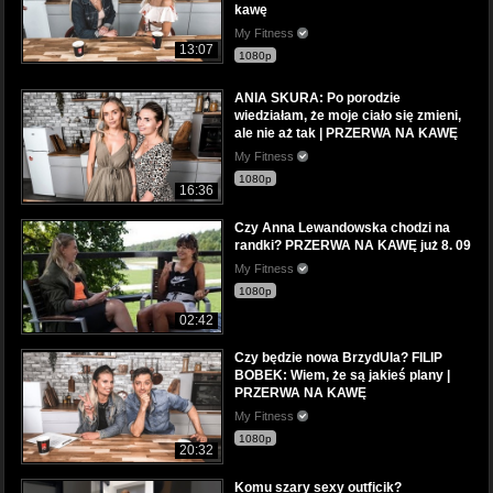
kawę
My Fitness
13:07
1080p
ANIA SKURA: Po porodzie
wiedziałam, że moje ciało się zmieni,
ale nie aż tak | PRZERWA NA KAWĘ
My Fitness
1080p
16:36
Czy Anna Lewandowska chodzi na
randki? PRZERWA NA KAWĘ już 8. 09
My Fitness
1080p
02:42
Czy będzie nowa BrzydUla? FILIP
BOBEK: Wiem, że są jakieś plany |
PRZERWA NA KAWĘ
My Fitness
1080p
20:32
Komu szary sexy outficik?