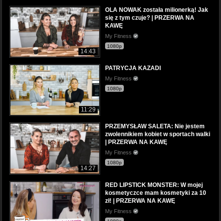
OLA NOWAK została milionerką! Jak
się z tym czuje? | PRZERWA NA
KAWĘ
My Fitness
1080p
14:43
PATRYCJA KAZADI
My Fitness
1080p
11:29
PRZEMYSŁAW SALETA: Nie jestem
zwolennikiem kobiet w sportach walki
| PRZERWA NA KAWĘ
My Fitness
1080p
14:27
RED LIPSTICK MONSTER: W mojej
kosmetyczce mam kosmetyki za 10
zł! | PRZERWA NA KAWĘ
My Fitness