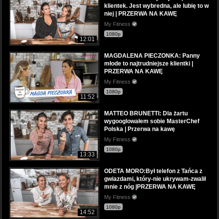
klientek. Jest wybredna, ale lubię to w
niej | PRZERWA NA KAWĘ
My Fitness
1080p
12:01
MAGDALENA PIECZONKA: Panny
młode to najtrudniejsze klientki |
PRZERWA NA KAWĘ
My Fitness
1080p
11:52
MATTEO BRUNETTI: Dla żartu
wygooglowałem sobie MasterChef
Polska | Przerwa na kawę
My Fitness
1080p
13:33
ODETA MORO:Był telefon z Tańca z
gwiazdami, który-nie ukrywam-zwalił
mnie z nóg |PRZERWA NA KAWĘ
My Fitness
1080p
14:52