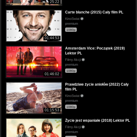
25:22
Carte blanche (2015) Cały film PL
KinoSwiat
premium
1080p
01:44:53
Amsterdam Vice: Początek (2019)
Lektor PL
Filmy Akcji
premium
1080p
01:46:02
Prawdziwe życie aniołów (2022) Cały
film PL
KinoSwiat
premium
1080p
01:15:53
Życie jest wspaniałe (2018) Lektor PL
Filmy Akcji
premium