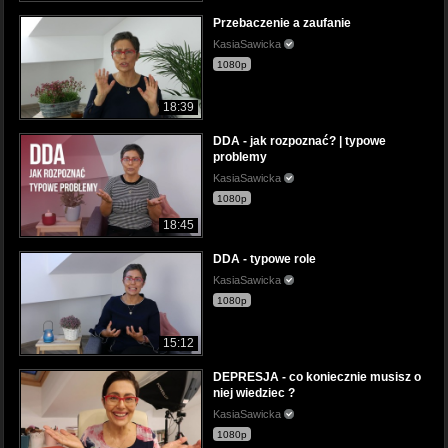
Przebaczenie a zaufanie
KasiaSawicka
1080p
18:39
DDA - jak rozpoznać? | typowe
problemy
KasiaSawicka
1080p
18:45
DDA - typowe role
KasiaSawicka
1080p
15:12
DEPRESJA - co koniecznie musisz o
niej wiedziec ?
KasiaSawicka
1080p