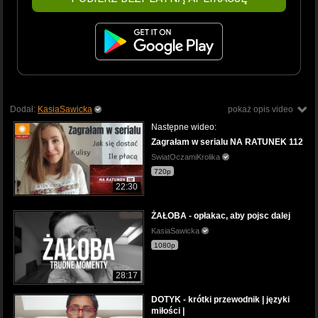
Dodał:
KasiaSawicka
pokaż opis video
Następne wideo:
Zagrałam w serialu NA RATUNEK 112
SwiatOczamiKrolika
720p
22:30
ŻAŁOBA - opłakac, aby pojsc dalej
KasiaSawicka
1080p
28:17
DOTYK - krótki przewodnik | języki
miłości |