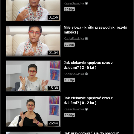
KasiaSawicka
1080p
01:56
Miłe słowa - krótki przewodnik | języki
miłości |
KasiaSawicka
1080p
01:54
Jak ciekawie spędzać czas z
dziećmi? ( 2 - 5 lat )
KasiaSawicka
1080p
15:38
Jak ciekawie spędzać czas z
dziećmi? ( 0 - 2 lat )
KasiaSawicka
1080p
26:44
Jak przygotować się do porodu?