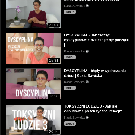
KasiaSawicka
1080p
21:07
DYSCYPLINA - Jak zacząć
dyscyplinować dzieci? | moje początki
|
KasiaSawicka
1080p
15:31
DYSCYPLINA - błędy w wychowaniu
dzieci | Kasia Sawicka
KasiaSawicka
1080p
13:58
TOKSYCZNI LUDZIE 3 - Jak się
odbudować po toksycznej relacji?
KasiaSawicka
1080p
20:16