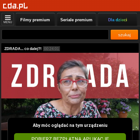
Filmy premium
Seriale premium
Dla dzieci
MENU
szukaj
ZDRADA... co dalej?!
00:24:01
Aby móc oglądać na tym urządzeniu
POBIERZ BEZPŁATNĄ APLIKACJĘ