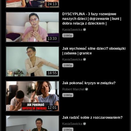
24:13
DYSCYPLINA - 3 fazy rozwojowe
naszych dzieci | dojrzewanie | bunt |
dobra relacja z dzieckiem |
KasiaSawicka
1080p
13:33
Jak wychować silne dzieci? obowiązki
| zabawa | granice
KasiaSawicka
1080p
18:55
Jak pokonać kryzys w związku?
Robert Marchel
1080p
12:01
Jak radzić sobie z rozczarowaniem?
KasiaSawicka
1080p