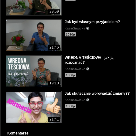
29:59
Jak być własnym przyjacielem?
KasiaSawicka
1080p
21:46
WREDNA TEŚCIOWA - jak ją
rozpoznać?
KasiaSawicka
1080p
19:10
Jak skutecznie wprowadzić zmiany??
KasiaSawicka
1080p
21:41
Komentarze