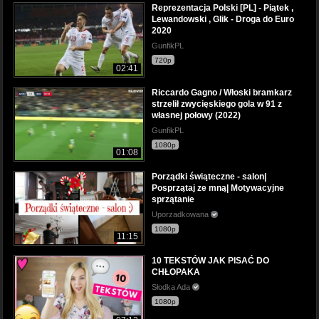
Reprezentacja Polski [PL] - Piątek ,
Lewandowski , Glik - Droga do Euro
2020
GunfikPL
720p
02:41
Riccardo Gagno / Włoski bramkarz
strzelił zwycięskiego gola w 91 z
własnej połowy (2022)
GunfikPL
1080p
01:08
Porządki świąteczne - salon|
Posprzątaj ze mną| Motywacyjne
sprzątanie
Uporzadkowana
1080p
11:15
10 TEKSTÓW JAK PISAĆ DO
CHŁOPAKA
Słodka Ada
1080p