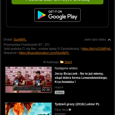
Dodał:
GunfikPL
zwiń opis video
Przemysław Frankowski (67 , 87)
Jeśli podoba Ci się film - zostaw łapkę !!! Zasubskrybuj !
https://bit.ly/2GWPgjL
Wsparcie !
https://tipanddonation.com/GunfikPL
W katalogu:
Sport
Następne wideo:
Jerzy Brzęczek - No to już wiemy,
skąd dobra forma Lewandowskiego,
Krychowiaka !
rtoip14
00:38
1080p
Tydzień grozy (2016) Lektor PL
Filmy Akcji
premium