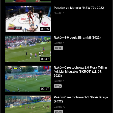
Pudzian vs Materla / KSW 70 / 2022
GunfikPL
00:25
Raków 4-0 Legia [Bramki] (2022)
GunfikPL
1080p
00:47
Raków Częstochowa 1:0 Flora Tallinn
/ el. Ligi Mistrzów [SKRÓT] (11. 07.
2023)
GunfikPL
720p
02:17
Raków Częstochowa 2-1 Slavia Praga
(2022)
GunfikPL
1080p