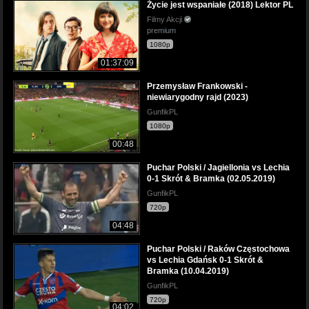
Życie jest wspaniałe (2018) Lektor PL
Filmy Akcji
premium
1080p
01:37:09
Przemysław Frankowski -
niewiarygodny rajd (2023)
GunfikPL
1080p
00:48
Puchar Polski / Jagiellonia vs Lechia
0-1 Skrót & Bramka (02.05.2019)
GunfikPL
720p
04:48
Puchar Polski / Raków Częstochowa
vs Lechia Gdańsk 0-1 Skrót &
Bramka (10.04.2019)
GunfikPL
720p
04:02