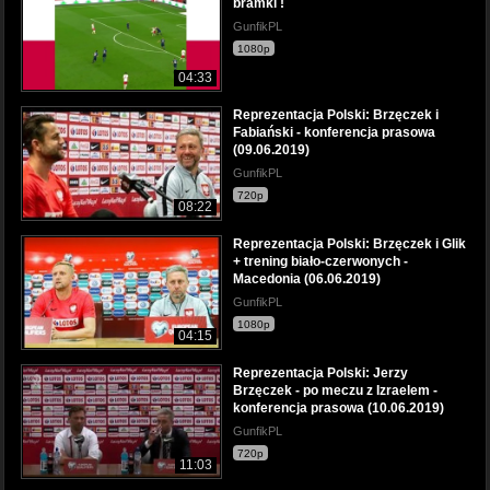
bramki !
GunfikPL
1080p
04:33
Reprezentacja Polski: Brzęczek i
Fabiański - konferencja prasowa
(09.06.2019)
GunfikPL
720p
08:22
Reprezentacja Polski: Brzęczek i Glik
+ trening biało-czerwonych -
Macedonia (06.06.2019)
GunfikPL
1080p
04:15
Reprezentacja Polski: Jerzy
Brzęczek - po meczu z Izraelem -
konferencja prasowa (10.06.2019)
GunfikPL
720p
11:03