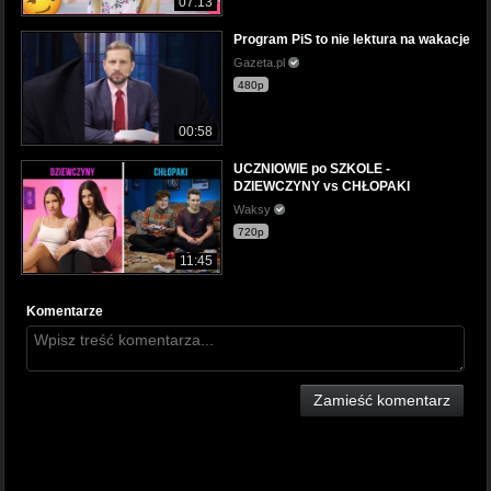
07:13
Program PiS to nie lektura na wakacje
Gazeta.pl
480p
00:58
UCZNIOWIE po SZKOLE -
DZIEWCZYNY vs CHŁOPAKI
Waksy
720p
11:45
Komentarze
Zamieść komentarz