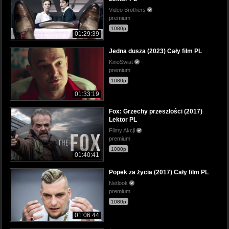
Video Brothers
premium
1080p
01:29:39
Jedna dusza (2023) Cały film PL
KinoSwiat
premium
1080p
01:33:19
Fox: Grzechy przeszłości (2017)
Lektor PL
Filmy Akcji
premium
1080p
01:40:41
Popek za życia (2017) Cały film PL
Netlook
premium
1080p
01:06:44