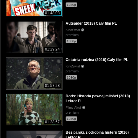
1080p
01:48:03
Autsajder (2018) Cały film PL
KinoSwiat
premium
1080p
01:29:24
Ostatnia rodzina (2016) Cały film PL
KinoSwiat
premium
1080p
01:57:28
Doris: Historia pewnej miłości (2018)
Lektor PL
Filmy Akcji
premium
1080p
01:28:57
Bez paniki, z odrobiną histerii (2016)
Lektor PL