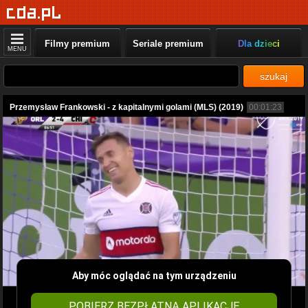
Filmy premium
Seriale premium
Dla dzieci
MENU
szukaj
Przemysław Frankowski - z kapitalnymi golami (MLS) (2019)
00:01:23
Aby móc oglądać na tym urządzeniu
POBIERZ BEZPŁATNĄ APLIKACJĘ