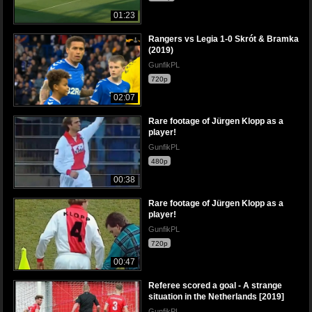
01:23
Rangers vs Legia 1-0 Skrót & Bramka
(2019)
GunfikPL
720p
02:07
Rare footage of Jürgen Klopp as a
player!
GunfikPL
480p
00:38
Rare footage of Jürgen Klopp as a
player!
GunfikPL
720p
00:47
Referee scored a goal - A strange
situation in the Netherlands [2019]
GunfikPL