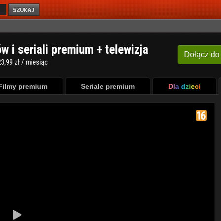
ów i seriali premium + telewizja
Dołącz
do
3,99 zł / miesiąc
Filmy premium
Seriale premium
Dla dzieci