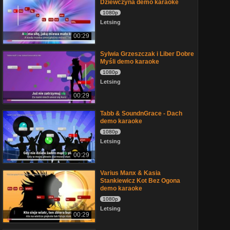
Dziewczyna demo karaoke
1080p
Letsing
00:29
Sylwia Grzeszczak i Liber Dobre
Myśli demo karaoke
1080p
Letsing
00:29
Tabb & SoundnGrace - Dach
demo karaoke
1080p
Letsing
00:29
Varius Manx & Kasia
Stankiewicz Kot Bez Ogona
demo karaoke
1080p
Letsing
00:29