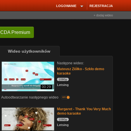
LOGOWANIE
REJESTRACJA
+ dodaj wideo
 CDA Premium
Wideo użytkowników
Następne wideo:
Mateusz Ziółko - Szkło demo
karaoke
1080p
Letsing
00:29
Autoodtwarzanie następnego wideo
on
Margaret - Thank You Very Much
demo karaoke
1080p
Letsing