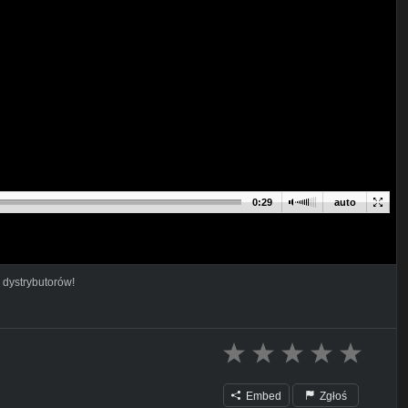
0:29
auto
 dystrybutorów!
Embed
Zgłoś