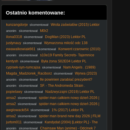
Ostatnio komentowane:
kunzangdorje
Wrota zaświatów (2015) Lektor
skomentował
PL
M0r2
anonim
skomentował
ilona0318
DogMan (2023) Lektor PL
skomentował
justynauy
Wymarzona miłość odc 138
skomentował
ewawalkowiak661
Konwent czarownic (2010)
skomentował
Lektor PL
s10e19 Family Secrets- Tajemnice
anonim
skomentował
rodzinne
kentysh
Była żona S02E04 Lektor PL
skomentował
cypisek-syn-rumcajsa
Nam Angels . (1989)
skomentował
Magda_Madziorek_Raciborz
Wyrwa (2023)
skomentował
Cały film PL
Ile powinien zarabiać prezydent?
anonim
skomentował
#shorts
SF. - The Andromeda Strain .
anonim
skomentował
Tajemnica. Andromedy. (1971) lektor
popielawy
Nadzwyczajni (2019) Lektor PL
skomentował
ansa2
spider man całkiem nowy dzień 2026 |
skomentował
FỉLM W OPỉSỉE
ansa2
spider man całkiem nowy dzień 2026 |
skomentował
FỉLM W OPỉSỉE
awglowacki54
1% (2017) Lektor PL
skomentował
ansa2
spider man brand new day 2026 | FỉLM
skomentował
W OPỉSỉE
jurtom011
Kandydat (2004) [Lektor PL] - The
skomentował
Manchurian Candidate
Chainsaw Man (anime) - Odcinek 7
anonim
skomentował