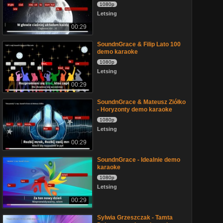
1080p
Letsing
00:29
SoundnGrace & Filip Lato 100
demo karaoke
1080p
Letsing
00:29
SoundnGrace & Mateusz Ziółko
- Horyzonty demo karaoke
1080p
Letsing
00:29
SoundnGrace - Idealnie demo
karaoke
1080p
Letsing
00:29
Sylwia Grzeszczak - Tamta