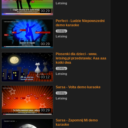
Letsing
00:29
Perfect - Ludzie Niepowszedni
demo karaoke
1080p
Letsing
00:29
Piosenki dla dzieci - www.
letsing.pl przedstawia: Aaa aaa
kotki dwa
1080p
Letsing
03:12
Sarsa - Volta demo karaoke
1080p
Letsing
00:29
Sarsa - Zapomnij Mi demo
karaoke