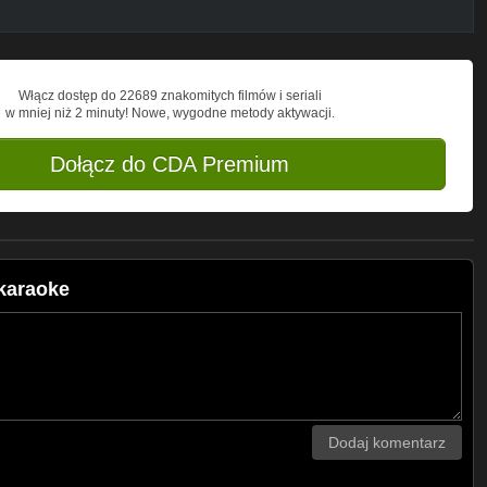
Włącz dostęp do 22689 znakomitych filmów i seriali
w mniej niż 2 minuty! Nowe, wygodne metody aktywacji.
Dołącz do CDA Premium
karaoke
Dodaj komentarz