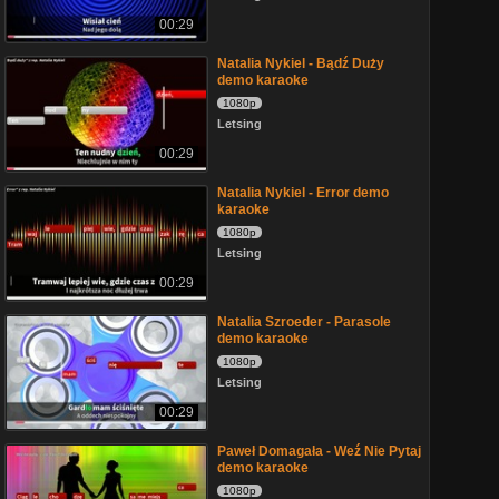
00:29
Natalia Nykiel - Bądź Duży
demo karaoke
1080p
Letsing
00:29
Natalia Nykiel - Error demo
karaoke
1080p
Letsing
00:29
Natalia Szroeder - Parasole
demo karaoke
1080p
Letsing
00:29
Paweł Domagała - Weź Nie Pytaj
demo karaoke
1080p