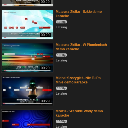
00:29
Mateusz Ziółko - Szkło demo
karaoke
1080p
Letsing
00:29
Mateusz Ziółko - W Płomieniach
demo karaoke
1080p
Letsing
00:29
Michał Szczygieł - Nic Tu Po
Mnie demo karaoke
1080p
Letsing
00:29
Mrozu - Szerokie Wody demo
karaoke
1080p
Letsing