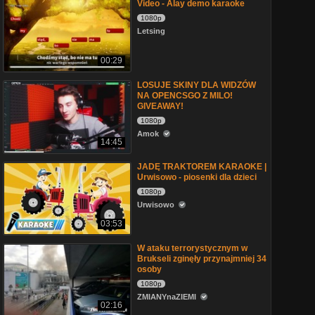
Video - Alay demo karaoke
1080p
Letsing
00:29
LOSUJE SKINY DLA WIDZÓW
NA OPENCSGO Z MILO!
GIVEAWAY!
1080p
Amok
14:45
JADĘ TRAKTOREM KARAOKE |
Urwisowo - piosenki dla dzieci
1080p
Urwisowo
03:53
W ataku terrorystycznym w
Brukseli zginęły przynajmniej 34
osoby
1080p
ZMIANYnaZIEMI
02:16