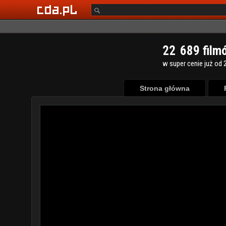
2
2
6
8
9
film
w super cenie już od 2
Strona główna