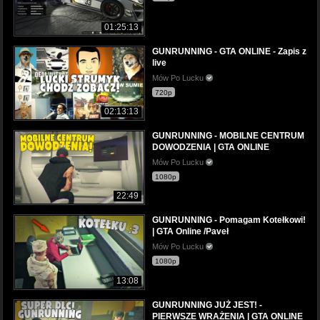
01:25:13
GUNRUNNING - GTA ONLINE - Zapis z
live
Mów Po Lucku
720p
02:13:13
GUNRUNNING - MOBILNE CENTRUM
DOWODZENIA | GTA ONLINE
Mów Po Lucku
1080p
22:49
GUNRUNNING - Pomagam Kotełkowi!
| GTA Online /Paveł
Mów Po Lucku
1080p
13:08
GUNRUNNING JUŻ JEST! -
PIERWSZE WRAŻENIA | GTA ONLINE