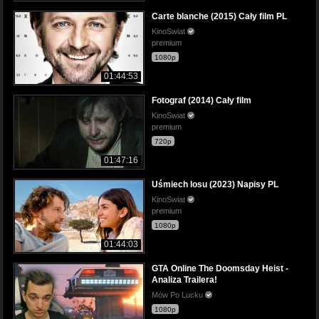
Carte blanche (2015) Cały film PL
KinoSwiat
premium
1080p
01:44:53
Fotograf (2014) Cały film
KinoSwiat
premium
720p
01:47:16
Uśmiech losu (2023) Napisy PL
KinoSwiat
premium
1080p
01:44:03
GTA Online The Doomsday Heist -
Analiza Trailera!
Mów Po Lucku
1080p