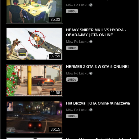
Mów Po Lucku
1080p
35:33
HEAVY SNIPER MK.II VS HYDRA -
OBADAJMY | GTA ONLINE
Mów Po Lucku
1080p
07:59
HERMES Z GTA 3 W GTA 5 ONLINE!
Mów Po Lucku
1080p
11:58
Hot Biczys! | GTA Online /Kinaczewa
Mów Po Lucku
1080p
36:15