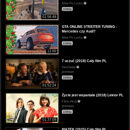
Mów Po Lucku
1080p
01:56:49
GTA ONLINE STREITER TUNING -
Mercedes czy Audi?
Mów Po Lucku
1080p
12:00
7 uczuć (2018) Cały film PL
KinoSwiat
premium
1080p
01:52:24
Życie jest wspaniałe (2018) Lektor PL
Filmy Akcji
premium
1080p
01:37:09
PIĄTEK (2025) Cały film PL