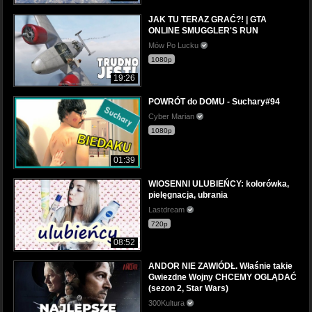
JAK TU TERAZ GRAĆ?! | GTA
ONLINE SMUGGLER'S RUN
Mów Po Lucku
1080p
19:26
POWRÓT do DOMU - Suchary#94
Cyber Marian
1080p
01:39
WIOSENNI ULUBIEŃCY: kolorówka,
pielęgnacja, ubrania
Lastdream
720p
08:52
ANDOR NIE ZAWIÓDŁ. Właśnie takie
Gwiezdne Wojny CHCEMY OGLĄDAĆ
(sezon 2, Star Wars)
300Kultura