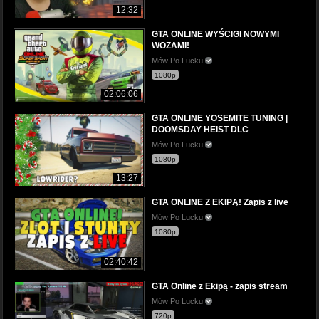
12:32
GTA ONLINE WYŚCIGI NOWYMI
WOZAMI!
Mów Po Lucku
1080p
02:06:06
GTA ONLINE YOSEMITE TUNING |
DOOMSDAY HEIST DLC
Mów Po Lucku
1080p
13:27
GTA ONLINE Z EKIPĄ! Zapis z live
Mów Po Lucku
1080p
02:40:42
GTA Online z Ekipą - zapis stream
Mów Po Lucku
720p