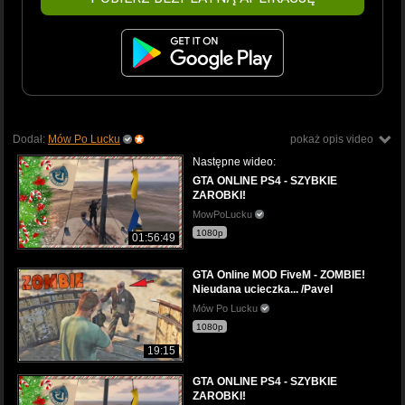
Dodał:
Mów Po Lucku
pokaż opis video
Następne wideo:
GTA ONLINE PS4 - SZYBKIE
ZAROBKI!
MowPoLucku
1080p
01:56:49
GTA Online MOD FiveM - ZOMBIE!
Nieudana ucieczka... /Pavel
Mów Po Lucku
1080p
19:15
GTA ONLINE PS4 - SZYBKIE
ZAROBKI!