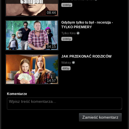
1080p
08:44
Gdybym tylko tu był - recenzja -
TYLKO PREMIERY
Tylko Kino
1080p
04:15
JAK PRZEKONAĆ RODZICÓW
Waksy
480p
14:57
Komentarze
Zamieść komentarz