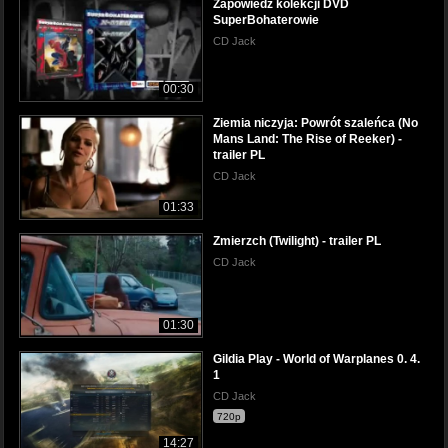
Zapowiedź kolekcji DVD
SuperBohaterowie
CD Jack
00:30
Ziemia niczyja: Powrót szaleńca (No
Mans Land: The Rise of Reeker) -
trailer PL
CD Jack
01:33
Zmierzch (Twilight) - trailer PL
CD Jack
01:30
Gildia Play - World of Warplanes 0. 4.
1
CD Jack
720p
14:27