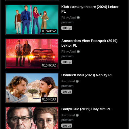
Klub złamanych serc (2024) Lektor
PL
Filmy Akcji
premium
1080p
01:40:52
Amsterdam Vice: Początek (2019)
Lektor PL
Filmy Akcji
premium
1080p
01:46:02
Uśmiech losu (2023) Napisy PL
KinoSwiat
premium
1080p
01:44:03
Body/Ciało (2015) Cały film PL
KinoSwiat
premium
1080p