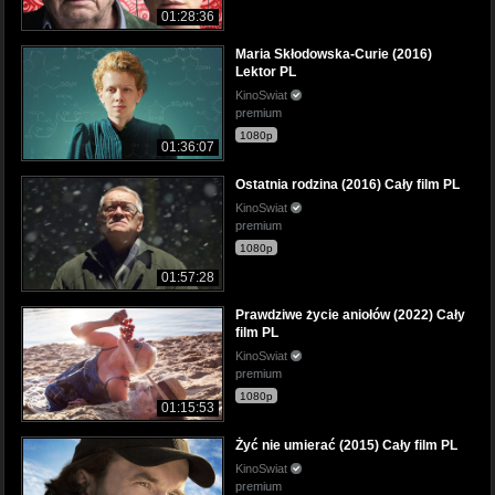
01:28:36
Maria Skłodowska-Curie (2016)
Lektor PL
KinoSwiat
premium
1080p
01:36:07
Ostatnia rodzina (2016) Cały film PL
KinoSwiat
premium
1080p
01:57:28
Prawdziwe życie aniołów (2022) Cały
film PL
KinoSwiat
premium
1080p
01:15:53
Żyć nie umierać (2015) Cały film PL
KinoSwiat
premium