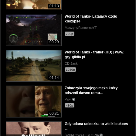
01:13
World of Tanks- Latający czołg
xbox/ps4
MaszynyPancerneYT
720p
00:29
World of Tanks - trailer (HD) | www.
gry. gildia.pl
CD Jack
1080p
01:14
Zobaczyła swojego męża który
odszedł dawno temu...
PaFi
480p
00:31
Gdy udana ucieczka to wielki sukces
...
ŚWIATOWA HISTORIA