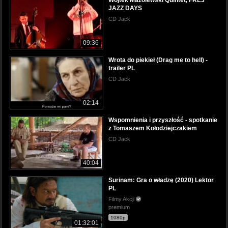
JAZZ DAYS
CD Jack
09:36
Wrota do piekieł (Drag me to hell) -
trailer PL
CD Jack
02:14
Wspomnienia i przyszłość - spotkanie
z Tomaszem Kołodziejczakiem
CD Jack
40:04
Surinam: Gra o władzę (2020) Lektor
PL
Filmy Akcji
premium
1080p
01:32:01