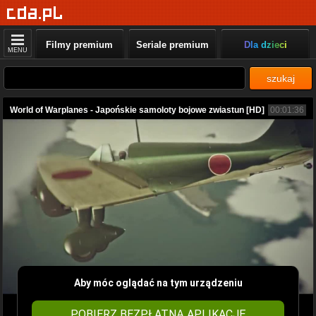
Filmy premium
Seriale premium
Dla dzieci
MENU
szukaj
World of Warplanes - Japońskie samoloty bojowe zwiastun [HD]
00:01:36
Aby móc oglądać na tym urządzeniu
POBIERZ BEZPŁATNĄ APLIKACJĘ