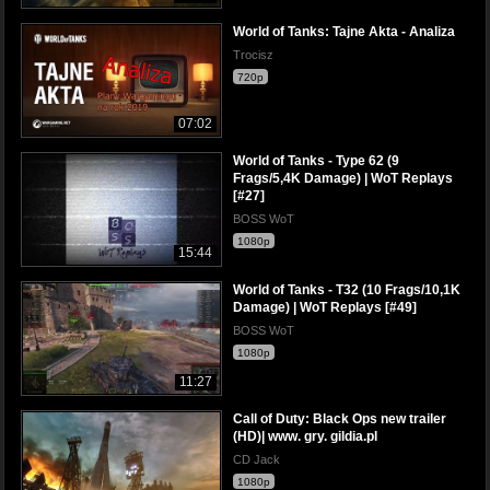
World of Tanks: Tajne Akta - Analiza
Trocisz
720p
07:02
World of Tanks - Type 62 (9
Frags/5,4K Damage) | WoT Replays
[#27]
BOSS WoT
1080p
15:44
World of Tanks - T32 (10 Frags/10,1K
Damage) | WoT Replays [#49]
BOSS WoT
1080p
11:27
Call of Duty: Black Ops new trailer
(HD)| www. gry. gildia.pl
CD Jack
1080p