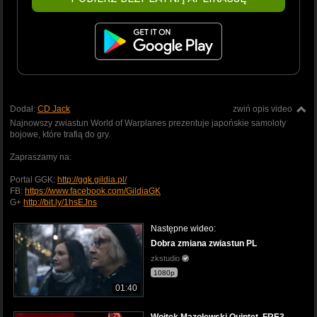
Dodał:
CD Jack
zwiń opis video
Najnowszy zwiastun World of Warplanes prezentuje japońskie samoloty
bojowe, które trafią do gry.
Zapraszamy na:
Portal GGK:
http://ggk.gildia.pl/
FB:
https://www.facebook.com/GildiaGK
G+
http://bit.ly/1hsEJns
Następne wideo:
Dobra zmiana zwiastun PL
zkstudio
1080p
01:40
Wojtek Mazolewski Quintet, FRE3