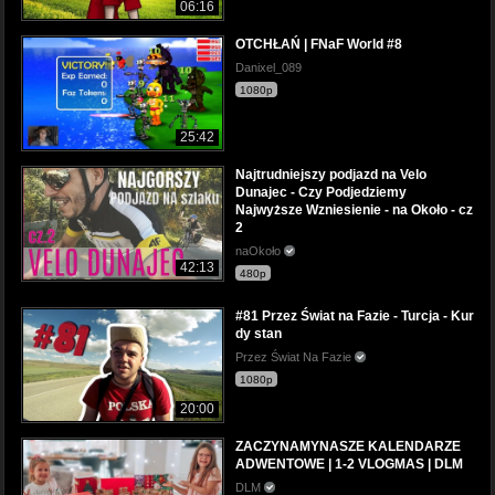
06:16
OTCHŁAŃ | FNaF World #8
Danixel_089
1080p
25:42
Najtrudniejszy podjazd na Velo
Dunajec - Czy Podjedziemy
Najwyższe Wzniesienie - na Około - cz
2
naOkoło
42:13
480p
#81 Przez Świat na Fazie - Turcja - Kur
dy stan
Przez Świat Na Fazie
1080p
20:00
ZACZYNAMYNASZE KALENDARZE
ADWENTOWE | 1-2 VLOGMAS | DLM
DLM