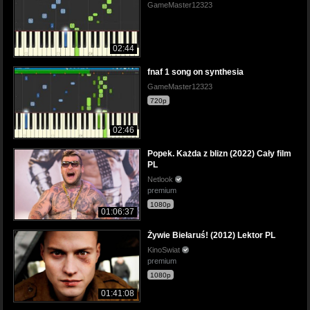
GameMaster12323
02:44
fnaf 1 song on synthesia
GameMaster12323
720p
02:46
Popek. Każda z blizn (2022) Cały film
PL
Netlook
premium
1080p
01:06:37
Żywie Biełaruś! (2012) Lektor PL
KinoSwiat
premium
1080p
01:41:08