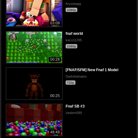
Krysteqqq
1080p
03:09
fnaf world
kaco11295
1080p
00:28
[FNAF/SFM] New Fnaf 1 Model
DarkAnimates
720p
00:25
Fnaf SB #3
siedem089
48:48