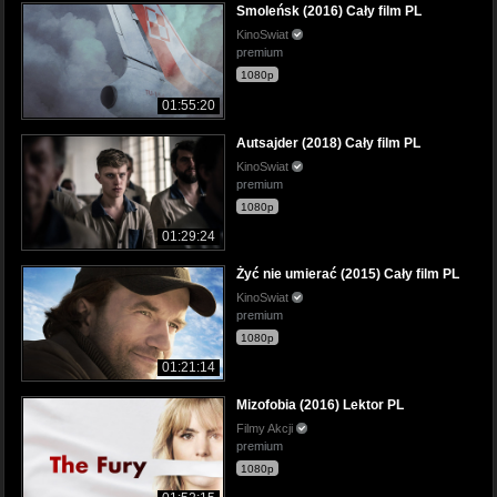
Smoleńsk (2016) Cały film PL
KinoSwiat
premium
1080p
01:55:20
Autsajder (2018) Cały film PL
KinoSwiat
premium
1080p
01:29:24
Żyć nie umierać (2015) Cały film PL
KinoSwiat
premium
1080p
01:21:14
Mizofobia (2016) Lektor PL
Filmy Akcji
premium
1080p