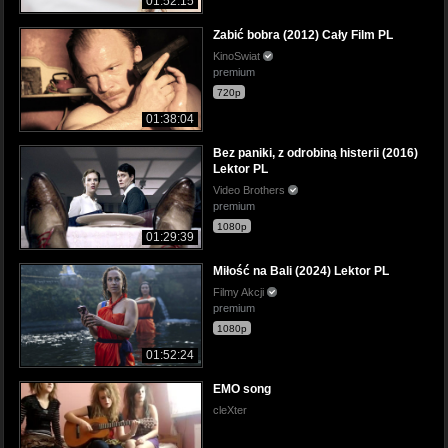
01:52:15
Zabić bobra (2012) Cały Film PL
KinoSwiat
premium
720p
01:38:04
Bez paniki, z odrobiną histerii (2016)
Lektor PL
Video Brothers
premium
1080p
01:29:39
Miłość na Bali (2024) Lektor PL
Filmy Akcji
premium
1080p
01:52:24
EMO song
cleXter