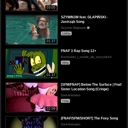
03:05
SZYMIN3M feat. GLAPIŃSKI -
Jastrząb Song
Szymon Majewski
1080p
01:37
FNAF 3 Rap Song 12+
Kreskowki_i_seriale_dla_wszystkich
480p
01:37
[SFM/FNAF] Below The Surface | Fnaf
Sister Location Song (Cringe)
DarkAnimates
720p
02:09
[FNAF/SFM/SHORT] The Foxy Song
DarkAnimates