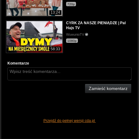
720p
13:24
CYRK ZA NASZE PIENIĄDZE | Pal
Hajs TV
WuwunioTV
1080p
58:33
Komentarze
Zamieść komentarz
Przejdź do pełnej wersji cda.pl