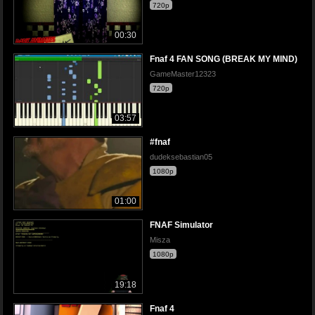
720p
00:30
Fnaf 4 FAN SONG (BREAK MY MIND)
GameMaster12323
720p
03:57
#fnaf
dudeksebastian05
1080p
01:00
FNAF Simulator
Misza
1080p
19:18
Fnaf 4