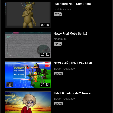
[Blender/FNaF] Some test
DarkAnimates
720p
00:18
Nowy Fnaf Może Seria?
siedem089
720p
17:41
OTCHŁAŃ | FNaF World #8
Eleven reuploady
1080p
25:42
FNaF 6 nadchodzi? Teaser!
Eleven reuploady
1080p