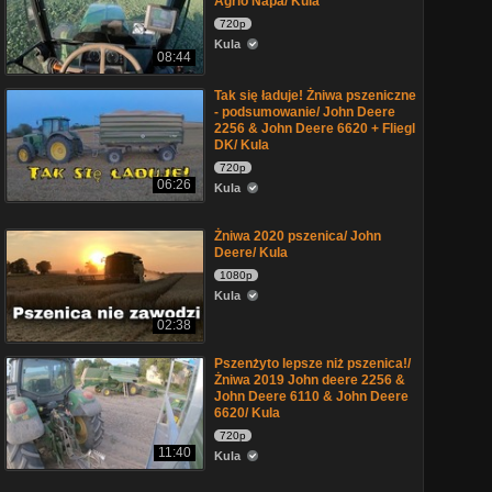
Agrio Napa/ Kula
720p
Kula
08:44
Tak się ładuje! Żniwa pszeniczne
- podsumowanie/ John Deere
2256 & John Deere 6620 + Fliegl
DK/ Kula
720p
06:26
Kula
Żniwa 2020 pszenica/ John
Deere/ Kula
1080p
Kula
02:38
Pszenżyto lepsze niż pszenica!/
Żniwa 2019 John deere 2256 &
John Deere 6110 & John Deere
6620/ Kula
720p
11:40
Kula