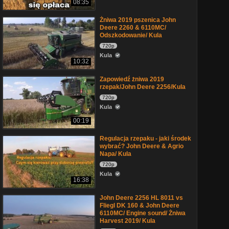
08:35
Żniwa 2019 pszenica John
Deere 2260 & 6110MC/
Odszkodowanie/ Kula
720p
Kula
10:32
Zapowiedź żniwa 2019
rzepak/John Deere 2256/Kula
720p
Kula
00:19
Regulacja rzepaku - jaki środek
wybrać? John Deere & Agrio
Napa/ Kula
720p
Kula
16:38
John Deere 2256 HL 8011 vs
Fliegl DK 160 & John Deere
6110MC/ Engine sound/ Żniwa
Harvest 2019/ Kula