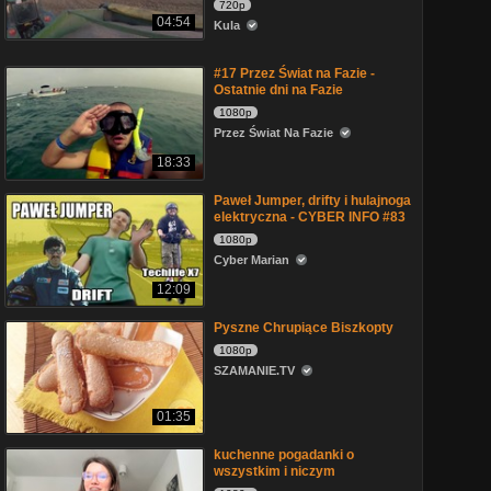
720p
04:54
Kula
#17 Przez Świat na Fazie -
Ostatnie dni na Fazie
1080p
Przez Świat Na Fazie
18:33
Paweł Jumper, drifty i hulajnoga
elektryczna - CYBER INFO #83
1080p
Cyber Marian
12:09
Pyszne Chrupiące Biszkopty
1080p
SZAMANIE.TV
01:35
kuchenne pogadanki o
wszystkim i niczym