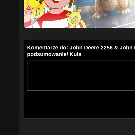
Plon po wyczyszczeniu ok 3400kg przy wilgotności 7,
Zważyłem zanieczyszczenia nieużyteczne (bez połówe
zanieczyszczeń co daje 1,6% całej masy.
#DoceńRolnika
bo#JestRolnikJestŻywność
Pozdrawiam.
Komentarze do: John Deere 2256 & John
podsumowanie/ Kula