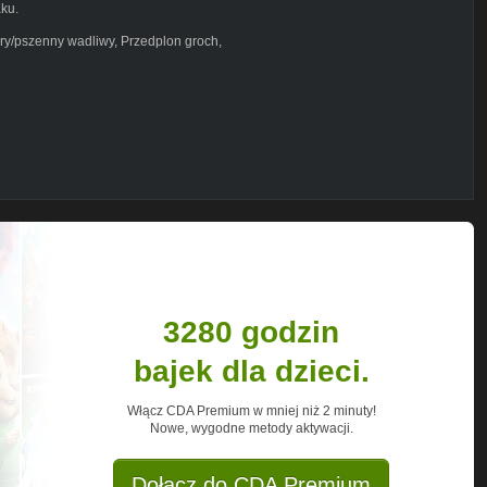
aku.
bry/pszenny wadliwy, Przedplon groch,
ngan 100g/ha; - Sparviero 0,075l; 120zł;
 Orius; 90zł
 Dr Green Rzepak 2kg, Dr Green Start 1kg
 Green Rzepak 1kg + Siarczan Megnezu
3280 godzin
7kg + SoMgO 7kg 210zł;
bajek dla dzieci.
,5 + Siarczan Magnezu 10kg + RM 30l;
Włącz CDA Premium w mniej niż 2 minuty!
Nowe, wygodne metody aktywacji.
ł/ha; Przygotowanie i ubezpieczenie
Dołącz do CDA Premium