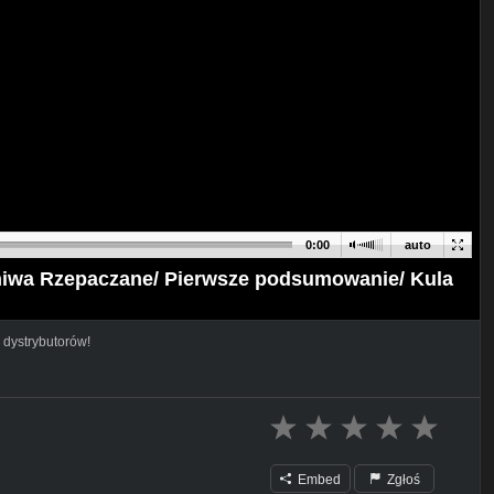
0:00
auto
niwa Rzepaczane/ Pierwsze podsumowanie/ Kula
 dystrybutorów!
Embed
Zgłoś