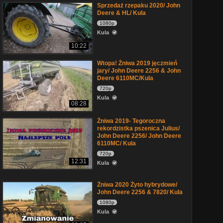
Sprzedaż rzepaku 2020/ John
Deere & HL/ Kula
1080p
Kula
10:22
Wtopa! Żniwa 2019 jęczmień
jary/ John Deere 2256 & John
Deere 6110MC/Kula
720p
Kula
08:28
Żniwa 2019- Tegoroczna
rekordzistka pszenica Julius/
John Deere 2256/ John Deere
6110MC/ Kula
720p
12:31
Kula
Żniwa 2020 Żyto hybrydowe/
John Deere 2256 & 7820/ Kula
1080p
Kula