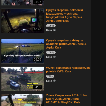
11:37
Oprysk rzepaku - szkodniki
łuszczynowe + ochrona
fungicydowe/ Agrio Napa &
John Deere/ Kula
1080p
10:20
Kula
Oprysk rzepaku - zabieg na
opadanie płatka/John Deere &
Agrio/ Kula
1080p
Kula
09:05
Wyniki plonowanie rzepakowych
poletek KWS/ Kula
720p
Kula
34:02
Żniwa Rzepaczane 2019/ John
Deere 2256, John Deere
6110MC & Fliegl DK/ Kula