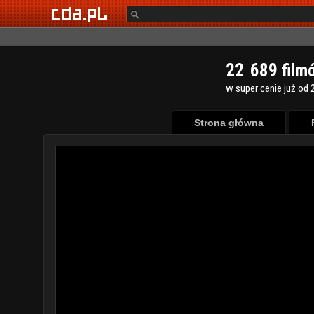
2
2
6
8
9
film
w super cenie już od 2
Strona główna