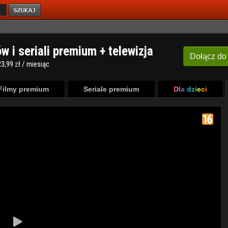
ów i seriali premium + telewizja
Dołącz
do
3,99 zł / miesiąc
Filmy premium
Seriale premium
Dla dzieci