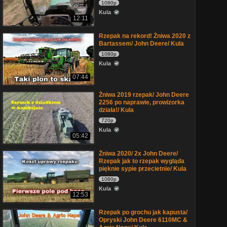
1080p
Kula
12:11
Rzepak na rekord! Żniwa 2020 z
Bartassem/ John Deere/ Kula
1080p
Kula
07:44
Żniwa 2019 rzepak/ John Deere
2256 po naprawie, prowizorka
działa!/ Kula
720p
Kula
05:42
Żniwa 2020/ 2x John Deere/
Rzepak jak to rzepak wygląda
pięknie sypie przecietnie/ Kula
1080p
Kula
12:53
Rzepak po grochu jak kapusta/
Opryski John Deere 6110MC &