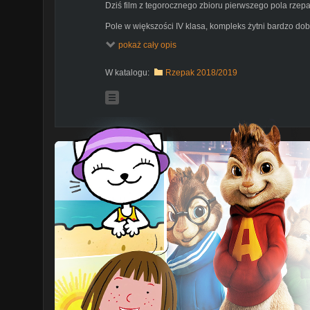
Dziś film z tegorocznego zbioru pierwszego pola rzep
Pole w większości IV klasa, kompleks żytni bardzo do
Odmiana Mentor, wilgotność 8,6%
pokaż cały opis
02.07.2018 Ultra 8 200kg/ha - 280zł;
25.07.2018 Cultus 80zł;
W katalogu:
Rzepak 2018/2019
05.08.2018 Carrier 30zł/ha;
13.08.2018 siew Mentor 350zł;
10.09.2018 Tilmor 0,7l; - Mepik 0,15l; - Bor 150g; - Ma
20.09.2018 Navigator 0,25l + Rego 1,5l 190zł;
26.09.2018 Fusilade Forte 75zł;
02.10.2018 Dr Green Rzepak 2kg + 0,33l Stabilan + 0,7
19.10.2018 Pyrinex 0,5l 20zł;
01.03.2019 ASL 300l/ha; 90zł
01.03.2019 RSMS ; 260zł
12.03.2019 RSM 32; 130zł;
09.04.2019 Pyrifos 0,5l + Tilmor 0,88l, Delcaps 0,05l,
175zł;
27.04.2019 Proteus 0,6l + Dr Green Energy 1kg + Dr
6kg + Mocznik 6kg 110zł
02.05.2019 Propulse 0,83l + Proteus 0,6l + Mocznik 
28.05.2019 Inazuma 0,25kg + Orius 0,5l + Mondatak 0
160zł
20.07.2019 Zbiór 100zł.
Wapno Morawica (2t/ha na 4 lata) 60zł/ha
Ubezpieczenie 160zł/ha; Podatek 160zł/ha; KRUS 145z
maszyn 150zł/ha
Łącznie 2995zł brutto – akcyza.