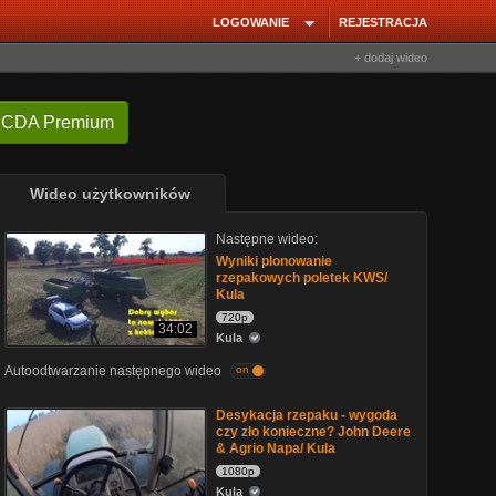
LOGOWANIE
REJESTRACJA
+ dodaj wideo
 CDA Premium
Wideo użytkowników
Następne wideo:
Wyniki plonowanie
rzepakowych poletek KWS/
Kula
720p
34:02
Kula
Autoodtwarzanie następnego wideo
on
Desykacja rzepaku - wygoda
czy zło konieczne? John Deere
& Agrio Napa/ Kula
1080p
Kula