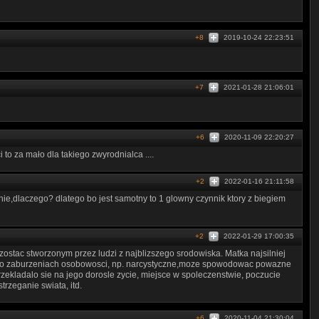
+8
2019-10-24 22:23:51
+7
2021-01-28 21:06:01
+6
2020-11-09 22:20:27
i to za mało dla takiego zwyrodnialca ....
+2
2022-01-16 21:11:58
anie,dlaczego? dlatego bo jest samotny to 1 glowny czynnik ktory z biegiem
+2
2022-01-29 17:00:35
ostac stworzonym przez ludzi z najblizszego srodowiska. Matka najsilniej
ba o zaburzeniach osobowosci, np. narcystyczne,moze spowodowac powazne
rzekladalo sie na jego dorosle zycie, miejsce w spoleczenstwie, poczucie
trzeganie swiata, itd.
+6
2020-11-04 21:30:04