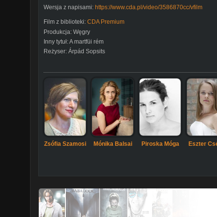
Wersja z napisami:
https://www.cda.pl/video/3586870cc/vfilm
Film z biblioteki:
CDA Premium
Produkcja:
Węgry
Inny tytuł:
A martfüi rém
Reżyser:
Árpád Sopsits
Zsófia Szamosi
Mónika Balsai
Piroska Móga
Eszter Cs