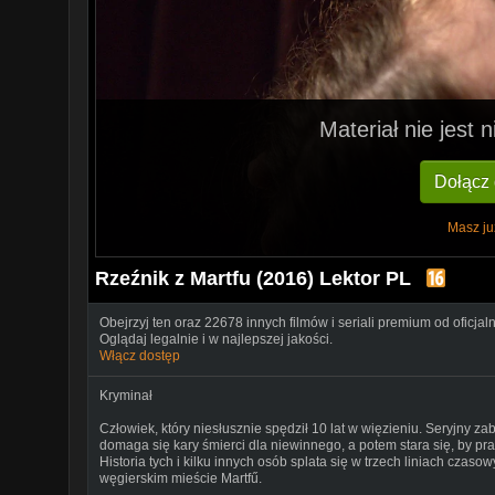
Materiał nie jest
Dołącz
Masz ju
Rzeźnik z Martfu (2016) Lektor PL
Obejrzyj ten oraz 22678 innych filmów i seriali premium od oficjal
Oglądaj legalnie i w najlepszej jakości.
Włącz dostęp
Kryminał
Człowiek, który niesłusznie spędził 10 lat w więzieniu. Seryjny zab
domaga się kary śmierci dla niewinnego, a potem stara się, by pr
Historia tych i kilku innych osób splata się w trzech liniach czasow
węgierskim mieście Martfű.