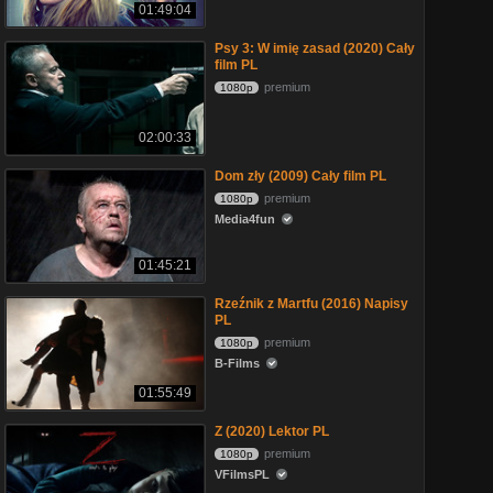
01:49:04
Psy 3: W imię zasad (2020) Cały
film PL
premium
1080p
02:00:33
Dom zły (2009) Cały film PL
premium
1080p
Media4fun
01:45:21
Rzeźnik z Martfu (2016) Napisy
PL
premium
1080p
B-Films
01:55:49
Z (2020) Lektor PL
premium
1080p
VFilmsPL