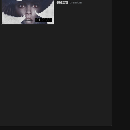
premium
1080p
01:29:33