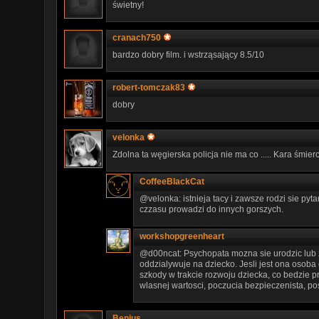
świetny!
cranach750
bardzo dobry film. i wstrząsający 8.5/10
robert-tomczak83
dobry
velonka
Zdolna ta węgierska policja nie ma co ..... Kara śmierc
CoffeeBlackCat
@velonka: istnieja tacy i zawsze rodzi sie pyt
czzasu prowadzi do innych gorszych.
workshopgreenheart
@d00ncat: Psychopata mozna sie urodzic lub z
oddzialywuje na dziecko. Jesli jest ona oso
szkody w trakcie rozwoju dziecka, co bedzie p
wlasnej wartosci, poczucia bezpieczenista, pos
Benius