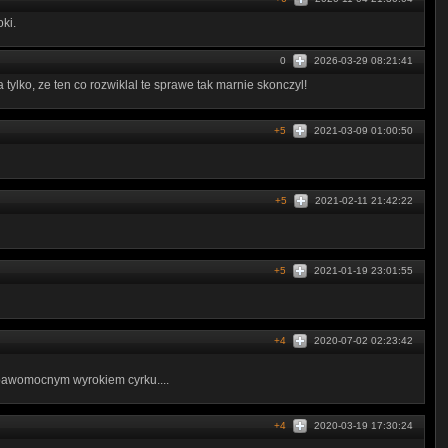
ki.
0
2026-03-29 08:21:41
 tylko, ze ten co rozwiklal te sprawe tak marnie skonczyl!
+5
2021-03-09 01:00:50
+5
2021-02-11 21:42:22
+5
2021-01-19 23:01:55
+4
2020-07-02 02:23:42
y pawomocnym wyrokiem cyrku....
+4
2020-03-19 17:30:24