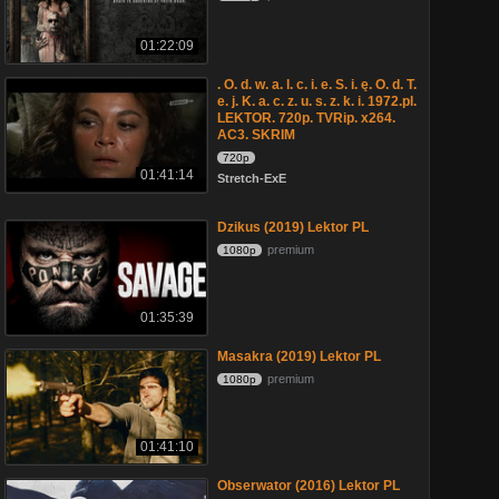
01:22:09
. O. d. w. a. l. c. i. e. S. i. ę. O. d. T.
e. j. K. a. c. z. u. s. z. k. i. 1972.pl.
LEKTOR. 720p. TVRip. x264.
AC3. SKRIM
720p
01:41:14
Stretch-ExE
Dzikus (2019) Lektor PL
premium
1080p
01:35:39
Masakra (2019) Lektor PL
premium
1080p
01:41:10
Obserwator (2016) Lektor PL