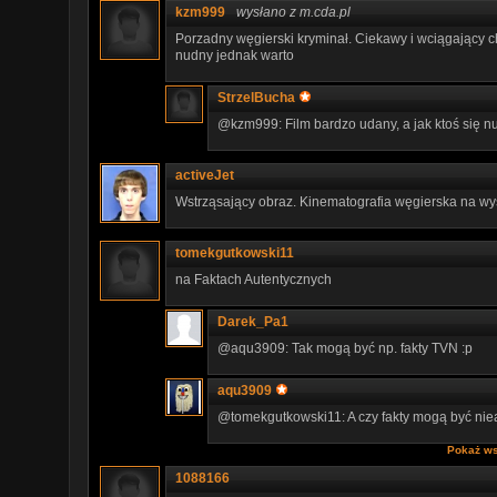
kzm999
wysłano z m.cda.pl
Porzadny węgierski kryminał. Ciekawy i wciągający c
nudny jednak warto
StrzelBucha
@kzm999: Film bardzo udany, a jak ktoś się nu
activeJet
Wstrząsający obraz. Kinematografia węgierska na wy
tomekgutkowski11
na Faktach Autentycznych
Darek_Pa1
@aqu3909: Tak mogą być np. fakty TVN :p
aqu3909
@tomekgutkowski11: A czy fakty mogą być nie
Pokaż ws
1088166