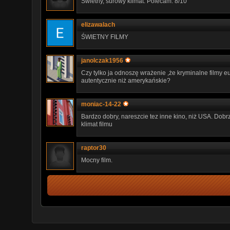
Świetny, surowy klimat. Polecam. 8/10
elizawalach
ŚWIETNY FILMY
janolczak1956
Czy tylko ja odnoszę wrażenie ,że kryminalne filmy 
autentycznie niż amerykańskie?
moniac-14-22
Bardzo dobry, nareszcie tez inne kino, niż USA. Dobrz
klimat filmu
raptor30
Mocny film.