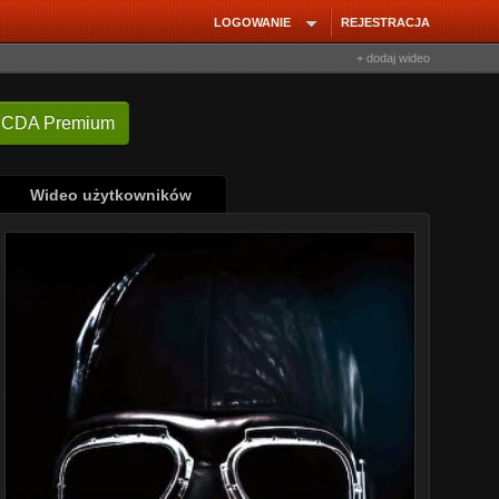
LOGOWANIE
REJESTRACJA
+ dodaj wideo
 CDA Premium
Wideo użytkowników