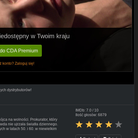
 niedostępny w Twoim kraju
 do CDA Premium
ż konto? Zaloguj się!
nych dystrybutorów!
IMDb: 7.0 / 10
Ilość głosów: 6879
ójca na wolności. Prokurator, który
awda nie ujrzała światła dziennego.
ych w latach 50. i 60. w niewielkim