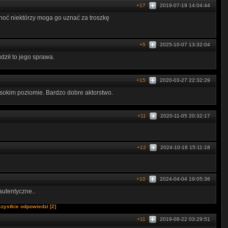
+17
2019-07-19 14:04:44
hoć niektórzy moga go uznać za troszkę
+5
2025-10-07 13:32:04
dził to jego sprawa.
+15
2020-03-27 22:32:29
sokim poziomie. Bardzo dobre aktorstwo.
+11
2020-11-05 20:32:17
+12
2024-10-18 15:11:18
+10
2024-04-04 19:05:36
autentyczne..
zystkie odpowiedzi [2]
+11
2019-08-22 03:29:51