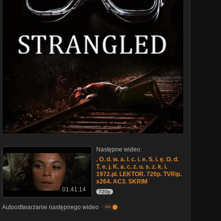
Następne wideo:
. O. d. w. a. l. c. i. e. S. i. ę. O. d.
T. e. j. K. a. c. z. u. s. z. k. i.
1972.pl. LEKTOR. 720p. TVRip.
x264. AC3. SKRIM
01:41:14
720p
Autoodtwarzanie następnego wideo
on