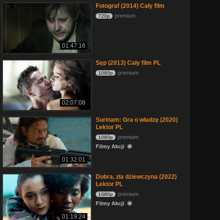
Fotograf (2014) Cały film
premium
720p
01:47:16
Sęp (2013) Cały film PL
premium
1080p
02:07:08
Surinam: Gra o władzę (2020)
Lektor PL
premium
1080p
Filmy Akcji
01:32:01
Dobra, zła dziewczyna (2022)
Lektor PL
premium
1080p
Filmy Akcji
01:19:24