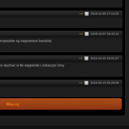
+4
2019-11-05 17:13:25
+3
2025-10-07 00:21:11
europejskie są nagrywane bardziej
+3
2024-10-15 15:02:27
e słuchać w tle węgierski i zobaczyć inny
+3
2024-05-15 00:29:06
Więcej