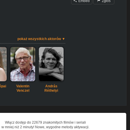
Embed
Zgłoś
pokaż wszystkich aktorów ▼
épai
Valentin
András
Venczel
Réthelyi
Włącz dostęp do 22679 znakomitych filmów i seriali
w mniej niż 2 minuty! Nowe, wygodne metody aktywacji.