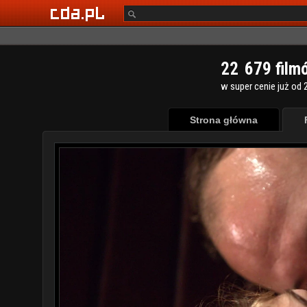
2
2
6
7
9
film
w super cenie już od 2
Strona główna