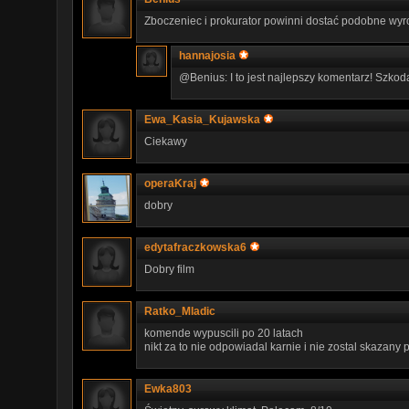
Zboczeniec i prokurator powinni dostać podobne wyro
hannajosia
@Benius: I to jest najlepszy komentarz! Szkoda
Ewa_Kasia_Kujawska
Ciekawy
operaKraj
dobry
edytafraczkowska6
Dobry film
Ratko_Mladic
komende wypuscili po 20 latach
nikt za to nie odpowiadal karnie i nie zostal skazan
Ewka803