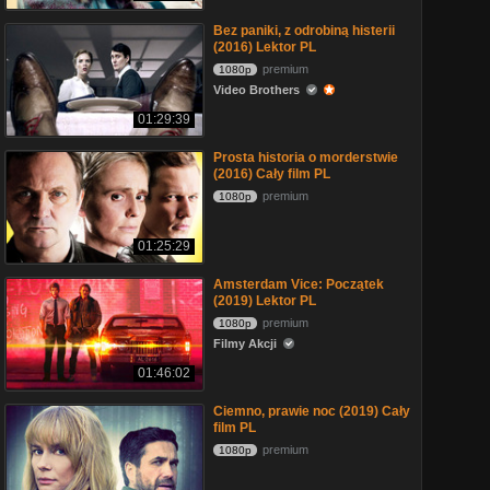
Bez paniki, z odrobiną histerii
(2016) Lektor PL
premium
1080p
Video Brothers
01:29:39
Prosta historia o morderstwie
(2016) Cały film PL
premium
1080p
01:25:29
Amsterdam Vice: Początek
(2019) Lektor PL
premium
1080p
Filmy Akcji
01:46:02
Ciemno, prawie noc (2019) Cały
film PL
premium
1080p