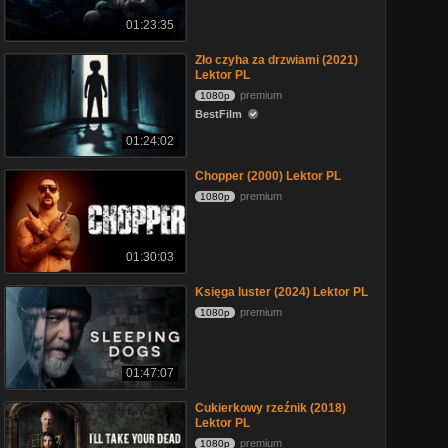
01:23:35
Zło czyha za drzwiami (2021)
Lektor PL
premium
1080p
BestFilm
01:24:02
Chopper (2000) Lektor PL
premium
1080p
01:30:03
Księga luster (2024) Lektor PL
premium
1080p
01:47:07
Cukierkowy rzeźnik (2018)
Lektor PL
premium
1080p