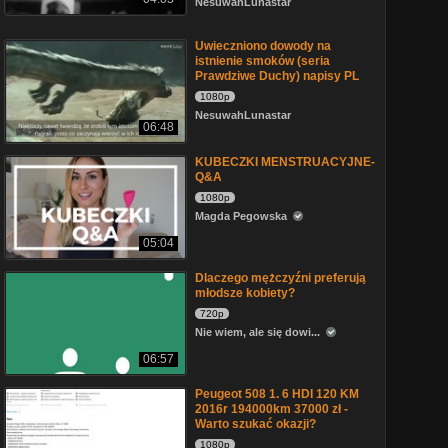
NesuwahLunastar
Uwieczniono dowody na
istnienie smoków (seria
Prawdziwe Duchy) napisy PL
1080p
NesuwahLunastar
06:48
KUBECZKI MENSTRUACYJNE-
Q&A
1080p
Magda Pegowska
05:04
Dlaczego mężczyźni preferują
młodsze kobiety?
720p
Nie wiem, ale się dowi...
06:57
Peugeot 508 1. 6 HDI 120 KM
2016r 194000km 37000 zł -
Warto szukać okazji?
1080p