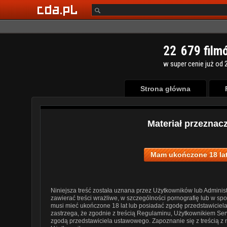
2
2
6
7
9
film
w super cenie już od 2
Strona główna
Materiał przeznac
Mam ukończone 18 lat
Niniejsza treść została uznana przez Użytkowników lub Administ
zawierać treści wrażliwe, w szczególności pornografię lub w s
musi mieć ukończone 18 lat lub posiadać zgodę przedstawiciel
zastrzega, że zgodnie z treścią Regulaminu, Użytkownikiem Ser
zgodą przedstawiciela ustawowego. Zapoznanie się z treścią z