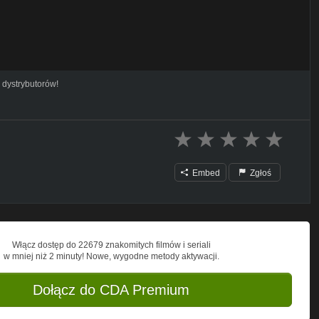
 dystrybutorów!
Embed
Zgłoś
Włącz dostęp do 22679 znakomitych filmów i seriali
w mniej niż 2 minuty! Nowe, wygodne metody aktywacji.
Dołącz do CDA Premium