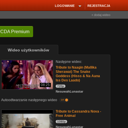
LOGOWANIE
REJESTRACJA
+ dodaj wideo
 CDA Premium
Wideo użytkowników
Następne wideo:
Tribute to Naagin (Mallika
Sherawat) The Snake
Goddess (Hisss & Na Aana
Iss Des Laado)
08:25
720p
NesuwahLunastar
Autoodtwarzanie następnego wideo
on
Tribute to Cassandra Nova -
Free Animal
1080p
NesuwahLunastar