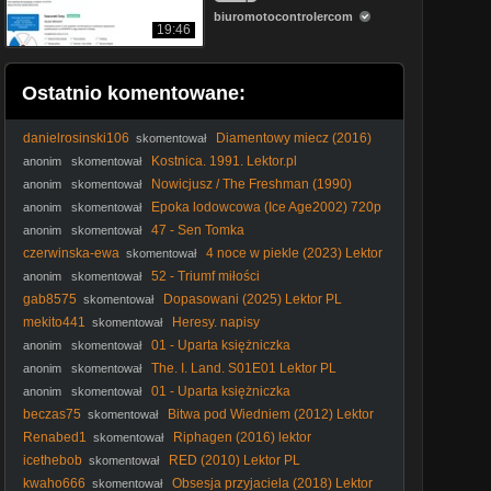
biuromotocontrolercom
19:46
Ostatnio komentowane:
danielrosinski106
Diamentowy miecz (2016)
skomentował
Lektor PL
Kostnica. 1991. Lektor.pl
anonim
skomentował
Nowicjusz / The Freshman (1990)
anonim
skomentował
[Lektor PL]
Epoka lodowcowa (Ice Age2002) 720p
anonim
skomentował
Dubbing Pl 720p.
47 - Sen Tomka
anonim
skomentował
czerwinska-ewa
4 noce w piekle (2023) Lektor
skomentował
PL
52 - Triumf miłości
anonim
skomentował
gab8575
Dopasowani (2025) Lektor PL
skomentował
mekito441
Heresy. napisy
skomentował
01 - Uparta księżniczka
anonim
skomentował
The. I. Land. S01E01 Lektor PL
anonim
skomentował
01 - Uparta księżniczka
anonim
skomentował
beczas75
Bitwa pod Wiedniem (2012) Lektor
skomentował
PL
Renabed1
Riphagen (2016) lektor
skomentował
icethebob
RED (2010) Lektor PL
skomentował
kwaho666
Obsesja przyjaciela (2018) Lektor
skomentował