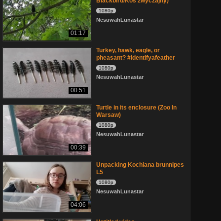
Blackbird/Kos zwyczajny)
1080p
NesuwahLunastar
01:17
Turkey, hawk, eagle, or
pheasant? #identifyafeather
1080p
NesuwahLunastar
00:51
Turtle in its enclosure (Zoo In
Warsaw)
1080p
NesuwahLunastar
00:39
Unpacking Kochiana brunnipes
L5
1080p
NesuwahLunastar
04:06