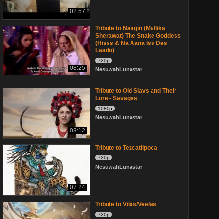
02:57
Tribute to Naagin (Mallika
Sherawat) The Snake Goddess
(Hisss & Na Aana Iss Des
Laado)
720p
08:25
NesuwahLunastar
Tribute to Old Slavs and Their
Lore - Savages
1080p
NesuwahLunastar
03:12
Tribute to Tezcatlipoca
720p
NesuwahLunastar
07:24
Tribute to Vilas/Veelas
720p