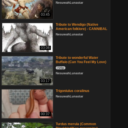
NesuwahLunastar
03:45
Tribute to Wendigo (Native
American folklore) - CANNIBAL
NesuwahLunastar
03:08
Tribute to wonderful Water
Buffalo (Can You Feel My Love)
720p
NesuwahLunastar
03:17
Trigoniulus coralinus
NesuwahLunastar
00:37
Turdus merula (Common