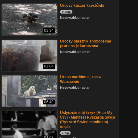
Uroczy kaczor krzyżówki
1080p
NesuwahLunastar
01:34
Uroczy ptasznik Thrixopelma
pruriens je karaczana
NesuwahLunastar
01:04
Ursus maritimus, zoo w
Warszawie
NesuwahLunastar
06:40
Usłyszcie mój krzyk (Hear My
Cry) - Manifest Ryszarda Siwca
(Ryszard Siwiec manifesto)
englis
720p
04:03