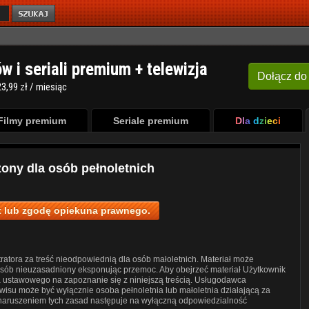
ów i seriali premium + telewizja
Dołącz
do
3,99 zł / miesiąc
Filmy premium
Seriale premium
Dla dzieci
zony dla osób pełnoletnich
 lub zgodę opiekuna prawnego.
ratora za treść nieodpowiednią dla osób małoletnich. Materiał może
posób nieuzasadniony eksponując przemoc. Aby obejrzeć materiał Użytkownik
a ustawowego na zapoznanie się z niniejszą treścią. Usługodawca
wisu może być wyłącznie osoba pełnoletnia lub małoletnia działającą za
 naruszeniem tych zasad następuje na wyłączną odpowiedzialność