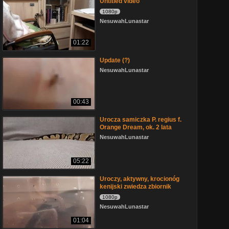
Untitled video
1080p
NesuwahLunastar
01:22
Update (?)
NesuwahLunastar
00:43
Urocza samiczka P. regius f.
Orange Dream, ok. 2 lata
NesuwahLunastar
05:22
Uroczy, aktywny, krocionóg
kenijski zwiedza zbiornik
1080p
NesuwahLunastar
01:04