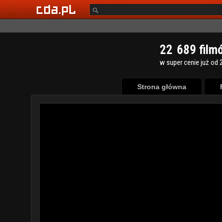
2
2
6
8
9
film
w super cenie już od 2
Strona główna