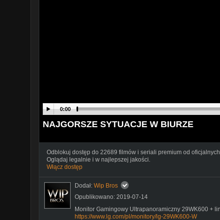
0:00
NAJGORSZE SYTUACJE W BIURZE
Odblokuj dostęp do 22689 filmów i seriali premium od oficjalnych
Oglądaj legalnie i w najlepszej jakości.
Włącz dostęp
Dodał:
Wip Bros
Opublikowano: 2019-07-14
Monitor Gamingowy Ultrapanoramiczny 29WK600 + lin
https://www.lg.com/pl/monitory/lg-29WK600-W