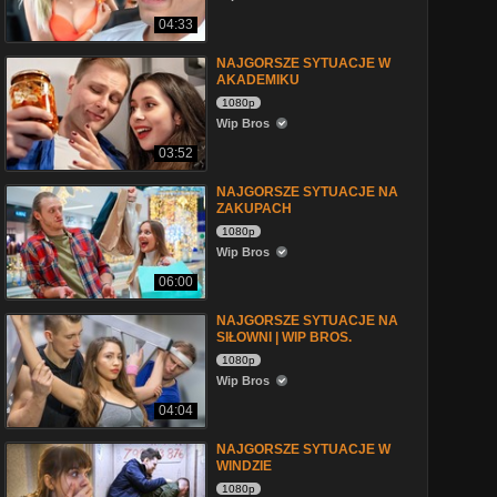
04:33
NAJGORSZE SYTUACJE W
AKADEMIKU
1080p
Wip Bros
03:52
NAJGORSZE SYTUACJE NA
ZAKUPACH
1080p
Wip Bros
06:00
NAJGORSZE SYTUACJE NA
SIŁOWNI | WIP BROS.
1080p
Wip Bros
04:04
NAJGORSZE SYTUACJE W
WINDZIE
1080p