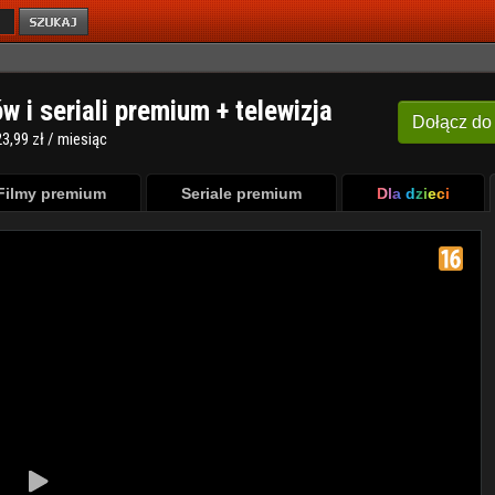
ów i seriali premium + telewizja
Dołącz
do
3,99 zł / miesiąc
Filmy premium
Seriale premium
Dla dzieci