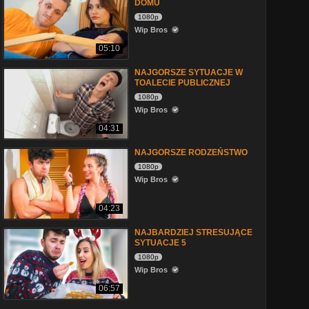
DOMU
1080p
Wip Bros
05:10
NAJGORSZE SYTUACJE W
TOALECIE PUBLICZNEJ
1080p
Wip Bros
04:31
NAJGORSZE RODZEŃSTWO
1080p
Wip Bros
04:23
NAJBARDZIEJ STRESUJĄCE
SYTUACJE 5
1080p
Wip Bros
06:57