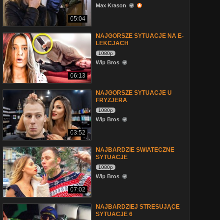
Max Krason
05:04
NAJGORSZE SYTUACJE NA E-
LEKCJACH
1080p
Wip Bros
06:13
NAJGORSZE SYTUACJE U
FRYZJERA
1080p
Wip Bros
03:52
NAJBARDZIE SWIATECZNE
SYTUACJE
1080p
Wip Bros
07:02
NAJBARDZIEJ STRESUJĄCE
SYTUACJE 6