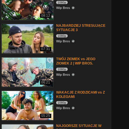
1080p
Wip Bros
08:12
NAJBARDZIEJ STRESUJĄCE
SYTUACJE 3
1080p
Wip Bros
07:31
TWÓJ ZIOMEK vs JEGO
ZIOMEK 2 | WIP BROS.
1080p
Wip Bros
06:21
WAKACJE Z RODZICAMI vs Z
KOLEGAMI
1080p
Wip Bros
05:25
NAJGORSZE SYTUACJE W