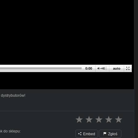
0:00
auto
 dystrybutorów!
k do sklepu:
Embed
Zgłoś