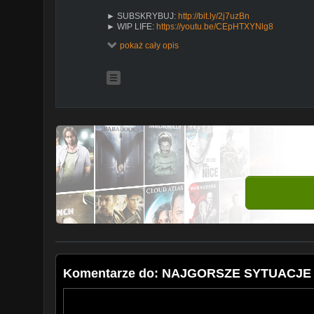
► SUBSKRYBUJ:
http://bit.ly/2j7uzBn
► WIP LIFE:
https://youtu.be/CEpHTXYNlg8
► INSTAGRAM:
https://www.instagram.com/wipbros
pokaż cały opis
Komentarze do: NAJGORSZE SYTUACJE