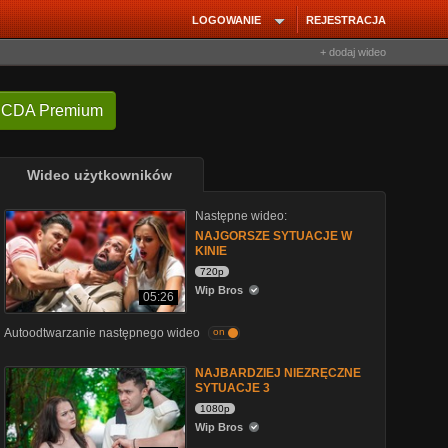
LOGOWANIE
REJESTRACJA
+ dodaj wideo
 CDA Premium
Wideo użytkowników
Następne wideo:
NAJGORSZE SYTUACJE W
KINIE
720p
Wip Bros
05:26
Autoodtwarzanie następnego wideo
on
NAJBARDZIEJ NIEZRĘCZNE
SYTUACJE 3
1080p
Wip Bros