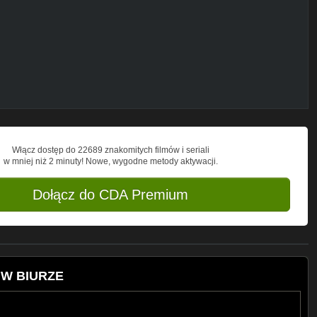
Włącz dostęp do 22689 znakomitych filmów i seriali
w mniej niż 2 minuty! Nowe, wygodne metody aktywacji.
Dołącz do CDA Premium
 W BIURZE