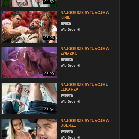
04:52
NAJGORSZE SYTUACJE W
KINIE
720p
Wip Bros
05:26
NAJGORSZE SYTUACJE W
ZWIĄZKU
1080p
Wip Bros
05:20
NAJGORSZE SYTUACJE U
LEKARZA
1080p
Wip Bros
06:04
NAJGORSZE SYTUACJE W
UBERZE
1080p
Wip Bros