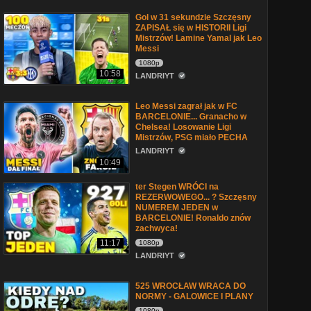
Gol w 31 sekundzie Szczęsny
ZAPISAŁ się w HISTORII Ligi
Mistrzów! Lamine Yamal jak Leo
Messi
1080p
10:58
LANDRIYT
Leo Messi zagrał jak w FC
BARCELONIE... Granacho w
Chelsea! Losowanie Ligi
Mistrzów, PSG miało PECHA
LANDRIYT
10:49
ter Stegen WRÓCI na
REZERWOWEGO... ? Szczęsny
NUMEREM JEDEN w
BARCELONIE! Ronaldo znów
zachwyca!
11:17
1080p
LANDRIYT
525 WROCŁAW WRACA DO
NORMY - GALOWICE I PLANY
1080p