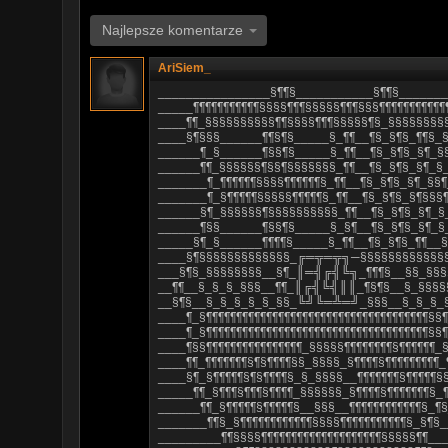
Najlepsze komentarze
AriSiem_
________________§¶¶§___________§¶¶§______
_____¶¶¶¶¶¶¶¶¶¶¶§§§§¶¶¶§§§§§¶¶¶§§§¶¶¶¶¶¶¶¶¶¶¶
____¶¶_§§§§§§§§§§¶¶§§§§¶¶¶§§§§§¶§_§§§§§§§§
____§¶§§§______¶¶§¶§_____§_¶¶__¶§_§¶§_¶¶§_
______¶_§______¶§§¶§_____§_¶¶__¶§_§¶§_§¶_§
______¶¶_§§§§§§¶§§¶§§§§§§§_¶¶__¶§_§¶§_§¶_§
_______¶_¶¶¶¶¶¶§§§§¶¶¶¶¶¶§_¶¶__¶§_§¶§_§¶_§§
_______¶_§¶¶¶¶¶§§§§§¶¶¶¶¶§_¶¶__¶§_§¶§_§¶§§§
______§¶_§§§§§§¶§§§§§§§§§§_¶¶__¶§_§¶§_§¶_§
______¶§§______¶§§¶§_____§_§¶__¶§_§¶§_§¶_§
_____§¶_§______¶¶¶¶§_____§_¶¶__¶§_§¶§_¶¶__
____§¶§§§§§§§§§§§§§_╔═╦═╦╗─§§§§§§§§§§§§§
___§¶§_§§§§§§§§__§¶_║═╣╔╣╚╗_¶¶¶§__§§_§§§
__¶¶__§_§_§_§§§__¶¶_║╔╣╚╣║║_¶§¶§__§_§§§§
__§¶§__§_§_§_§_§_§§_╚╝╚═╩═╝_§§§__§_§_§_§
____¶_§¶¶¶¶¶¶¶¶¶¶¶¶¶¶¶¶¶¶¶¶¶¶¶¶¶¶¶¶¶¶¶¶¶¶¶¶¶§§
____¶_§¶¶¶¶¶¶¶¶¶¶¶¶¶¶¶¶¶¶¶¶¶¶¶¶¶¶¶¶¶¶¶¶¶¶¶¶¶§§
____¶§§¶¶¶¶¶¶¶¶¶¶¶¶¶¶¶¶_§§§§§¶¶¶¶¶¶¶¶§¶¶¶¶¶¶_
____¶¶_¶¶¶¶¶¶¶§¶§¶¶¶¶§§_§§§§_§¶¶¶¶§¶¶¶¶¶¶¶¶¶_
____§¶_§¶¶¶¶¶§¶§¶¶¶¶§_§_§§§§__¶¶¶¶¶¶¶§¶¶¶¶¶§
_____¶¶_§¶¶¶§¶¶¶§¶¶¶¶_§§§§§§_§¶¶¶¶§¶¶¶¶¶¶¶§_
______¶¶_§¶¶¶¶¶§¶¶¶¶¶§__§§§__¶¶¶¶¶¶¶¶¶¶¶¶§_¶
_______¶¶§_§¶¶¶¶¶¶¶¶¶¶¶¶§§§§¶¶¶¶¶¶¶¶¶¶¶§_§¶§
_________¶¶§§§§¶¶¶¶¶¶¶¶¶¶¶¶¶¶¶¶¶¶¶¶§§§§§¶¶__