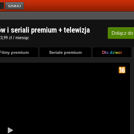
ów i seriali premium + telewizja
Dołącz
do
3,99 zł / miesiąc
Filmy premium
Seriale premium
Dla dzieci