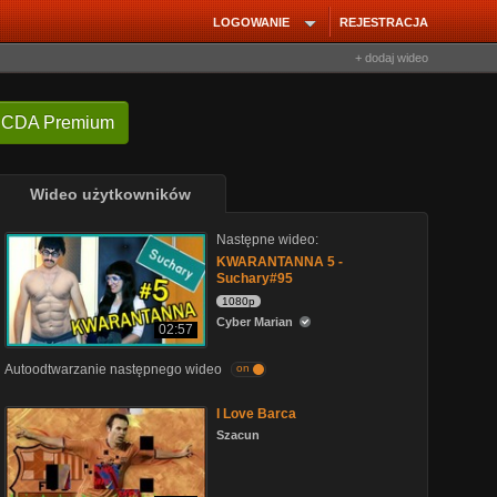
LOGOWANIE
REJESTRACJA
+ dodaj wideo
 CDA Premium
Wideo użytkowników
Następne wideo:
KWARANTANNA 5 -
Suchary#95
1080p
Cyber Marian
02:57
Autoodtwarzanie następnego wideo
on
I Love Barca
Szacun