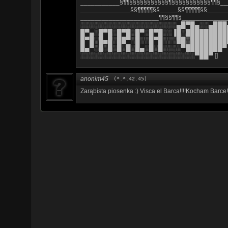
___________§¶¶§§§§§§§§§§§¶§§§§§§§§§§§¶¶§__
______________§§¶¶¶¶¶§§_____§§¶¶¶¶¶§§_____
______________________¶¶§§¶¶§____________
░░░░░░░░░░░░░░░░░░░░░▄█▀█▄░░▄███
█▀▄░█▀█░█▀█░█▀░█▀█░░▐█░█████████
█▀█░█▄█░██▀░█░░█▀█░░░██▒████████
█▄▀░█░█░█░█░█▄░█░█░░░░▀████████▀
░░░░░░░░░░░░░░░░░░░░░░░░░▀██▀ ]]
anonim45
(*.*.42.45)
Zarąbista piosenka :) Visca el Barca!!!!Kocham Barce!