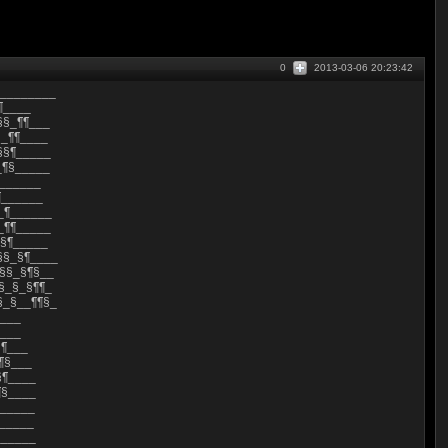
0
2013-03-06 20:23:42
_________
¶____
§§_¶¶___
§_¶¶____
§§¶_____
_¶§_____
¶______
¶______
_¶______
_¶¶_____
§§¶_____
§_§¶____
§§_§¶§__
§_§_§¶¶_
_§__¶¶§_
¶___
¶___
§¶___
¶§___
§¶____
¶§____
§_____
______
______