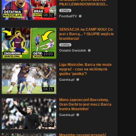
PIŁKI LEWANDOWSKIEGO...
1080p
08:32
FootballTV
SENSACJA na CAMP NOU! Co
jest z Barcą... ? GŁUPIE wejście
bramkarza!
1080p
Ostatni Gwizdek
10:03
Liga Mistrzów. Barca nie może
wygrać - czas na wciśnięcie
guzika 'panika'?
Gazeta.pl
04:15
Mimo zaprzeczeń Barcelony,
Gran Derbi to jest mecz Barca
kontra Mourinho!
Gazeta.pl
02:56
Mourinho zasypał przepaść