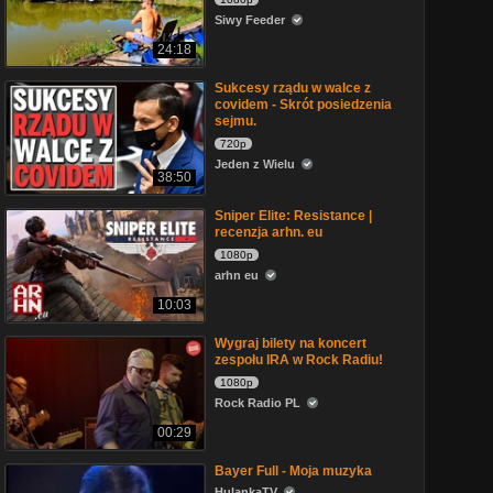
Siwy Feeder
24:18
Sukcesy rządu w walce z
covidem - Skrót posiedzenia
sejmu.
720p
Jeden z Wielu
38:50
Sniper Elite: Resistance |
recenzja arhn. eu
1080p
arhn eu
10:03
Wygraj bilety na koncert
zespołu IRA w Rock Radiu!
1080p
Rock Radio PL
00:29
Bayer Full - Moja muzyka
HulankaTV