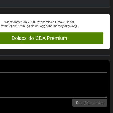
Włącz dostęp do 22689 znakomitych filmów i seriali
w mniej niż 2 minuty! Nowe, wygodne metody aktywacji.
Dołącz do CDA Premium
Dodaj komentarz