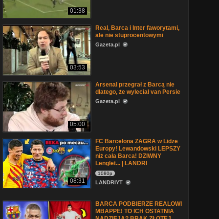
01:38
Real, Barca i Inter faworytami,
ale nie stuprocentowymi
Gazeta.pl
03:53
Arsenal przegrał z Barcą nie
dlatego, że wyleciał van Persie
Gazeta.pl
05:00
FC Barcelona ZAGRA w Lidze
Europy! Lewandowski LEPSZY
niż cała Barca! DZIWNY
Lenglet... | LANDRI
1080p
08:31
LANDRIYT
BARCA PODBIERZE REALOWI
MBAPPE! TO ICH OSTATNIA
NADZIEJA? BRAK ZŁOTEJ