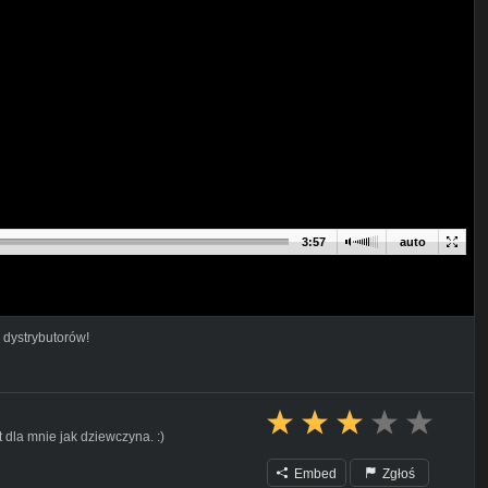
3:57
auto
 dystrybutorów!
 dla mnie jak dziewczyna. :)
Embed
Zgłoś