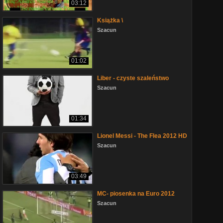
03:12
Książka \
Szacun
01:02
Liber - czyste szaleństwo
Szacun
01:34
Lionel Messi - The Flea 2012 HD
Szacun
03:49
MC- piosenka na Euro 2012
Szacun