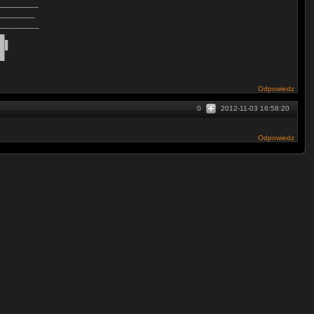
________
________
_________
▄
█▌
█
Odpowiedz
0
2012-11-03 16:58:20
Odpowiedz