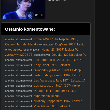
05:14
Ostatnio komentowane:
Kobieta-Wąż / The Reptile (1966)
anonim
skomentował
[Lektor PL]
Cezary_Jan_de_Marat
DogMan (2023) Lektor
skomentował
PL
elkoglasgow
Numer 23 (2007) [Lektor PL] -
skomentował
The Number 23
zyckasylwia2904-78
DogMan (2023) Lektor PL
skomentował
The Forest Hills - 2023 - [NAPISY PL]
anonim
skomentował
Easy. Rider. 1969. Lektor.pl
anonim
skomentował
Swobodny. jeździec. 1969. Lektor.pl
anonim
skomentował
Jeden. fałszywy. ruch. 1992. Lektor.pl
anonim
skomentował
Les. Valseuses. Jaja. 1974. Lektor.pl. AI
anonim
skomentował
Les valseuses - JAJA. (1974) lektor
anonim
skomentował
Peppermint Frappe 1967 Lektor
anonim
skomentował
superniania. s1e06
anonim
skomentował
Mrożony. Peppermint. 1967. Lektor.pl
anonim
skomentował
Viva. Maria. 1965. Lektor.pl
anonim
skomentował