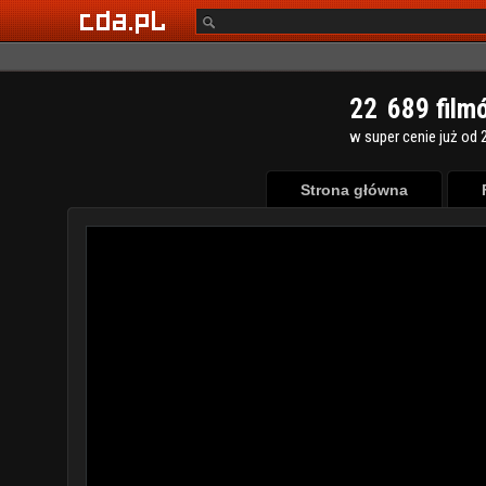
2
2
6
8
9
film
w super cenie już od 2
Strona główna