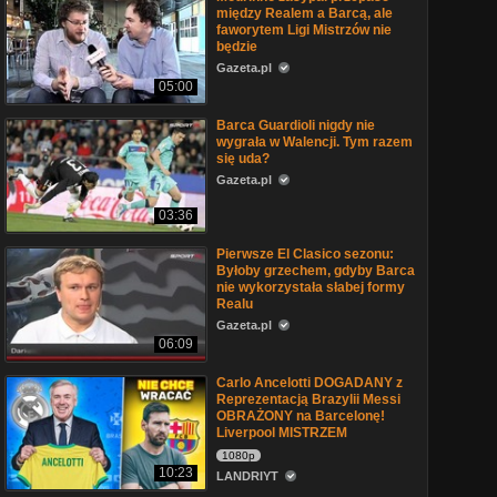
między Realem a Barcą, ale
faworytem Ligi Mistrzów nie
będzie
Gazeta.pl
05:00
Barca Guardioli nigdy nie
wygrała w Walencji. Tym razem
się uda?
Gazeta.pl
03:36
Pierwsze El Clasico sezonu:
Byłoby grzechem, gdyby Barca
nie wykorzystała słabej formy
Realu
Gazeta.pl
06:09
Carlo Ancelotti DOGADANY z
Reprezentacją Brazylii Messi
OBRAŻONY na Barcelonę!
Liverpool MISTRZEM
1080p
10:23
LANDRIYT