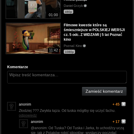
Daniel Grzyb
480p
01:00
Filmowe kwestie które są
śmieszniejsze w POLSKIEJ WERSJI
cz. 5 odc. Z WIDZAMI | 5 lat Poznać
kino
Poznać Kino
11:42
1080p
Komentarze
Zamieść komentarz
anonim
+ 45
Złodziej ??? Zwykła łajza. Od tuska mógłby się uczyć fachu.
odpowiedz
anonim
+ 17
@anonim: Od Tuska? Od Tuska i Jarka, to uchodźcy uczą
się, jak z Polaków robić idiootów- wystarczy poczytać