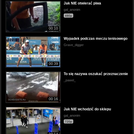
Jak NIE otwierać piwa
gal_anonim
480p
00:10
Wypadek podczas meczu tenisowego
Grave_digger
00:39
To się nazywa oszukać przeznaczenie
_pawel_
00:16
Jak NIE wchodzić do sklepu
gal_anonim
720p