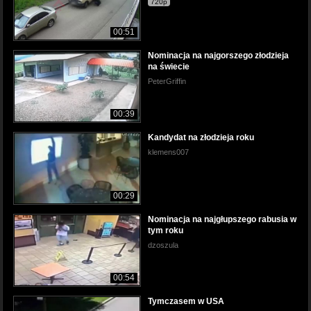
720p
00:51
Nominacja na najgorszego złodzieja
na świecie
PeterGriffin
00:39
Kandydat na złodzieja roku
klemens007
00:29
Nominacja na najgłupszego rabusia w
tym roku
dzoszula
00:54
Tymczasem w USA