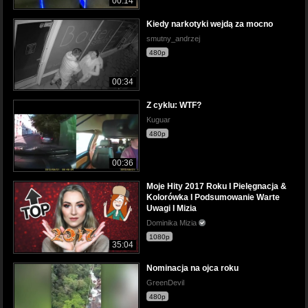
00:14
Kiedy narkotyki wejdą za mocno
smutny_andrzej
480p
00:34
Z cyklu: WTF?
Kuguar
480p
00:36
Moje Hity 2017 Roku I Pielęgnacja &
Kolorówka I Podsumowanie Warte
Uwagi I Mizia
Dominika Mizia
1080p
35:04
Nominacja na ojca roku
GreenDevil
480p