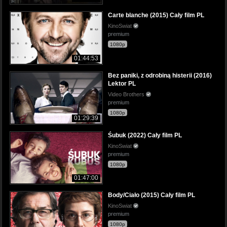
Carte blanche (2015) Cały film PL
KinoSwiat
premium
1080p
01:44:53
Bez paniki, z odrobiną histerii (2016)
Lektor PL
Video Brothers
premium
1080p
01:29:39
Śubuk (2022) Cały film PL
KinoSwiat
premium
1080p
01:47:00
Body/Ciało (2015) Cały film PL
KinoSwiat
premium
1080p