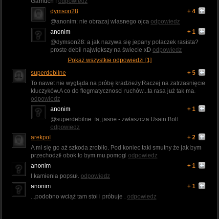
Garnuch !
odpowiedz
dymson28
+ 4
@anonim: nie obrazaj wlasnego ojca
odpowiedz
anonim
+ 1
@dymson28: a jak nazywa się jepany polaczek rasista?
proste debil największy na świecie xD
odpowiedz
Pokaż wszystkie odpowiedzi [1]
superdebilne
+ 5
To nawet nie wygląda na próbę kradzieży.Raczej na zatrzasnięcie
kluczyków.A co do flegmatycznosci ruchów...ta rasa już tak ma.
odpowiedz
anonim
+ 1
@superdebilne: ta, jasne - zwłaszcza Usain Bolt...
odpowiedz
arekpol
+ 2
A mi się go aż szkoda zrobiło. Pod koniec taki smutny że jak bym
przechodził obok to bym mu pomogl
odpowiedz
anonim
+ 1
I kamienia popsuł.
odpowiedz
anonim
+ 1
...podobno wciąż tam stoi i próbuje .
odpowiedz