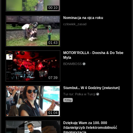
00:10
Nominacja na ojca roku
czlowiek_zasad
01:43
MOTOR'ROLLA - Doosha & Do Tebe
Myla
BDNMBOSS
07:39
Stambuł... W 4 Godziny [zwiastun]
Tur-tur: Polka w Turcji
720p
01:04
Dziękuję Wam za 100. 000
#danielgrzyb #elektromobilność
#motoryzacja