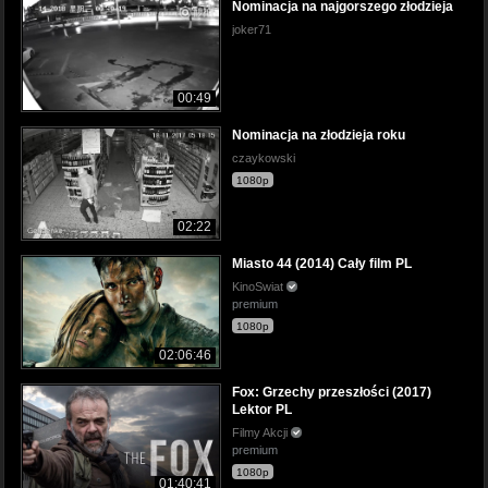
Nominacja na najgorszego złodzieja
joker71
00:49
Nominacja na złodzieja roku
czaykowski
1080p
02:22
Miasto 44 (2014) Cały film PL
KinoSwiat
premium
1080p
02:06:46
Fox: Grzechy przeszłości (2017)
Lektor PL
Filmy Akcji
premium
1080p
01:40:41