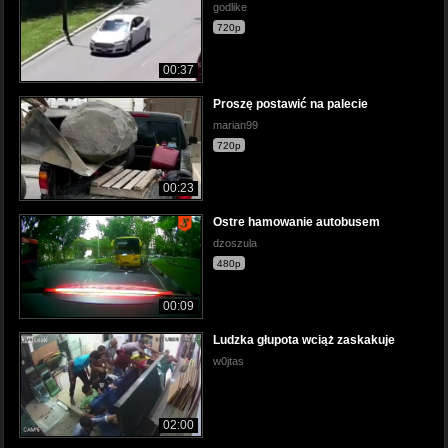
godlike
720p
00:37
Proszę postawić na palecie
marian99
720p
00:23
Ostre hamowanie autobusem
dzoszula
480p
00:09
Ludzka głupota wciąż zaskakuje
w0jtas
02:00