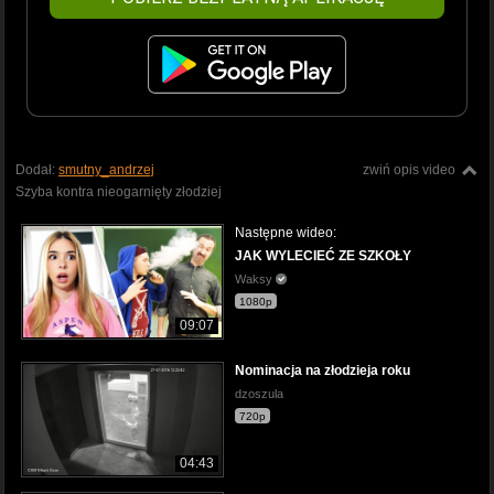
Dodał:
smutny_andrzej
zwiń opis video
Szyba kontra nieogarnięty złodziej
Następne wideo:
JAK WYLECIEĆ ZE SZKOŁY
Waksy
1080p
09:07
Nominacja na złodzieja roku
dzoszula
720p
04:43