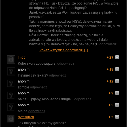
strony na Fb. Tusk krzyczał, że pociągnie PiS., w tym Zibrę
do odpowiedzialności- ilu pociągnął?
Jarek krzyczał, że za PO i Tuskiem zatrzasną się kraty- ilu
posadził?
Tak na marginesie, pozfrów HGW., dziewczyna ma sie
dobrze, pomimo tego, że Polacy wylądowali na bruku, a i w
tle są trupy- czyli zabójstwa.
Póki Donwk i Jarek na zmianę rządzą, nic im nie
zabraknie; ale wy jełopy, chodźcie na wybory i dalej
bawcie się "w demokrację" - he, he- ha, ha ;D
odpowiedz
Pokaż wszystkie odpowiedzi [1]
lm65
+ 27
Kolor skóry zobowiązuje.
odpowiedz
anonim
+ 18
Inżynier czy lekarz?
odpowiedz
anonim
+ 12
zombie
odpowiedz
anonim
+ 9
na haju, pijany, albo jedno i drugie...
odpowiedz
anonim
+ 5
Małpa
odpowiedz
dymson28
+ 5
Jak nazywa sie czarny garnek?