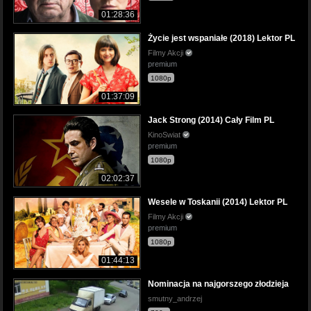
01:28:36
Życie jest wspaniałe (2018) Lektor PL
Filmy Akcji
premium
1080p
01:37:09
Jack Strong (2014) Cały Film PL
KinoSwiat
premium
1080p
02:02:37
Wesele w Toskanii (2014) Lektor PL
Filmy Akcji
premium
1080p
01:44:13
Nominacja na najgorszego złodzieja
smutny_andrzej