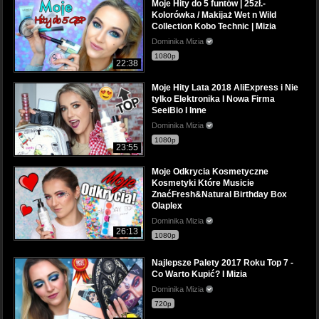
Moje Hity do 5 funtów | 25zł.-
Kolorówka / Makijaż Wet n Wild
Collection Kobo Technic | Mizia
Dominika Mizia
1080p
22:38
Moje Hity Lata 2018 AliExpress i Nie
tylko Elektronika I Nowa Firma
SeeiBio I Inne
Dominika Mizia
1080p
23:55
Moje Odkrycia Kosmetyczne
Kosmetyki Które Musicie
ZnaćFresh&Natural Birthday Box
Olaplex
Dominika Mizia
26:13
1080p
Najlepsze Palety 2017 Roku Top 7 -
Co Warto Kupić? I Mizia
Dominika Mizia
720p