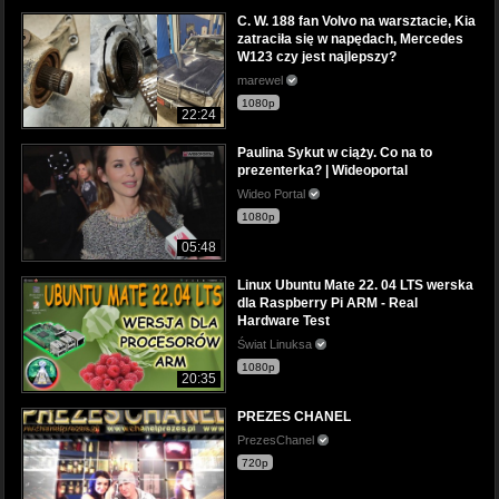
C. W. 188 fan Volvo na warsztacie, Kia
zatraciła się w napędach, Mercedes
W123 czy jest najlepszy?
marewel
1080p
22:24
Paulina Sykut w ciąży. Co na to
prezenterka? | Wideoportal
Wideo Portal
1080p
05:48
Linux Ubuntu Mate 22. 04 LTS werska
dla Raspberry Pi ARM - Real
Hardware Test
Świat Linuksa
1080p
20:35
PREZES CHANEL
PrezesChanel
720p