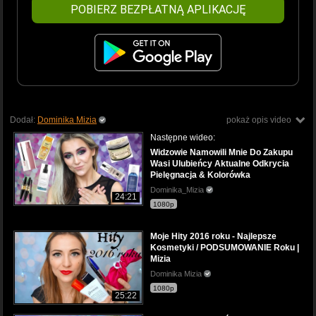
POBIERZ BEZPŁATNĄ APLIKACJĘ
Dodał:
Dominika Mizia
pokaż opis video
Następne wideo:
Widzowie Namowili Mnie Do Zakupu
Wasi Ulubieńcy Aktualne Odkrycia
Pielęgnacja & Kolorówka
Dominika_Mizia
24:21
1080p
Moje Hity 2016 roku - Najlepsze
Kosmetyki / PODSUMOWANIE Roku |
Mizia
Dominika Mizia
1080p
25:22