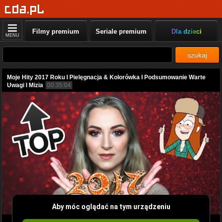
Filmy premium
Seriale premium
Dla dzieci
MENU
szukaj
Moje Hity 2017 Roku I Pielęgnacja & Kolorówka I Podsumowanie Warte
Uwagi I Mizia
00:35:04
Aby móc oglądać na tym urządzeniu