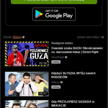
Dodał:
Waksy
pokaż opis video
Następne wideo:
Cwaniak szuka GUZA! Obcokrajowiec
vs. warszawski łobuz | Street Fight
StreetFight
1080p
02:28
Gdybyś SŁYSZAŁ MYŚLI swoich
RODZICÓW
Waksy
1080p
06:57
Gdy PRZYŁAPIESZ SĄSIADA w
WAKACJE