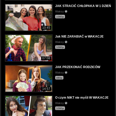
JAK STRACIĆ CHŁOPAKA W 1 DZIEŃ
Waksy
1080p
10:45
Jak NIE ZARABIAĆ w WAKACJE
Waksy
1080p
07:08
JAK PRZEKONAĆ RODZICÓW
Waksy
480p
14:57
O czym NIKT nie myśli W WAKACJE
Waksy
1080p