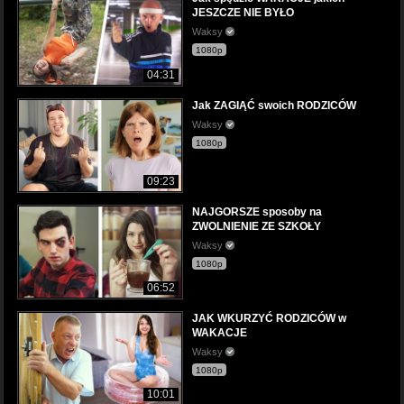
JESZCZE NIE BYŁO
Waksy
1080p
04:31
Jak ZAGIĄĆ swoich RODZICÓW
Waksy
1080p
09:23
NAJGORSZE sposoby na
ZWOLNIENIE ZE SZKOŁY
Waksy
1080p
06:52
JAK WKURZYĆ RODZICÓW w
WAKACJE
Waksy
1080p
10:01