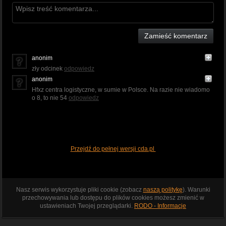
Zamieść komentarz
anonim
zły odcinek
odpowiedz
anonim
Hfxz centra logistyczne, w sumie w Polsce. Na razie nie wiadomo
o 8, to nie 54
odpowiedz
Przejdź do pełnej wersji cda.pl
Nasz serwis wykorzystuje pliki cookie (zobacz
naszą politykę
). Warunki
przechowywania lub dostępu do plików cookies możesz zmienić w
ustawieniach Twojej przeglądarki.
RODO - Informacje