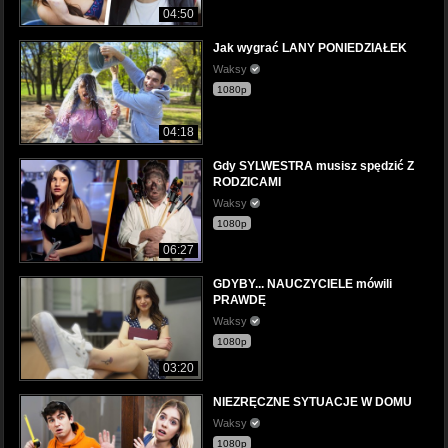
04:50
Jak wygrać LANY PONIEDZIAŁEK
Waksy
1080p
04:18
Gdy SYLWESTRA musisz spędzić Z
RODZICAMI
Waksy
1080p
06:27
GDYBY... NAUCZYCIELE mówili
PRAWDĘ
Waksy
1080p
03:20
NIEZRĘCZNE SYTUACJE W DOMU
Waksy
1080p