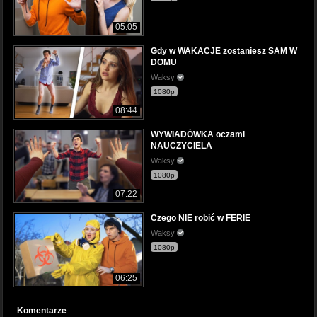
05:05
Gdy w WAKACJE zostaniesz SAM W
DOMU
Waksy
1080p
08:44
WYWIADÓWKA oczami
NAUCZYCIELA
Waksy
1080p
07:22
Czego NIE robić w FERIE
Waksy
1080p
06:25
Komentarze