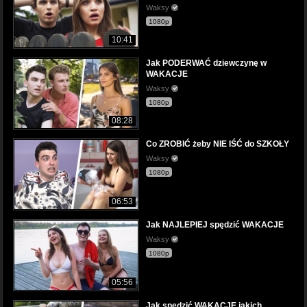
Waksy
1080p
10:41
Jak PODERWAĆ dziewczynę w
WAKACJE
Waksy
1080p
08:28
Co ZROBIĆ żeby NIE IŚĆ do SZKOŁY
Waksy
1080p
06:53
Jak NAJLEPIEJ spędzić WAKACJE
Waksy
1080p
05:56
Jak spędzić WAKACJE jakich