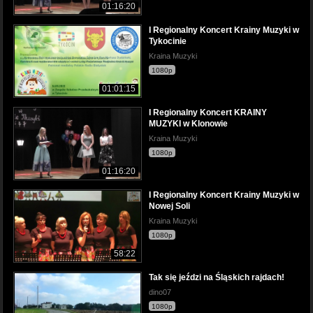
01:16:20
I Regionalny Koncert Krainy Muzyki w
Tykocinie
Kraina Muzyki
1080p
01:01:15
I Regionalny Koncert KRAINY
MUZYKI w Klonowie
Kraina Muzyki
1080p
01:16:20
I Regionalny Koncert Krainy Muzyki w
Nowej Soli
Kraina Muzyki
1080p
58:22
Tak się jeździ na Śląskich rajdach!
dino07
1080p