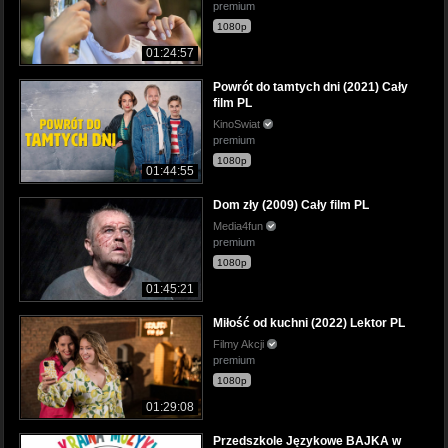
premium
1080p
01:24:57
Powrót do tamtych dni (2021) Cały
film PL
KinoSwiat
premium
1080p
01:44:55
Dom zły (2009) Cały film PL
Media4fun
premium
1080p
01:45:21
Miłość od kuchni (2022) Lektor PL
Filmy Akcji
premium
1080p
01:29:08
Przedszkole Językowe BAJKA w