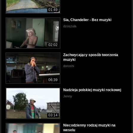
01:49
Sia, Chandelier - Bez muzyki
dzoszula
02:02
Zachwycający sposób tworzenia
muzyki
doroshi
06:39
Nadzieja polskiej muzyki rockowej
Jenny
03:14
Niecodzienny rodzaj muzyki na
weselu