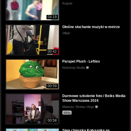
Kuguar
04:19
Głośne słuchanie muzyki w metrze
Villain
00:42
Parapet Plush - Lefties
Kineskop Studio
00:59
Darmowe szkolenie foto / Beiks Media
Show Warszawa 2024
Mateusz Strelau Vlogs
480p
00:58
Siwa chmurka Kołysanka na