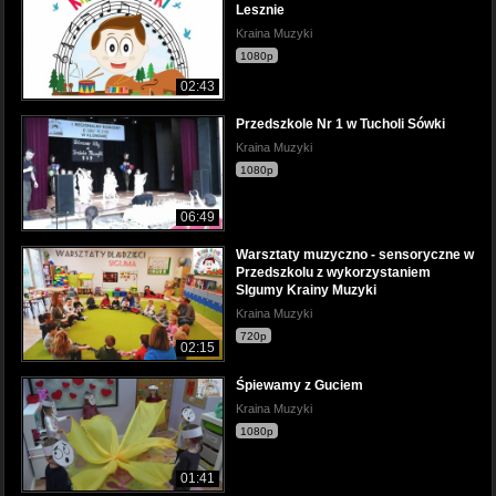
Lesznie
Kraina Muzyki
1080p
02:43
Przedszkole Nr 1 w Tucholi Sówki
Kraina Muzyki
1080p
06:49
Warsztaty muzyczno - sensoryczne w
Przedszkolu z wykorzystaniem
SIgumy Krainy Muzyki
Kraina Muzyki
720p
02:15
Śpiewamy z Guciem
Kraina Muzyki
1080p
01:41