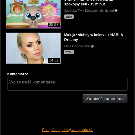
spokojny sen - 35 minut
Jagódka TV - Kołysanki dla dzieci
480p
35:58
Makijaż ślubny w kolorze z NABLA
Dreamy
Maja Ogonowska
720p
24:32
Komentarze
Zamieść komentarz
Przejdź do pełnej wersji cda.pl