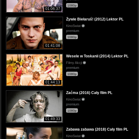
1080p
01:06:37
Żywie Biełaruś! (2012) Lektor PL
KinoSwiat
premium
1080p
01:41:08
Wesele w Toskanii (2014) Lektor PL
Filmy Akcji
premium
1080p
01:44:13
Zaćma (2016) Cały film PL
KinoSwiat
premium
1080p
01:49:33
Zabawa zabawa (2018) Cały film PL
KinoSwiat