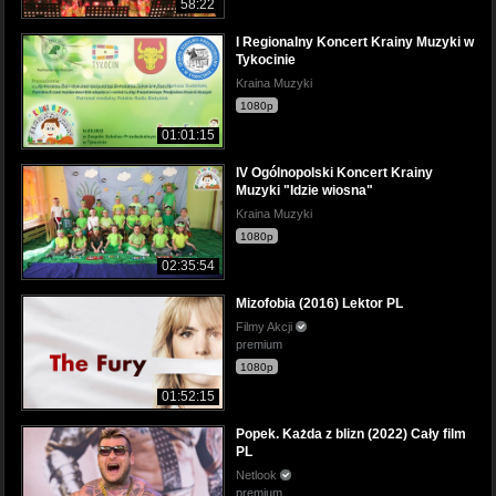
58:22
I Regionalny Koncert Krainy Muzyki w
Tykocinie
Kraina Muzyki
1080p
01:01:15
IV Ogólnopolski Koncert Krainy
Muzyki "Idzie wiosna"
Kraina Muzyki
1080p
02:35:54
Mizofobia (2016) Lektor PL
Filmy Akcji
premium
1080p
01:52:15
Popek. Każda z blizn (2022) Cały film
PL
Netlook
premium