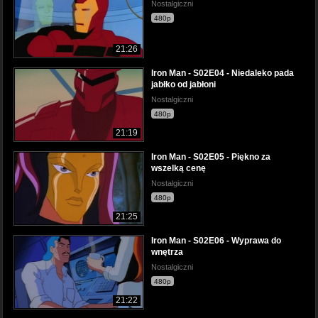
Nostalgiczni
480p
21:26
Iron Man - S02E04 - Niedaleko pada
jabłko od jabłoni
Nostalgiczni
480p
21:19
Iron Man - S02E05 - Piękno za
wszelką cenę
Nostalgiczni
480p
21:25
Iron Man - S02E06 - Wyprawa do
wnętrza
Nostalgiczni
480p
21:22