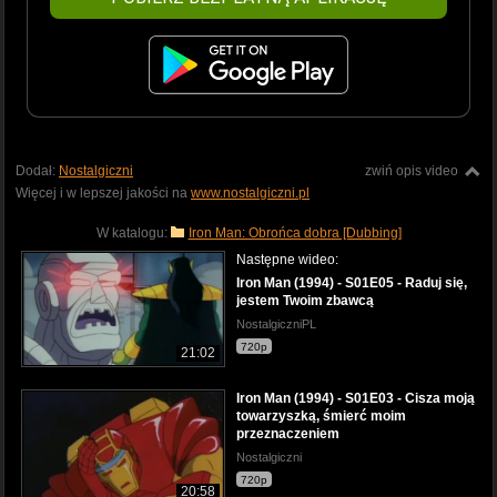
Dodał:
Nostalgiczni
zwiń opis video
Więcej i w lepszej jakości na
www.nostalgiczni.pl
W katalogu:
Iron Man: Obrońca dobra [Dubbing]
Następne wideo:
Iron Man (1994) - S01E05 - Raduj się,
jestem Twoim zbawcą
NostalgiczniPL
720p
21:02
Iron Man (1994) - S01E03 - Cisza moją
towarzyszką, śmierć moim
przeznaczeniem
Nostalgiczni
720p
20:58