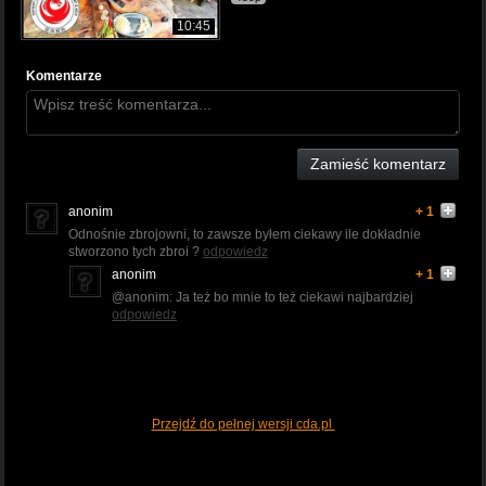
10:45
Komentarze
Zamieść komentarz
anonim
+ 1
Odnośnie zbrojowni, to zawsze byłem ciekawy ile dokładnie
stworzono tych zbroi ?
odpowiedz
anonim
+ 1
@anonim: Ja też bo mnie to też ciekawi najbardziej
odpowiedz
Przejdź do pełnej wersji cda.pl