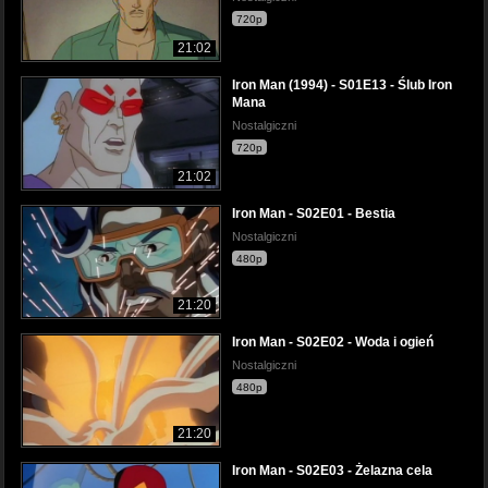
720p
21:02
Iron Man (1994) - S01E13 - Ślub Iron
Mana
Nostalgiczni
720p
21:02
Iron Man - S02E01 - Bestia
Nostalgiczni
480p
21:20
Iron Man - S02E02 - Woda i ogień
Nostalgiczni
480p
21:20
Iron Man - S02E03 - Żelazna cela