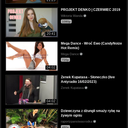
PROJEKT DENKO | CZERWIEC 2019
Wiktoria Wanda
1080p
20:41
Mega Dance - Wroć Ewo (CandyNoize
Hot Remix)
Mega-Dance
720p
04:02
Zenek Kupatasa - Słoneczko (live
Antyradio 16/02/2023)
Zenek Kupatasa
04:02
Dziewczyna z dżungli smaży rybę na
żywym ogniu
raportzpanstwasrodka
480p