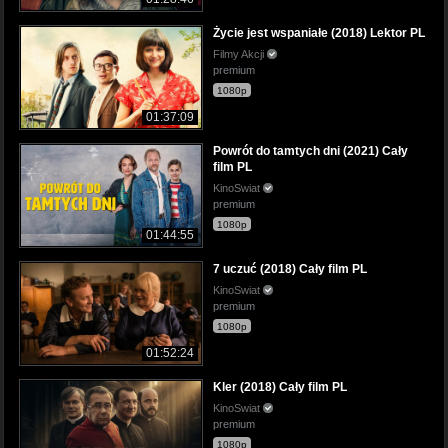
Życie jest wspaniałe (2018) Lektor PL
Filmy Akcji
premium
1080p
01:37:09
Powrót do tamtych dni (2021) Cały
film PL
KinoSwiat
premium
1080p
01:44:55
7 uczuć (2018) Cały film PL
KinoSwiat
premium
1080p
01:52:24
Kler (2018) Cały film PL
KinoSwiat
premium
1080p