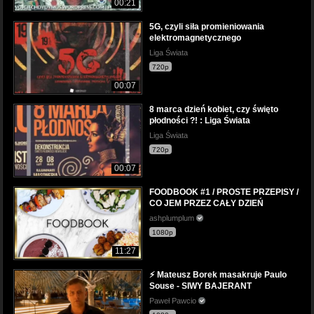
00:21
5G, czyli siła promieniowania
elektromagnetycznego
Liga Świata
720p
00:07
8 marca dzień kobiet, czy święto
płodności ?! : Liga Świata
Liga Świata
720p
00:07
FOODBOOK #1 / PROSTE PRZEPISY /
CO JEM PRZEZ CAŁY DZIEŃ
ashplumplum
1080p
11:27
⚡ Mateusz Borek masakruje Paulo
Souse - SIWY BAJERANT
Paweł Pawcio