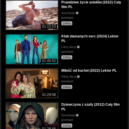
Prawdziwe życie aniołów (2022) Cały
film PL
KinoSwiat
premium
1080p
01:15:53
Klub złamanych serc (2024) Lektor
PL
Filmy Akcji
premium
1080p
01:40:52
Miłość od kuchni (2022) Lektor PL
Filmy Akcji
premium
1080p
01:29:08
Dziewczyna z szafy (2012) Cały film
PL
KinoSwiat
premium
1080p
01:28:46