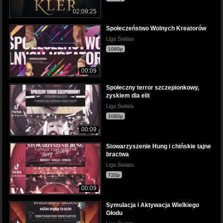
02:09:25
Społeczeństwo Wolnych Kreatorów
Liga Świata
1080p
00:09
Społeczny terror szczepionkowy,
zyskiem dla elit
Liga Świata
1080p
00:09
Stowarzyszenie Hung i chińskie tajne
bractwa
Liga Świata
720p
00:09
Symulacja i Aktywacja Wielkiego
Głodu