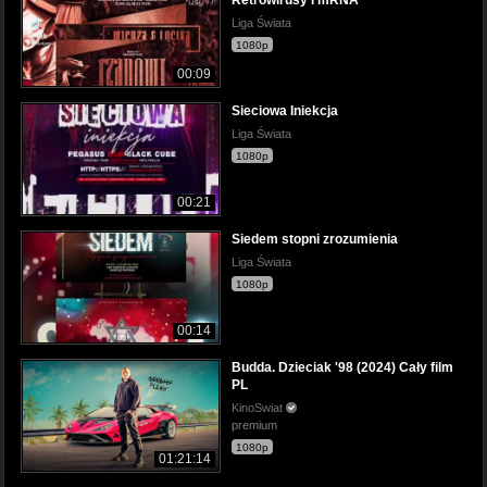
Liga Świata
1080p
00:09
Sieciowa Iniekcja
Liga Świata
1080p
00:21
Siedem stopni zrozumienia
Liga Świata
1080p
00:14
Budda. Dzieciak '98 (2024) Cały film
PL
KinoSwiat
premium
1080p
01:21:14