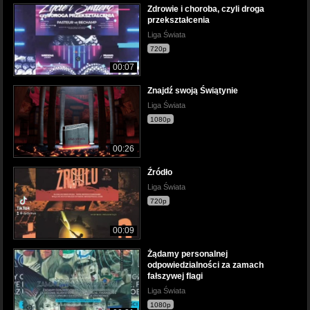
Zdrowie i choroba, czyli droga
przekształcenia
Liga Świata
720p
00:07
Znajdź swoją Świątynie
Liga Świata
1080p
00:26
Źródło
Liga Świata
720p
00:09
Żądamy personalnej
odpowiedzialności za zamach
fałszywej flagi
Liga Świata
1080p