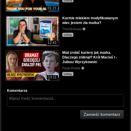
1080p
01:21
Karmie mlekiem modyfikowanym
wiec jestem zła matka?
TheOleskaaa
1080p
12:41
Miał zrobić karierę jak matka.
Dlaczego zniknął? Król Maciuś I -
Juliusz Wyrzykowski
Paula Rodak
1080p
13:11
Komentarze
Zamieść komentarz