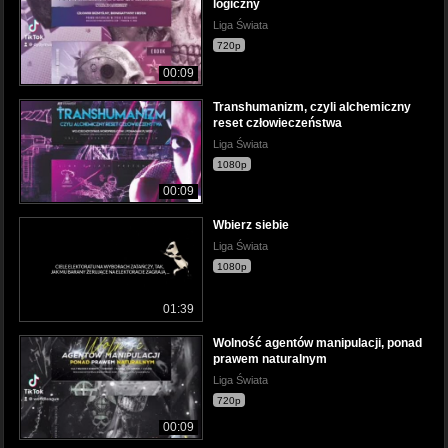
logiczny
Liga Świata
720p
00:09
Transhumanizm, czyli alchemiczny
reset człowieczeństwa
Liga Świata
1080p
00:09
Wbierz siebie
Liga Świata
1080p
01:39
Wolność agentów manipulacji, ponad
prawem naturalnym
Liga Świata
720p
00:09