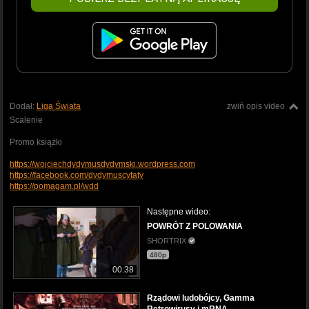
Dodał:
Liga Świata
zwiń opis video
Scalenie
Promo książki
https://wojciechdydymusdydymski.wordpress.com
https://facebook.com/dydymuscytaty
https://pomagam.pl/wdd
Następne wideo:
POWRÓT Z POLOWANIA
SHORTRIX
480p
00:38
Rządowi ludobójcy, Gamma
Retrowirusy i mRNA