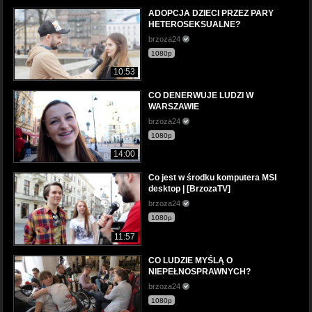
ADOPCJA DZIECI PRZEZ PARY
HETEROSEKSUALNE?
brzoza24
1080p
10:53
CO DENERWUJE LUDZI W
WARSZAWIE
brzoza24
1080p
14:00
Co jest w środku komputera MSI
desktop | [BrzozaTV]
brzoza24
1080p
11:57
CO LUDZIE MYŚLĄ O
NIEPEŁNOSPRAWNYCH?
brzoza24
1080p