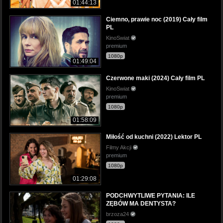
01:44:13
Ciemno, prawie noc (2019) Cały film
PL
KinoSwiat
premium
1080p
01:49:04
Czerwone maki (2024) Cały film PL
KinoSwiat
premium
1080p
01:58:09
Miłość od kuchni (2022) Lektor PL
Filmy Akcji
premium
1080p
01:29:08
PODCHWYTLIWE PYTANIA: ILE
ZĘBÓW MA DENTYSTA?
brzoza24