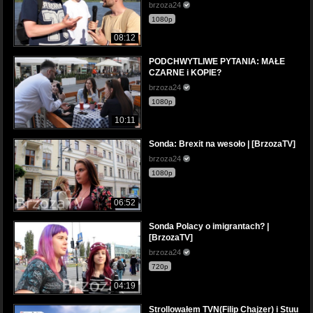
brzoza24
1080p
08:12
PODCHWYTLIWE PYTANIA: MAŁE
CZARNE i KOPIE?
brzoza24
1080p
10:11
Sonda: Brexit na wesoło | [BrzozaTV]
brzoza24
1080p
06:52
Sonda Polacy o imigrantach? |
[BrzozaTV]
brzoza24
720p
04:19
Strollowałem TVN(Filip Chajzer) i Stuu