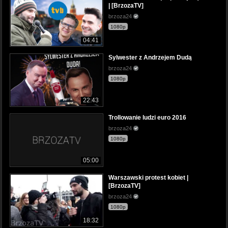
| [BrzozaTV]
brzoza24
1080p
04:41
Sylwester z Andrzejem Dudą
brzoza24
1080p
22:43
Trollowanie ludzi euro 2016
brzoza24
1080p
05:00
Warszawski protest kobiet |
[BrzozaTV]
brzoza24
1080p
18:32