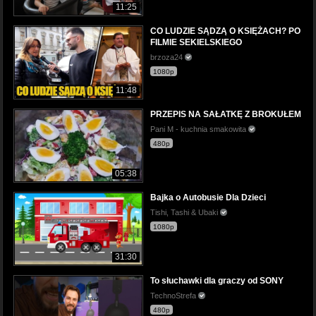
11:25
CO LUDZIE SĄDZĄ O KSIĘŻACH? PO
FILMIE SEKIELSKIEGO
brzoza24
1080p
11:48
PRZEPIS NA SAŁATKĘ Z BROKUŁEM
Pani M - kuchnia smakowita
480p
05:38
Bajka o Autobusie Dla Dzieci
Tishi, Tashi & Ubaki
1080p
31:30
To słuchawki dla graczy od SONY
TechnoStrefa
480p