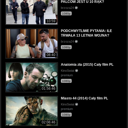
PALCÓW JEST U 10 RĄK?
brzoza24
1080p
10:59
PODCHWYTLIWE PYTANIA: ILE
TRWAŁA 13 LETNIA WOJNA?
brzoza24
1080p
08:40
Anatomia zła (2015) Cały film PL
KinoSwiat
premium
1080p
01:56:46
Miasto 44 (2014) Cały film PL
KinoSwiat
premium
1080p
02:06:46