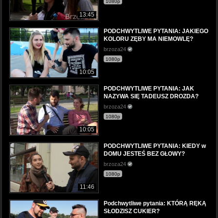
1080p
13:45
PODCHWYTLIWE PYTANIA: JAKIEGO
KOLORU ZĘBY MA NIEMOWLĘ?
brzoza24
1080p
10:05
PODCHWYTLIWE PYTANIA: JAK
NAZYWA SIĘ TADEUSZ DROZDA?
brzoza24
1080p
10:05
PODCHWYTLIWE PYTANIA: KIEDY w
DOMU JESTEŚ BEZ GŁOWY?
brzoza24
1080p
11:46
Podchwytliwe pytania: KTÓRĄ RĘKĄ
SŁODZISZ CUKIER?